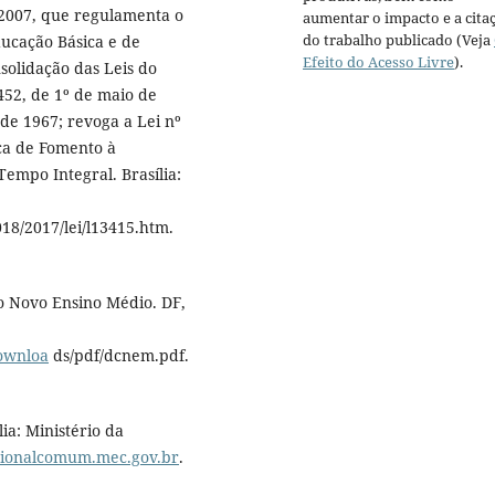
 2007, que regulamenta o
aumentar o impacto e a cita
do trabalho publicado (Veja
ucação Básica e de
Efeito do Acesso Livre
).
solidação das Leis do
452, de 1º de maio de
 de 1967; revoga a Lei nº
tica de Fomento à
empo Integral. Brasília:
018/2017/lei/l13415.htm.
 o Novo Ensino Médio. DF,
downloa
ds/pdf/dcnem.pdf.
ia: Ministério da
acionalcomum.mec.gov.br
.