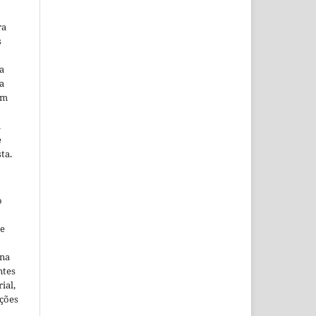
ra
s
a
a
em
m
e
ta.
o
ne
ina
ntes
ial,
ações