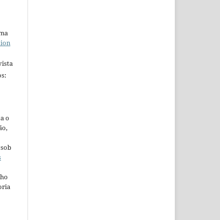
uma
tion
ista
s:
ta o
ão,
 sob
s
lho
oria