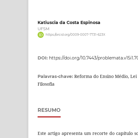
Katiuscia da Costa Espinosa
UFSM
https://orcid.org/0009-0007-7731-623X
DOI:
https://doi.org/10.7443/problemata.v15i1.
Reforma do Ensino Médio, Lei 
Palavras-chave:
Filosofia
RESUMO
Este artigo apresenta um recorte do capítulo 