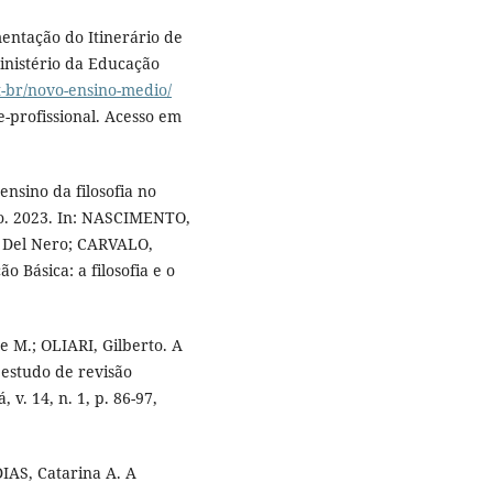
entação do Itinerário de
Ministério da Educação
t-br/novo-ensino-medio/
e-profissional. Acesso em
ensino da filosofia no
io. 2023. In: NASCIMENTO,
a Del Nero; CARVALO,
 Básica: a filosofia e o
 M.; OLIARI, Gilberto. A
estudo de revisão
 v. 14, n. 1, p. 86-97,
AS, Catarina A. A