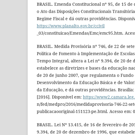
BRASIL. Emenda Constitucional nº 95, de 15 de
o Ato das Disposições Constitucionais Transitória
Regime Fiscal e dá outras providências. Disponí
https://www.planalto.gov.br/ccivil
_03/constituicao/Emendas/Emc/emc95.htm. Acess
BRASIL. Medida Provisória nº 746, de 22 de sete
Política de Fomento à Implementação de Escola
Tempo Integral, altera a Lei nº 9.394, de 20 d
estabelece as diretrizes e bases da educação nac
de 20 de junho 2007, que regulamenta o Fundo
Desenvolvimento da Educação Básica e de Valori
da Educação, e dá outras providências. Brasíli
[2016]. Disponível em:
https://www2.camara.leg.
n/fed/medpro/2016/medidaprovisoria-746-22-se
publicacaooriginal-151123-pe.html. Acesso em: 0
BRASIL. Lei Nº 13.415, de 16 de fevereiro de 201
9.394, de 20 de dezembro de 1996, que estabelec