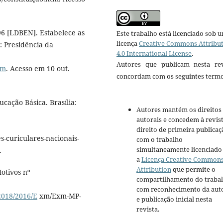
6 [LDBEN]. Estabelece as
Este trabalho está licenciado sob 
licença
Creative Commons Attribu
a: Presidência da
4.0 International License
.
Autores que publicam nesta rev
tm
. Acesso em 10 out.
concordam com os seguintes termo
cação Básica. Brasília:
Autores mantém os direitos
autorais e concedem à revis
direito de primeira publicaç
curiculares-nacionais-
com o trabalho
simultaneamente licenciado
.
a
Licença Creative Common
Attribution
que permite o
otivos nº
compartilhamento do traba
com reconhecimento da aut
-2018/2016/E
xm/Exm-MP-
e publicação inicial nesta
revista.