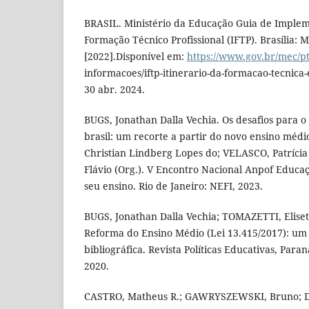
BRASIL. Ministério da Educação Guia de Implem
Formação Técnico Profissional (IFTP). Brasília: 
[2022].Disponível em:
https://www.gov.br/mec/p
informacoes/iftp-itinerario-da-formacao-tecnica-
30 abr. 2024.
BUGS, Jonathan Dalla Vechia. Os desafios para o 
brasil: um recorte a partir do novo ensino méd
Christian Lindberg Lopes do; VELASCO, Patríci
Flávio (Org.). V Encontro Nacional Anpof Educação
seu ensino. Rio de Janeiro: NEFI, 2023.
BUGS, Jonathan Dalla Vechia; TOMAZETTI, Elisete
Reforma do Ensino Médio (Lei 13.415/2017): um 
bibliográfica. Revista Políticas Educativas, Paraná,
2020.
CASTRO, Matheus R.; GAWRYSZEWSKI, Bruno; DI