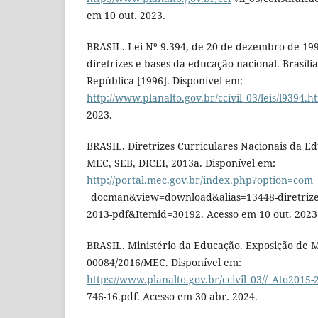
em 10 out. 2023.
BRASIL. Lei Nº 9.394, de 20 de dezembro de 199
diretrizes e bases da educação nacional. Brasíli
República [1996]. Disponível em:
http://www.planalto.gov.br/ccivil_03/leis/l9394.h
2023.
BRASIL. Diretrizes Curriculares Nacionais da Edu
MEC, SEB, DICEI, 2013a. Disponível em:
http://portal.mec.gov.br/index.php?option=com
_docman&view=download&alias=13448-diretrizes-
2013-pdf&Itemid=30192. Acesso em 10 out. 2023
BRASIL. Ministério da Educação. Exposição de M
00084/2016/MEC. Disponível em:
https://www.planalto.gov.br/ccivil_03//_Ato2015
746-16.pdf. Acesso em 30 abr. 2024.