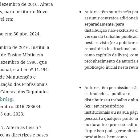
 dezembro de 2016. Altera
s, para instituir o Novo
Autores têm autorização pa
assumir contratos adicionai
vel em:
separadamente, para
distribuição não-exclusiva d
o em: 30 abr. 2024.
versão do trabalho publicad
nesta revista (ex.: publicar 
mbro de 2016. Institui a
repositório institucional ou
s de Ensino Médio em
como capítulo de livro), co
reconhecimento de autoria 
e dezembro de 1996, que
publicação inicial nesta revis
ional, e a Lei nº 11.494
 de Manutenção e
zação dos Profissionais
Autores têm permissão e sã
a: Câmara dos Deputados,
estimulados a publicar e
br/legi
distribuir seu trabalho onli
(ex.: em repositórios
tembro-2016-783654-
institucionais ou na sua pág
3 out. 2023.
pessoal) a qualquer ponto a
ou durante o processo editor
7. Altera as Leis n º
já que isso pode gerar alter
e as diretrizes e bases
produtivas, bem como