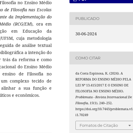
Filosofia no Ensino Médio
o de Filosofia nas Escolas
iante da Implementação do
PUBLICADO
 Médio (RCG/EM
), ora em
ação em Educação da
30-06-2024
/UFSM, cuja metodologia
eguida de análise textual
ibliográfica a intenção do
COMO CITAR
r trás da reforma e como
ucacional do Ensino Médio
o ensino de Filosofia no
da Costa Espinosa, K. (2024). A
REFORMA DO ENSINO MÉDIO PELA
e um complexo tecido de
LEI Nº 13.415/2017 E O ENSINO DE
 alinhar a sua função e
FILOSOFIA NO ENSINO MÉDIO.
íticos e econômicos.
Problemata - Revista Internacional De
Filosofia
,
15
(1), 240–252.
https://doi.org/10.7443/problemata.v1
i1.70249
Fomatos de Citação