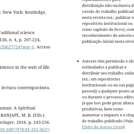
distribuição não-exclusiva d
versão do trabalho publicad
y. New York: Routledge,
nesta revista (ex.: publicar 
repositório institucional ou
como capítulo de livro), co
raditional science
reconhecimento de autoria 
30, n. 4, p. 207-224,
publicação inicial nesta revis
le/20027724?seq=1
. Acceso
Autores têm permissão e sã
olence in the web of life.
estimulados a publicar e
distribuir seu trabalho onli
(ex.: em repositórios
institucionais ou na sua pág
lectura contemporánea.
pessoal) a qualquer ponto a
ou durante o processo editor
já que isso pode gerar alter
man: A Spiritual
produtivas, bem como
RANJAPE, M. R. (Eds.).
aumentar o impacto e a cita
do trabalho publicado (Veja
ringer, 2016. p. 243-256.
Efeito do Acesso Livre
).
/10.1007/978-81-322-3637-