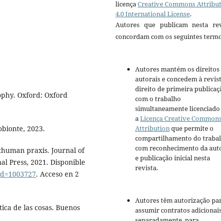
licença
Creative Commons Attribu
4.0 International License
.
Autores que publicam nesta rev
concordam com os seguintes termo
Autores mantém os direitos
autorais e concedem à revis
direito de primeira publicaç
ophy. Oxford: Oxford
com o trabalho
simultaneamente licenciado
a
Licença Creative Common
bionte, 2023.
Attribution
que permite o
compartilhamento do traba
com reconhecimento da aut
sthuman praxis. Journal of
e publicação inicial nesta
nal Press, 2021. Disponible
revista.
?id=1003727
. Acceso en 2
Autores têm autorização pa
ica de las cosas. Buenos
assumir contratos adicionai
separadamente, para