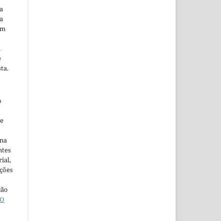
a
a
em
m
e
ta.
o
ne
ina
ntes
ial,
ações
ção
O