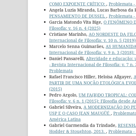
COMO EXPOENTE CRÍTICO:
,
Problemata - 
Angela Luzia Miranda, Lucas Barbosa da 
PENSAMIENTO DE DUSSEL
,
Problemata - 
Garcia Matondo Vita Bige,
O FENÔMENO D
Filosofia: v. 16 n. 4 (2025)
Cristiane Marinho,
AO NORDESTE DA FIL
Internacional de Filosofia: v. 10 n. 5 (2019)
Marcelo Senna Guimarães,
AS HUMANIDA
Internacional de Filosofia: v. 9 n. 3 (201
Daniel Pansarelli,
Alteridade e educação: 
- Revista Internacional de Filosofia: v. 7
Problemata
Rafael Francisco Hiller, Heloisa Allgayer,
PARTIR DE UMA NOÇÃO ETOLÓGICA EVO
(2015)
Pedro Argolo,
UM FA(R)DO TROPICAL: CO
Filosofia: v. 6 n. 1 (2015): Filosofia desde
Gabriel Silveira,
A MODERNIZAÇÃO DO PE
USP E O CASO JEAN MAUGÜÉ
,
Problemata 
América Latina
Gabriel Garmendia da Trindade,
RESENHA:
Hodder & Stoughton, 2013.
,
Problemata - R