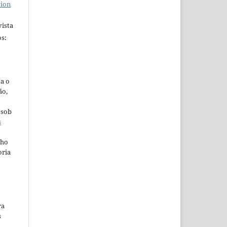
tion
ista
s:
ta o
ão,
 sob
s
lho
oria
ra
s