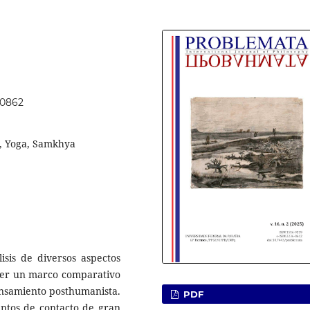
70862
m, Yoga, Samkhya
lisis de diversos aspectos
ecer un marco comparativo
pensamiento posthumanista.
PDF
untos de contacto de gran