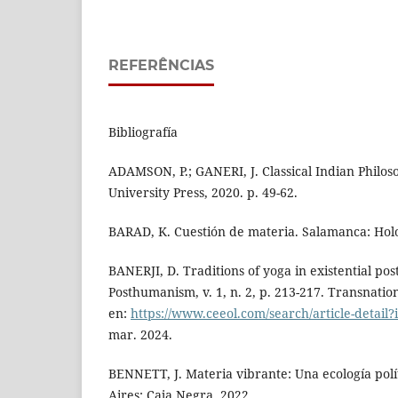
REFERÊNCIAS
Bibliografía
ADAMSON, P.; GANERI, J. Classical Indian Philos
University Press, 2020. p. 49-62.
BARAD, K. Cuestión de materia. Salamanca: Holo
BANERJI, D. Traditions of yoga in existential po
Posthumanism, v. 1, n. 2, p. 213-217. Transnatio
en:
https://www.ceeol.com/search/article-detail
mar. 2024.
BENNETT, J. Materia vibrante: Una ecología polít
Aires: Caja Negra, 2022.