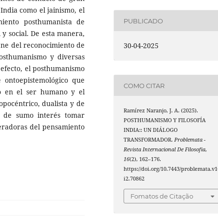
 India como el jainismo, el
PUBLICADO
miento posthumanista de
 y social. De esta manera,
iene del reconocimiento de
30-04-2025
 posthumanismo y diversas
 efecto, el posthumanismo
e ontoepistemológico que
COMO CITAR
o en el ser humano y el
pocéntrico, dualista y de
Ramírez Naranjo, J. A. (2025).
s de sumo interés tomar
POSTHUMANISMO Y FILOSOFÍA
peradoras del pensamiento
INDIA:: UN DIÁLOGO
TRANSFORMADOR.
Problemata -
Revista Internacional De Filosofia
,
16
(2), 162–176.
https://doi.org/10.7443/problemata.v1
i2.70862
Fomatos de Citação