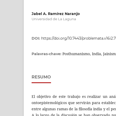
Jabel A. Ramírez Naranjo
Universidad de La Laguna
DOI:
https://doi.org/10.7443/problemata.v16i2.
Posthumanismo, India, Jainis
Palavras-chave:
RESUMO
El objetivo de este trabajo es realizar un aná
ontoepistemológicos que servirán para establ
entre algunas ramas de la filosofía india y el 
A lo largo de la discusión se han observado p