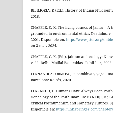
BILIMORIA, P. (Ed.). History of Indian Philosoph
2018.
CHAPPLE, C. K. The living cosmos of Jainism: A t
grounded in environmental ethics. Daedalus, v. 1
2001. Disponible en:
https://www.jstor.org/stab
en 3 mar. 2024.
CHAPPLE, C. K. (Ed.). Jainism and ecology: Nonvi
v. 22. Delhi: Motilal Banarsidass Publisher, 2006.
FERNÁNDEZ FORMOSO, R. Samkhya y yoga: Una 
Barcelona: Kairós, 2020.
FERRANDO, F. Humans Have Always Been Posthu
Genealogy of the Posthuman. In: BANERJI, D.; PA
Critical Posthumanism and Planetary Futures. Sp
Disponible en:
https://link.springer.com/chapter