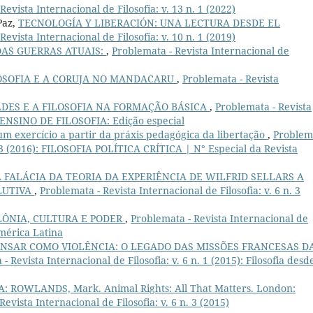
Revista Internacional de Filosofia: v. 13 n. 1 (2022)
Paz,
TECNOLOGÍA Y LIBERACIÓN: UNA LECTURA DESDE EL
Revista Internacional de Filosofia: v. 10 n. 1 (2019)
AS GUERRAS ATUAIS:
,
Problemata - Revista Internacional de
OSOFIA E A CORUJA NO MANDACARU
,
Problemata - Revista
DES E A FILOSOFIA NA FORMAÇÃO BÁSICA
,
Problemata - Revista
8): ENSINO DE FILOSOFIA: Edição especial
um exercício a partir da práxis pedagógica da libertação
,
Problem
 n. 3 (2016): FILOSOFIA POLÍTICA CRÍTICA | N° Especial da Revista
A FALÁCIA DA TEORIA DA EXPERIÊNCIA DE WILFRID SELLARS A
LUTIVA
,
Problemata - Revista Internacional de Filosofia: v. 6 n. 3
LÔNIA, CULTURA E PODER
,
Problemata - Revista Internacional de
 América Latina
NSAR COMO VIOLÊNCIA: O LEGADO DAS MISSÕES FRANCESAS D
- Revista Internacional de Filosofia: v. 6 n. 1 (2015): Filosofia desd
 ROWLANDS, Mark. Animal Rights: All That Matters. London:
evista Internacional de Filosofia: v. 6 n. 3 (2015)