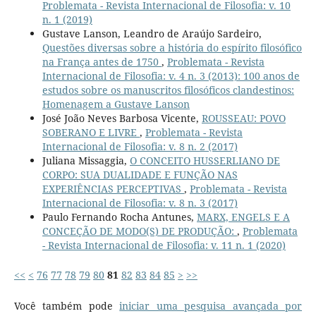
Problemata - Revista Internacional de Filosofia: v. 10
n. 1 (2019)
Gustave Lanson, Leandro de Araújo Sardeiro,
Questões diversas sobre a história do espírito filosófico
na França antes de 1750
,
Problemata - Revista
Internacional de Filosofia: v. 4 n. 3 (2013): 100 anos de
estudos sobre os manuscritos filosóficos clandestinos:
Homenagem a Gustave Lanson
José João Neves Barbosa Vicente,
ROUSSEAU: POVO
SOBERANO E LIVRE
,
Problemata - Revista
Internacional de Filosofia: v. 8 n. 2 (2017)
Juliana Missaggia,
O CONCEITO HUSSERLIANO DE
CORPO: SUA DUALIDADE E FUNÇÃO NAS
EXPERIÊNCIAS PERCEPTIVAS
,
Problemata - Revista
Internacional de Filosofia: v. 8 n. 3 (2017)
Paulo Fernando Rocha Antunes,
MARX, ENGELS E A
CONCEÇÃO DE MODO(S) DE PRODUÇÃO:
,
Problemata
- Revista Internacional de Filosofia: v. 11 n. 1 (2020)
<<
<
76
77
78
79
80
81
82
83
84
85
>
>>
Você também pode
iniciar uma pesquisa avançada por