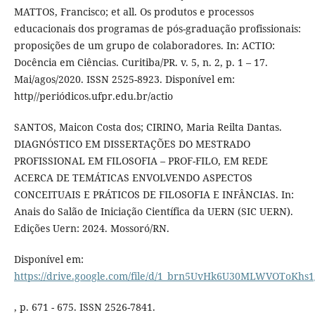
MATTOS, Francisco; et all. Os produtos e processos
educacionais dos programas de pós-graduação profissionais:
proposições de um grupo de colaboradores. In: ACTIO:
Docência em Ciências. Curitiba/PR. v. 5, n. 2, p. 1 – 17.
Mai/agos/2020. ISSN 2525-8923. Disponível em:
http//periódicos.ufpr.edu.br/actio
SANTOS, Maicon Costa dos; CIRINO, Maria Reilta Dantas.
DIAGNÓSTICO EM DISSERTAÇÕES DO MESTRADO
PROFISSIONAL EM FILOSOFIA – PROF-FILO, EM REDE
ACERCA DE TEMÁTICAS ENVOLVENDO ASPECTOS
CONCEITUAIS E PRÁTICOS DE FILOSOFIA E INFÂNCIAS. In:
Anais do Salão de Iniciação Científica da UERN (SIC UERN).
Edições Uern: 2024. Mossoró/RN.
Disponível em:
https://drive.google.com/file/d/1_brn5UvHk6U30MLWVOToKhs
, p. 671 - 675. ISSN 2526-7841.