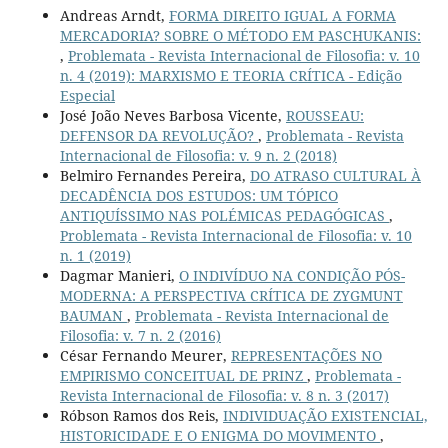
Andreas Arndt,
FORMA DIREITO IGUAL A FORMA
MERCADORIA? SOBRE O MÉTODO EM PASCHUKANIS:
,
Problemata - Revista Internacional de Filosofia: v. 10
n. 4 (2019): MARXISMO E TEORIA CRÍTICA - Edição
Especial
José João Neves Barbosa Vicente,
ROUSSEAU:
DEFENSOR DA REVOLUÇÃO?
,
Problemata - Revista
Internacional de Filosofia: v. 9 n. 2 (2018)
Belmiro Fernandes Pereira,
DO ATRASO CULTURAL À
DECADÊNCIA DOS ESTUDOS: UM TÓPICO
ANTIQUÍSSIMO NAS POLÉMICAS PEDAGÓGICAS
,
Problemata - Revista Internacional de Filosofia: v. 10
n. 1 (2019)
Dagmar Manieri,
O INDIVÍDUO NA CONDIÇÃO PÓS-
MODERNA: A PERSPECTIVA CRÍTICA DE ZYGMUNT
BAUMAN
,
Problemata - Revista Internacional de
Filosofia: v. 7 n. 2 (2016)
César Fernando Meurer,
REPRESENTAÇÕES NO
EMPIRISMO CONCEITUAL DE PRINZ
,
Problemata -
Revista Internacional de Filosofia: v. 8 n. 3 (2017)
Róbson Ramos dos Reis,
INDIVIDUAÇÃO EXISTENCIAL,
HISTORICIDADE E O ENIGMA DO MOVIMENTO
,