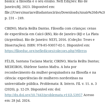
básica: a filosofia e o seu ensino. Nefi Edições: Rio de
Janeiro/RJ, 2023. Disponível em:
file:///Users/mariareiltadantascirino/Downloads/Anais%20
p. 231 – 249.
CIRINO, Maria Reilta Dantas. Filosofia com crianças: cenas
de experiência em Caicó (RN), Rio de Janeiro (RJ) e La Plata
(Argentina). Rio de Janeiro: NEFI, 2016. (Coleção: Teses e
Dissertações). ISBN: 978-85-93057-02-1. Disponível em:
https://filoeduc.org/nefiedicoes/colecoes.php?#livros
FÉLIX, Santana Taciana Mariz; CIRINO, Maria Reilta Dantas;
MEDEIROS, Shirlene Santos Mafra. A luta por
reconhecimento da mulher-pesquisadora na filosofia e na
ciência: experiências de mulheres nordestinas na
universidade pública. Problemata: R. Intern. Fil. v. 11. n. 3
(2020), p. 12-29. Disponível em: doi:
http://dx.doi.org/10.7443/problemata.v11i3.53957
Acesso
em: 28 jul. 2024.