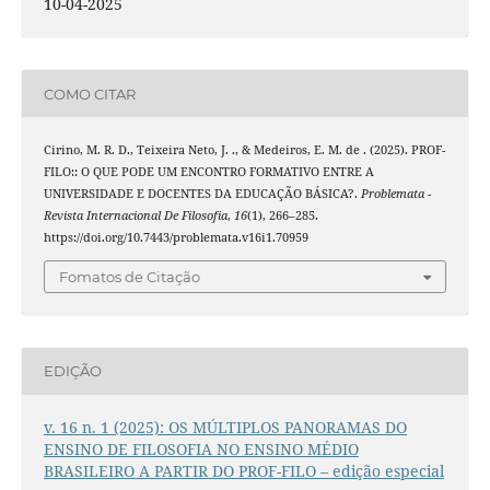
10-04-2025
COMO CITAR
Cirino, M. R. D., Teixeira Neto, J. ., & Medeiros, E. M. de . (2025). PROF-
FILO:: O QUE PODE UM ENCONTRO FORMATIVO ENTRE A
UNIVERSIDADE E DOCENTES DA EDUCAÇÃO BÁSICA?.
Problemata -
Revista Internacional De Filosofia
,
16
(1), 266–285.
https://doi.org/10.7443/problemata.v16i1.70959
Fomatos de Citação
EDIÇÃO
v. 16 n. 1 (2025): OS MÚLTIPLOS PANORAMAS DO
ENSINO DE FILOSOFIA NO ENSINO MÉDIO
BRASILEIRO A PARTIR DO PROF-FILO – edição especial