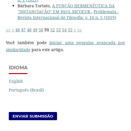
Bárbara Tortato,
A FUNÇÃO HERMENÊUTICA DA
"DISTANCIAÇÃO" EM PAUL RICOEUR
,
Problemata -
Revista Internacional de Filosofia: v. 10 n. 5 (2019)
<<
<
46
47
48
49
50
51
52
53
54
55
>
>>
Você também pode
iniciar uma pesquisa avançada por
similaridade
para este artigo.
IDIOMA
English
Português (Brasil)
ENVIAR SUBMISSÃO