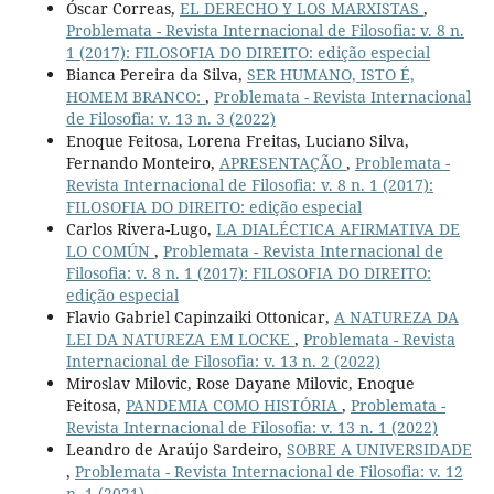
Óscar Correas,
EL DERECHO Y LOS MARXISTAS
,
Problemata - Revista Internacional de Filosofia: v. 8 n.
1 (2017): FILOSOFIA DO DIREITO: edição especial
Bianca Pereira da Silva,
SER HUMANO, ISTO É,
HOMEM BRANCO:
,
Problemata - Revista Internacional
de Filosofia: v. 13 n. 3 (2022)
Enoque Feitosa, Lorena Freitas, Luciano Silva,
Fernando Monteiro,
APRESENTAÇÃO
,
Problemata -
Revista Internacional de Filosofia: v. 8 n. 1 (2017):
FILOSOFIA DO DIREITO: edição especial
Carlos Rivera-Lugo,
LA DIALÉCTICA AFIRMATIVA DE
LO COMÚN
,
Problemata - Revista Internacional de
Filosofia: v. 8 n. 1 (2017): FILOSOFIA DO DIREITO:
edição especial
Flavio Gabriel Capinzaiki Ottonicar,
A NATUREZA DA
LEI DA NATUREZA EM LOCKE
,
Problemata - Revista
Internacional de Filosofia: v. 13 n. 2 (2022)
Miroslav Milovic, Rose Dayane Milovic, Enoque
Feitosa,
PANDEMIA COMO HISTÓRIA
,
Problemata -
Revista Internacional de Filosofia: v. 13 n. 1 (2022)
Leandro de Araújo Sardeiro,
SOBRE A UNIVERSIDADE
,
Problemata - Revista Internacional de Filosofia: v. 12
n. 1 (2021)