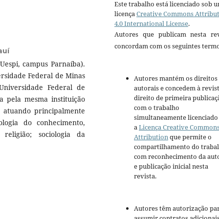
Este trabalho está licenciado sob 
licença
Creative Commons Attribu
4.0 International License
.
Autores que publicam nesta rev
concordam com os seguintes termo
auí
(Uespi, campus Parnaíba).
ersidade Federal de Minas
Autores mantém os direitos
Universidade Federal de
autorais e concedem à revis
direito de primeira publicaç
a pela mesma instituição
com o trabalho
, atuando principalmente
simultaneamente licenciado
iologia do conhecimento,
a
Licença Creative Common
a religião; sociologia da
Attribution
que permite o
compartilhamento do traba
com reconhecimento da aut
e publicação inicial nesta
revista.
Autores têm autorização pa
assumir contratos adicionai