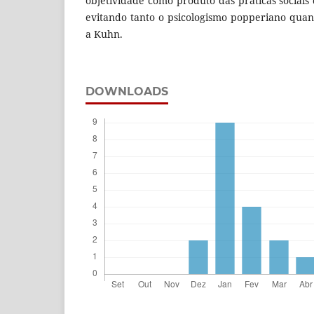
objetividade como produto das práticas sociais
evitando tanto o psicologismo popperiano quant
a Kuhn.
DOWNLOADS