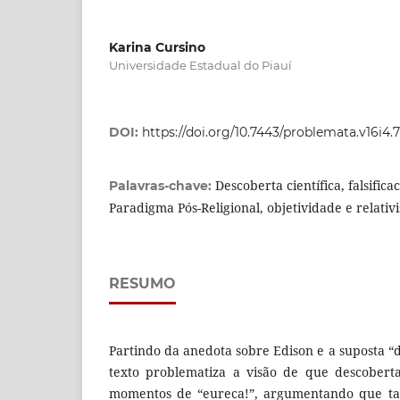
Karina Cursino
Universidade Estadual do Piauí
DOI:
https://doi.org/10.7443/problemata.v16i4.
Descoberta científica, falsific
Palavras-chave:
Paradigma Pós-Religional, objetividade e relativ
RESUMO
Partindo da anedota sobre Edison e a suposta “
texto problematiza a visão de que descoberta
momentos de “eureca!”, argumentando que tai