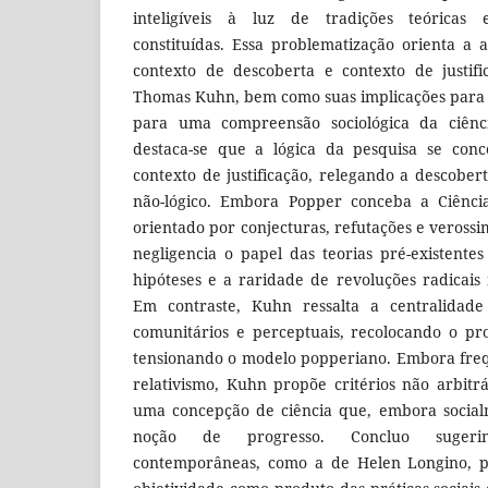
inteligíveis à luz de tradições teóricas 
constituídas. Essa problematização orienta a a
contexto de descoberta e contexto de justif
Thomas Kuhn, bem como suas implicações para a 
para uma compreensão sociológica da ciênc
destaca-se que a lógica da pesquisa se conc
contexto de justificação, relegando a descober
não-lógico. Embora Popper conceba a Ciênc
orientado por conjecturas, refutações e veross
negligencia o papel das teorias pré-existent
hipóteses e a raridade de revoluções radicais n
Em contraste, Kuhn ressalta a centralidade 
comunitários e perceptuais, recolocando o pr
tensionando o modelo popperiano. Embora fre
relativismo, Kuhn propõe critérios não arbitrá
uma concepção de ciência que, embora social
noção de progresso. Concluo suger
contemporâneas, como a de Helen Longino, 