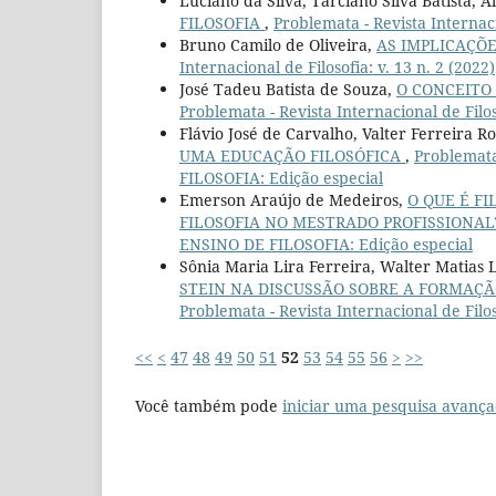
Luciano da Silva, Tarciano Silva Batista, 
FILOSOFIA
,
Problemata - Revista Internacio
Bruno Camilo de Oliveira,
AS IMPLICAÇÕ
Internacional de Filosofia: v. 13 n. 2 (2022)
José Tadeu Batista de Souza,
O CONCEITO
Problemata - Revista Internacional de Filoso
Flávio José de Carvalho, Valter Ferreira R
UMA EDUCAÇÃO FILOSÓFICA
,
Problemata 
FILOSOFIA: Edição especial
Emerson Araújo de Medeiros,
O QUE É FI
FILOSOFIA NO MESTRADO PROFISSIONA
ENSINO DE FILOSOFIA: Edição especial
Sônia Maria Lira Ferreira, Walter Matias
STEIN NA DISCUSSÃO SOBRE A FORMAÇÃ
Problemata - Revista Internacional de Filo
<<
<
47
48
49
50
51
52
53
54
55
56
>
>>
Você também pode
iniciar uma pesquisa avança