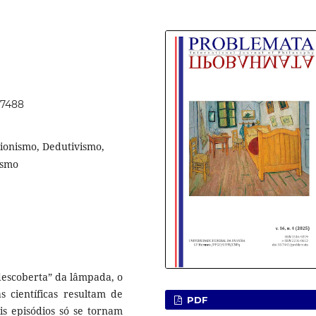
77488
acionismo, Dedutivismo,
ismo
descoberta” da lâmpada, o
s científicas resultam de
PDF
s episódios só se tornam