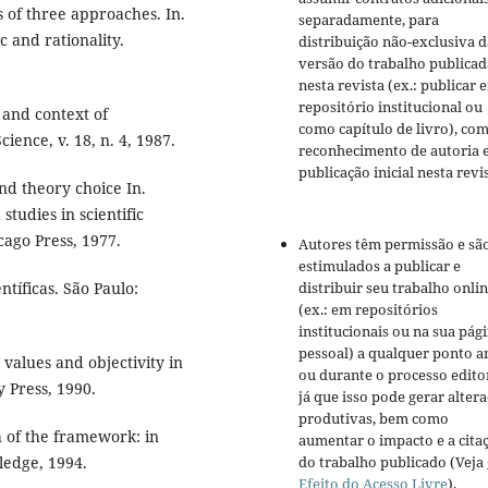
s of three approaches. In.
separadamente, para
c and rationality.
distribuição não-exclusiva d
versão do trabalho publicad
nesta revista (ex.: publicar 
repositório institucional ou
and context of
como capítulo de livro), co
cience, v. 18, n. 4, 1987.
reconhecimento de autoria 
publicação inicial nesta revis
nd theory choice In.
tudies in scientific
cago Press, 1977.
Autores têm permissão e sã
estimulados a publicar e
tíficas. São Paulo:
distribuir seu trabalho onli
(ex.: em repositórios
institucionais ou na sua pág
pessoal) a qualquer ponto a
values and objectivity in
ou durante o processo editor
y Press, 1990.
já que isso pode gerar alter
produtivas, bem como
 of the framework: in
aumentar o impacto e a cita
ledge, 1994.
do trabalho publicado (Veja
Efeito do Acesso Livre
).