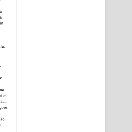
a
a
em
m
e
ta.
o
ne
ina
ntes
ial,
ações
ção
O