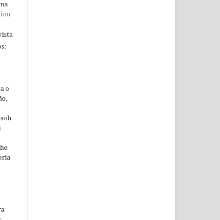
uma
tion
ista
s:
ta o
ão,
 sob
s
lho
oria
ra
s