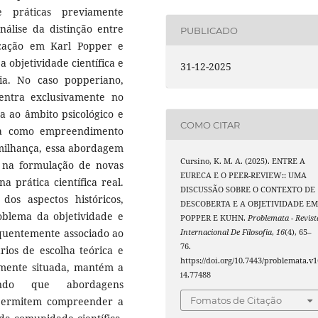
e práticas previamente
nálise da distinção entre
PUBLICADO
icação em Karl Popper e
objetividade científica e
31-12-2025
ia. No caso popperiano,
entra exclusivamente no
ta ao âmbito psicológico e
COMO CITAR
ia como empreendimento
imilhança, essa abordagem
Cursino, K. M. A. (2025). ENTRE A
es na formulação de novas
EURECA E O PEER-REVIEW:: UMA
a prática científica real.
DISCUSSÃO SOBRE O CONTEXTO DE
dos aspectos históricos,
DESCOBERTA E A OBJETIVIDADE E
oblema da objetividade e
POPPER E KUHN.
Problemata - Revist
quentemente associado ao
Internacional De Filosofia
,
16
(4), 65–
76.
rios de escolha teórica e
https://doi.org/10.7443/problemata.v1
mente situada, mantém a
i4.77488
indo que abordagens
Fomatos de Citação
permitem compreender a