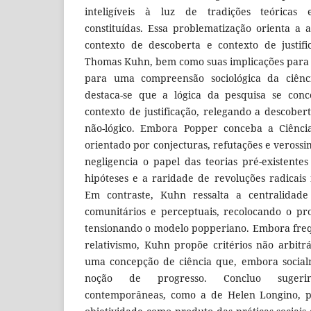
inteligíveis à luz de tradições teóricas 
constituídas. Essa problematização orienta a a
contexto de descoberta e contexto de justif
Thomas Kuhn, bem como suas implicações para a 
para uma compreensão sociológica da ciênc
destaca-se que a lógica da pesquisa se conc
contexto de justificação, relegando a descober
não-lógico. Embora Popper conceba a Ciênc
orientado por conjecturas, refutações e veross
negligencia o papel das teorias pré-existent
hipóteses e a raridade de revoluções radicais n
Em contraste, Kuhn ressalta a centralidade 
comunitários e perceptuais, recolocando o pr
tensionando o modelo popperiano. Embora fre
relativismo, Kuhn propõe critérios não arbitrá
uma concepção de ciência que, embora social
noção de progresso. Concluo suger
contemporâneas, como a de Helen Longino, 