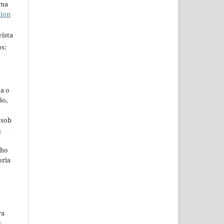
uma
tion
ista
s:
ta o
ão,
 sob
s
lho
oria
ra
s