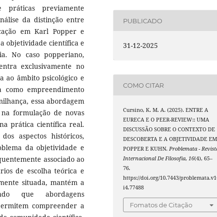
e práticas previamente
nálise da distinção entre
PUBLICADO
icação em Karl Popper e
objetividade científica e
31-12-2025
ia. No caso popperiano,
entra exclusivamente no
ta ao âmbito psicológico e
COMO CITAR
ia como empreendimento
imilhança, essa abordagem
Cursino, K. M. A. (2025). ENTRE A
es na formulação de novas
EURECA E O PEER-REVIEW:: UMA
a prática científica real.
DISCUSSÃO SOBRE O CONTEXTO DE
dos aspectos históricos,
DESCOBERTA E A OBJETIVIDADE E
oblema da objetividade e
POPPER E KUHN.
Problemata - Revist
quentemente associado ao
Internacional De Filosofia
,
16
(4), 65–
76.
rios de escolha teórica e
https://doi.org/10.7443/problemata.v1
mente situada, mantém a
i4.77488
indo que abordagens
Fomatos de Citação
permitem compreender a