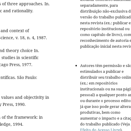
s of three approaches. In.
separadamente, para
c and rationality.
distribuição não-exclusiva d
versão do trabalho publicad
nesta revista (ex.: publicar 
repositório institucional ou
and context of
como capítulo de livro), co
cience, v. 18, n. 4, 1987.
reconhecimento de autoria 
publicação inicial nesta revis
nd theory choice In.
tudies in scientific
cago Press, 1977.
Autores têm permissão e sã
estimulados a publicar e
tíficas. São Paulo:
distribuir seu trabalho onli
(ex.: em repositórios
institucionais ou na sua pág
pessoal) a qualquer ponto a
values and objectivity in
ou durante o processo editor
y Press, 1990.
já que isso pode gerar alter
produtivas, bem como
 of the framework: in
aumentar o impacto e a cita
ledge, 1994.
do trabalho publicado (Veja
Efeito do Acesso Livre
).