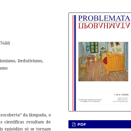
77488
acionismo, Dedutivismo,
ismo
descoberta” da lâmpada, o
s científicas resultam de
PDF
s episódios só se tornam