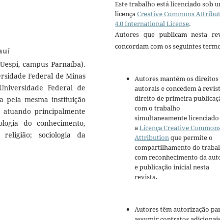
Este trabalho está licenciado sob 
licença
Creative Commons Attribu
4.0 International License
.
Autores que publicam nesta rev
concordam com os seguintes termo
auí
(Uespi, campus Parnaíba).
ersidade Federal de Minas
Autores mantém os direitos
Universidade Federal de
autorais e concedem à revis
direito de primeira publicaç
a pela mesma instituição
com o trabalho
, atuando principalmente
simultaneamente licenciado
iologia do conhecimento,
a
Licença Creative Common
a religião; sociologia da
Attribution
que permite o
compartilhamento do traba
com reconhecimento da aut
e publicação inicial nesta
revista.
Autores têm autorização pa
assumir contratos adicionai