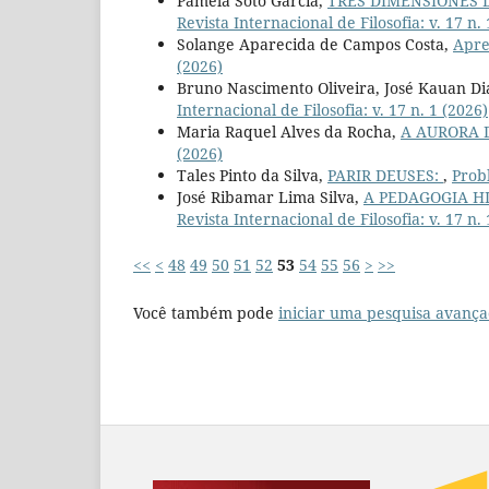
Pamela Soto García,
TRES DIMENSIONES 
Revista Internacional de Filosofia: v. 17 n.
Solange Aparecida de Campos Costa,
Apre
(2026)
Bruno Nascimento Oliveira, José Kauan Di
Internacional de Filosofia: v. 17 n. 1 (2026)
Maria Raquel Alves da Rocha,
A AURORA 
(2026)
Tales Pinto da Silva,
PARIR DEUSES:
,
Probl
José Ribamar Lima Silva,
A PEDAGOGIA HI
Revista Internacional de Filosofia: v. 17 n.
<<
<
48
49
50
51
52
53
54
55
56
>
>>
Você também pode
iniciar uma pesquisa avança