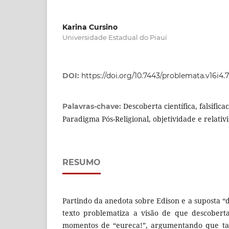
Karina Cursino
Universidade Estadual do Piauí
DOI:
https://doi.org/10.7443/problemata.v16i4.
Descoberta científica, falsific
Palavras-chave:
Paradigma Pós-Religional, objetividade e relativ
RESUMO
Partindo da anedota sobre Edison e a suposta “
texto problematiza a visão de que descoberta
momentos de “eureca!”, argumentando que tai