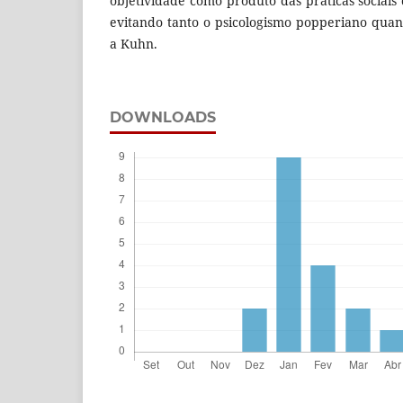
objetividade como produto das práticas sociais
evitando tanto o psicologismo popperiano quant
a Kuhn.
DOWNLOADS