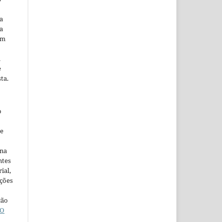
a
a
em
m
e
ta.
o
ne
ina
ntes
ial,
ações
ção
O