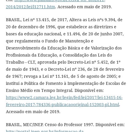
2014/2012/lei/l12711.htm
. Acessado em maio de 2019.
BRASIL, Lei nº 13.415, de 2017, Altera as Leis nºs 9.394, de
20 de dezembro de 1996, que estabelece as diretrizes e
bases da educação nacional, e 11.494, de 20 de junho 2007,
que regulamenta o Fundo de Manutenção e
Desenvolvimento da Educação Básica e de Valorização dos
Profissionais da Educação, a Consolidação das Leis do
Trabalho - CLT, aprovada pelo Decreto-Lei nº 5.452, de 1º
de maio de 1943, e o Decreto-Lei nº 236, de 28 de fevereiro
de 1967; revoga a Lei nº 11.161, de 5 de agosto de 2005; e
institui a Política de Fomento à Implementação de Escolas de
Ensino Médio em Tempo Integral. Disponível em:
https://www2.camara.leg.br/legin/fed/lei/2017/lei-13415-16-
fevereiro-2017-784336-publicacaooriginal-152003-pl.html
.
Acessado em maio de 2019.
BRASIL, MEC/INEP. Censo do Professor 1997. Disponível em:
http://portal.inep.gov.br/informacao-da-