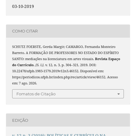
03-10-2019
COMO CITAR
SCHUTZ FOERSTE, Gerda Margit; CAMARGO, Fernanda Monteiro
Barreto. A FORMAÇÃO DE PROFESSORES NO ESTADO DO ESPÍRITO
SANTO: mediações na licenciatura em artes visuais.
Revista Espaço
do Currículo
,
[S. l.]
, v. 12, n. 3, p. 304–321, 2019. DOI:
10.22478/ufpb.1983-1579.2019v12n3.46152. Disponível em:
https://periodicos.ufpb.br/index.php/rec/article/view/46152. Acesso
em: 7 ago. 2026.
Fomatos de Citação
EDIÇÃO
v. 12 n. 3 (2019): POLÍTICAS E CURRÍCULO NA