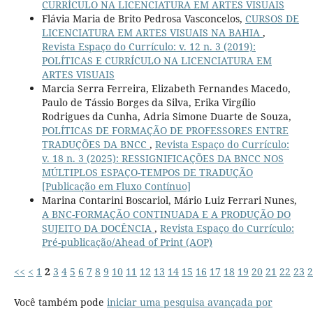
CURRÍCULO NA LICENCIATURA EM ARTES VISUAIS
Flávia Maria de Brito Pedrosa Vasconcelos,
CURSOS DE
LICENCIATURA EM ARTES VISUAIS NA BAHIA
,
Revista Espaço do Currículo: v. 12 n. 3 (2019):
POLÍTICAS E CURRÍCULO NA LICENCIATURA EM
ARTES VISUAIS
Marcia Serra Ferreira, Elizabeth Fernandes Macedo,
Paulo de Tássio Borges da Silva, Erika Virgílio
Rodrigues da Cunha, Adria Simone Duarte de Souza,
POLÍTICAS DE FORMAÇÃO DE PROFESSORES ENTRE
TRADUÇÕES DA BNCC
,
Revista Espaço do Currículo:
v. 18 n. 3 (2025): RESSIGNIFICAÇÕES DA BNCC NOS
MÚLTIPLOS ESPAÇO-TEMPOS DE TRADUÇÃO
[Publicação em Fluxo Contínuo]
Marina Contarini Boscariol, Mário Luiz Ferrari Nunes,
A BNC-FORMAÇÃO CONTINUADA E A PRODUÇÃO DO
SUJEITO DA DOCÊNCIA
,
Revista Espaço do Currículo:
Pré-publicação/Ahead of Print (AOP)
<<
<
1
2
3
4
5
6
7
8
9
10
11
12
13
14
15
16
17
18
19
20
21
22
23
2
Você também pode
iniciar uma pesquisa avançada por