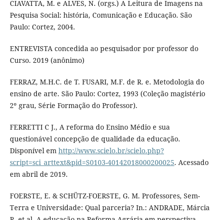
CIAVATTA, M. e ALVES, N. (orgs.) A Leitura de Imagens na
Pesquisa Social: história, Comunicação e Educação. São
Paulo: Cortez, 2004.
ENTREVISTA concedida ao pesquisador por professor do
Curso. 2019 (anônimo)
FERRAZ, M.H.C. de T. FUSARI, M.F. de R. e. Metodologia do
ensino de arte. São Paulo: Cortez, 1993 (Coleção magistério
2º grau, Série Formação do Professor).
FERRETTI C J., A reforma do Ensino Médio e sua
questionável concepção de qualidade da educação.
Disponível em
http://www.scielo.br/scielo.php?
script=sci_arttext&pid=S0103-40142018000200025
. Acessado
em abril de 2019.
FOERSTE, E. & SCHÜTZ-FOERSTE, G. M. Professores, Sem-
Terra e Universidade: Qual parceria? In.: ANDRADE, Márcia
R. et al. A educação na Reforma Agrária em perspectiva.