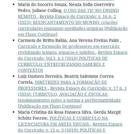
Maria do Socorro Souza, Neuza Sofia Guerreiro
Pedro, Juliane Colling,
O USO DAS TIC NO ENSINO
REMOTO
,
Revista Espaço do Currículo: v. 16 n. 2
(2023): REENCANTAMENTO DO MUNDO: criações
curriculares enquanto novidades utópicas [Publicação
em Fluxo Contínuo]
Carmem de Britto Bahia, Ana Verena Freitas Paim ,
Currículo e formação de professores em exercício:
revisitando tempos, espaços e sujeitos
,
Revista Espaço
do Currículo: Vol.3, n.1 (2010) POLÍTICAS DE
CURRÍCULO: ENTRECRUZANDO SABERES E
CONTEXTOS
Luiz Gustavo Ferreira, Beatriz Salemme Correa
Cortela,
DIRETRIZES PARA A FORMAÇÃO DE
PROFESSORES
,
Revista Espaço do Currículo: v. 17 n. 1
(2024): CURRICULO, AVALIAÇÃO E ESCOLAS:
tensionamentos entre a norma e performatividade
[Publicação em Fluxo Contínuo]
Maria Cristina da Rosa Fonseca Silva, Gerda Margit
Schütz Foerste,
POLÍTICAS E CURRÍCULO NA
LICENCIATURA EM ARTES VISUAIS
,
Revista Espaço
do Currículo: v. 12 n. 3 (2019): POLÍTICAS E