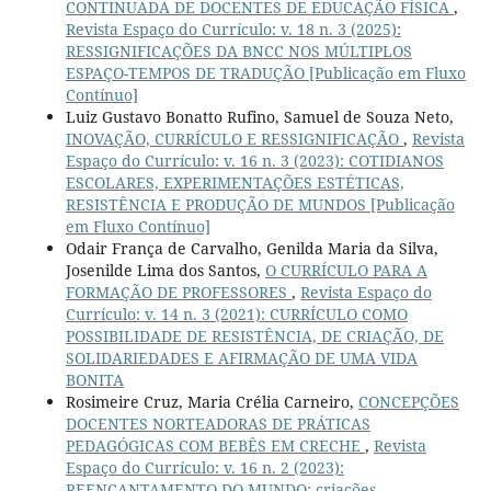
CONTINUADA DE DOCENTES DE EDUCAÇÃO FÍSICA
,
Revista Espaço do Currículo: v. 18 n. 3 (2025):
RESSIGNIFICAÇÕES DA BNCC NOS MÚLTIPLOS
ESPAÇO-TEMPOS DE TRADUÇÃO [Publicação em Fluxo
Contínuo]
Luiz Gustavo Bonatto Rufino, Samuel de Souza Neto,
INOVAÇÃO, CURRÍCULO E RESSIGNIFICAÇÃO
,
Revista
Espaço do Currículo: v. 16 n. 3 (2023): COTIDIANOS
ESCOLARES, EXPERIMENTAÇÕES ESTÉTICAS,
RESISTÊNCIA E PRODUÇÃO DE MUNDOS [Publicação
em Fluxo Contínuo]
Odair França de Carvalho, Genilda Maria da Silva,
Josenilde Lima dos Santos,
O CURRÍCULO PARA A
FORMAÇÃO DE PROFESSORES
,
Revista Espaço do
Currículo: v. 14 n. 3 (2021): CURRÍCULO COMO
POSSIBILIDADE DE RESISTÊNCIA, DE CRIAÇÃO, DE
SOLIDARIEDADES E AFIRMAÇÃO DE UMA VIDA
BONITA
Rosimeire Cruz, Maria Crélia Carneiro,
CONCEPÇÕES
DOCENTES NORTEADORAS DE PRÁTICAS
PEDAGÓGICAS COM BEBÊS EM CRECHE
,
Revista
Espaço do Currículo: v. 16 n. 2 (2023):
REENCANTAMENTO DO MUNDO: criações