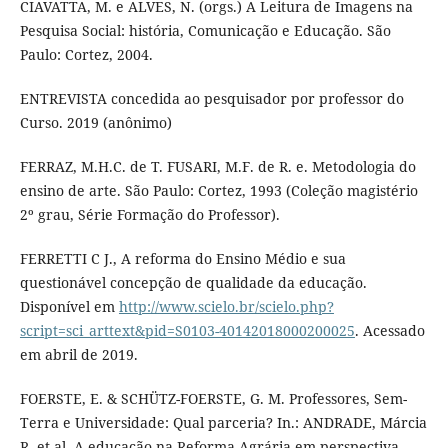
CIAVATTA, M. e ALVES, N. (orgs.) A Leitura de Imagens na
Pesquisa Social: história, Comunicação e Educação. São
Paulo: Cortez, 2004.
ENTREVISTA concedida ao pesquisador por professor do
Curso. 2019 (anônimo)
FERRAZ, M.H.C. de T. FUSARI, M.F. de R. e. Metodologia do
ensino de arte. São Paulo: Cortez, 1993 (Coleção magistério
2º grau, Série Formação do Professor).
FERRETTI C J., A reforma do Ensino Médio e sua
questionável concepção de qualidade da educação.
Disponível em
http://www.scielo.br/scielo.php?
script=sci_arttext&pid=S0103-40142018000200025
. Acessado
em abril de 2019.
FOERSTE, E. & SCHÜTZ-FOERSTE, G. M. Professores, Sem-
Terra e Universidade: Qual parceria? In.: ANDRADE, Márcia
R. et al. A educação na Reforma Agrária em perspectiva.