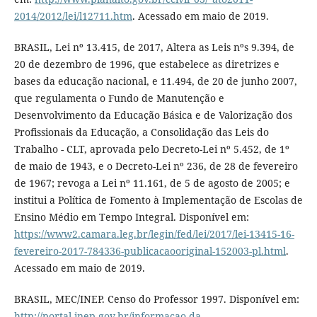
2014/2012/lei/l12711.htm
. Acessado em maio de 2019.
BRASIL, Lei nº 13.415, de 2017, Altera as Leis nºs 9.394, de
20 de dezembro de 1996, que estabelece as diretrizes e
bases da educação nacional, e 11.494, de 20 de junho 2007,
que regulamenta o Fundo de Manutenção e
Desenvolvimento da Educação Básica e de Valorização dos
Profissionais da Educação, a Consolidação das Leis do
Trabalho - CLT, aprovada pelo Decreto-Lei nº 5.452, de 1º
de maio de 1943, e o Decreto-Lei nº 236, de 28 de fevereiro
de 1967; revoga a Lei nº 11.161, de 5 de agosto de 2005; e
institui a Política de Fomento à Implementação de Escolas de
Ensino Médio em Tempo Integral. Disponível em:
https://www2.camara.leg.br/legin/fed/lei/2017/lei-13415-16-
fevereiro-2017-784336-publicacaooriginal-152003-pl.html
.
Acessado em maio de 2019.
BRASIL, MEC/INEP. Censo do Professor 1997. Disponível em:
http://portal.inep.gov.br/informacao-da-