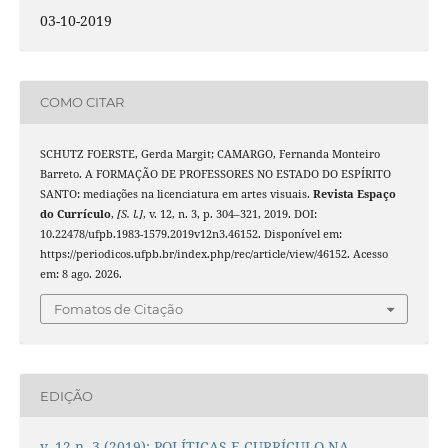
03-10-2019
COMO CITAR
SCHUTZ FOERSTE, Gerda Margit; CAMARGO, Fernanda Monteiro
Barreto. A FORMAÇÃO DE PROFESSORES NO ESTADO DO ESPÍRITO
SANTO: mediações na licenciatura em artes visuais.
Revista Espaço
do Currículo
,
[S. l.]
, v. 12, n. 3, p. 304–321, 2019. DOI:
10.22478/ufpb.1983-1579.2019v12n3.46152. Disponível em:
https://periodicos.ufpb.br/index.php/rec/article/view/46152. Acesso
em: 8 ago. 2026.
Fomatos de Citação
EDIÇÃO
v. 12 n. 3 (2019): POLÍTICAS E CURRÍCULO NA