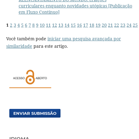
curriculares enquanto novidades utópicas [Publicação
em Fluxo Contínuo]
1
2
3
4
5
6
7
8
9
10
11
12
13
14
15
16
17
18
19
20
21
22
23
24
25
Você também pode
iniciar uma pesquisa avançada por
similaridade
para este artigo.
ENVIAR SUBMISSÃO