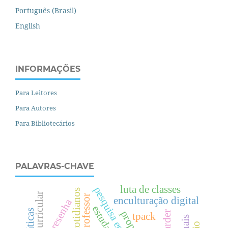
Português (Brasil)
English
INFORMAÇÕES
Para Leitores
Para Autores
Para Bibliotecários
PALAVRAS-CHAVE
luta de classes
teoria curricular
professor
enculturação digital
resenha
estudante
tpack