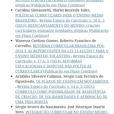
utópicas [Publicação em Fluxo Contínuo]
Carolina Giovannetti, Shirlei Rezende Sales,
POLÍTICAS CURRICULARES PARA O ENSINO MÉDIO
BRASILEIRO
,
Revista Espaço do Currículo: v. 16 n. 2
(2023): REENCANTAMENTO DO MUNDO: criações
curriculares enquanto novidades utópicas [Publicação
em Fluxo Contínuo]
Wanessa Cardoso Gomes, Roberto Francisco de
Carvalho,
REFORMA CURRICULAR BRASILEIRA PÓS-
2016 E AS REPERCUSSÕES DA LEI 13.415/2017 PARA O
ENSINO MÉDIO DO TOCANTINS
,
Revista Espaço do
Currículo: v. 17 n. 3 (2024): REFORMAS
EDUCACIONAIS E DISPUTAS NAS POLÍTICAS
CURRICULARES [Publicação em Fluxo Contínuo]
Aristides Silvestre Culimua, Sérgio Luiz Ferreira de
Figueiredo,
OS PLANOS DE ENSINO EM MOÇAMBIQUE
,
Revista Espaço do Currículo: v. 14 n. 3 (2021):
CURRÍCULO COMO POSSIBILIDADE DE RESISTÊNCIA,
DE CRIAÇÃO, DE SOLIDARIEDADES E AFIRMAÇÃO DE
UMA VIDA BONITA
Sérgio Severo do Nascimento, José Henrique Duarte
Neto,
INTEGRAÇÃO CURRICULAR NO ENSINO MÉDIO
,