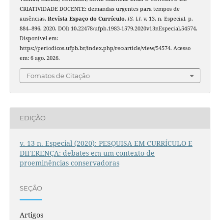
CRIATIVIDADE DOCENTE: demandas urgentes para tempos de
ausências.
Revista Espaço do Currículo
,
[S. l.]
, v. 13, n. Especial, p.
884–896, 2020. DOI: 10.22478/ufpb.1983-1579.2020v13nEspecial.54574.
Disponível em:
https://periodicos.ufpb.br/index.php/rec/article/view/54574. Acesso
em: 6 ago. 2026.
Fomatos de Citação
EDIÇÃO
v. 13 n. Especial (2020): PESQUISA EM CURRÍCULO E
DIFERENÇA: debates em um contexto de
proeminências conservadoras
SEÇÃO
Artigos