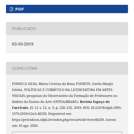
PDF
PUBLICADO
03-10-2019
COMO CITAR
FONSECA SILVA, Maria Cristina da Rosa; FOERSTE, Gerda Margit
Schütz. POLÍTICAS E CURRÍCULO NA LICENCIATURA EM ARTES
VISUAIS: pesquisas do Observatório da Formação de Professores no
âmbito do Ensino de Arte (OFPEA/BRARG).
Revista Espaço do
Currículo
,
[S. l.]
, v. 12, n. 3, p. 228–232, 2019. DOI: 10.22478/ufpb.1983-
1579.2019v12n3.48250. Disponível em:
https://periodicos.ufpb.br/index.php/rec/article/view/48250. Acesso
em: 10 ago. 2026.