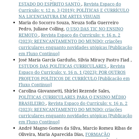
ESTADO DO ESPÍRITO SANTO
,
Revista Espaço do
Currículo: v. 12 n. 3 (2019): POLÍTICAS E CURRÍCULO
NA LICENCIATURA EM ARTES VISUAIS
Maria do Socorro Souza, Neuza Sofia Guerreiro
Pedro, Juliane Colling,
O USO DAS TIC NO ENSINO
REMOTO
,
Revista Espaço do Currículo: v. 16 n. 2
(2023): REENCANTAMENTO DO MUNDO: criações
curriculares enquanto novidades utópicas [Publicação
em Fluxo Contínuo]
José María García Garduño, Silvia Miracy Pastro Fiad ,
ESTUDOS DAS POLÍTICAS CURRICULARES
,
Revista
Espaço do Currículo: v. 16 n. 1 (2023): POR OUTROS
PROJETOS POLÍTICOS DE CURRÍCULO [Publicação em
Fluxo Contínuo]
Carolina Giovannetti, Shirlei Rezende Sales,
POLÍTICAS CURRICULARES PARA O ENSINO MÉDIO
BRASILEIRO
,
Revista Espaço do Currículo: v. 16 n. 2
(2023): REENCANTAMENTO DO MUNDO: criações
curriculares enquanto novidades utópicas [Publicação
em Fluxo Contínuo]
André Magno Gomes da Silva, Marcio Romeu Ribas de
Oliveira, Maria Aparecida Dias,
FORMAÇÃO