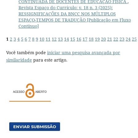
CONTINUADA DE DOCENTES DE EDUCAÇÃO FÍSICA
,
Revista Espaço do Currículo: v. 18 n. 3 (2025):
RESSIGNIFICAÇÕES DA BNCC NOS MÚLTIPLOS
ESPAÇO-TEMPOS DE TRADUÇÃO [Publicação em Fluxo
Contínuo]
1
2
3
4
5
6
7
8
9
10
11
12
13
14
15
16
17
18
19
20
21
22
23
24
25
Você também pode
iniciar uma pesquisa avançada por
similaridade
para este artigo.
ENVIAR SUBMISSÃO