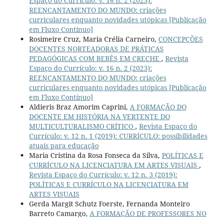
Espaço do Currículo: v. 16 n. 2 (2023):
REENCANTAMENTO DO MUNDO: criações
curriculares enquanto novidades utópicas [Publicação
em Fluxo Contínuo]
Rosimeire Cruz, Maria Crélia Carneiro,
CONCEPÇÕES
DOCENTES NORTEADORAS DE PRÁTICAS
PEDAGÓGICAS COM BEBÊS EM CRECHE
,
Revista
Espaço do Currículo: v. 16 n. 2 (2023):
REENCANTAMENTO DO MUNDO: criações
curriculares enquanto novidades utópicas [Publicação
em Fluxo Contínuo]
Aldieris Braz Amorim Caprini,
A FORMAÇÃO DO
DOCENTE EM HISTÓRIA NA VERTENTE DO
MULTICULTURALISMO CRÍTICO
,
Revista Espaço do
Currículo: v. 12 n. 1 (2019): CURRÍCULO: possibilidades
atuais para educação
Maria Cristina da Rosa Fonseca da Silva,
POLÍTICAS E
CURRÍCULO NA LICENCIATURA EM ARTES VISUAIS
,
Revista Espaço do Currículo: v. 12 n. 3 (2019):
POLÍTICAS E CURRÍCULO NA LICENCIATURA EM
ARTES VISUAIS
Gerda Margit Schutz Foerste, Fernanda Monteiro
Barreto Camargo,
A FORMAÇÃO DE PROFESSORES NO