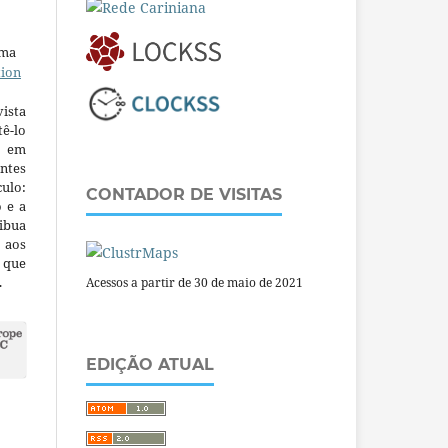
uma
tion
ista
ê-lo
m em
ntes
culo:
CONTADOR DE VISITAS
o e a
ibua
 aos
a que
.
Acessos a partir de 30 de maio de 2021
EDIÇÃO ATUAL