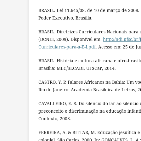
BRASIL. Lei 11.645/08, de 10 de março de 2008. D
Poder Executivo, Brasília.
BRASIL. Diretrizes Curriculares Nacionais para 
(DCNEI, 2009). Disponível em:
http://ndi.ufsc.br/
Curriculares-para-a-E-I.pdf
. Acesso em: 25 de Ju
BRASIL. História e cultura africana e afro-brasil
Brasília: MEC/SECADI, UFSCar, 2014.
CASTRO, Y. P. Falares Africanos na Bahia: Um voc
Rio de Janeiro: Academia Brasileira de Letras, 2
CAVALLEIRO, E. S. Do silêncio do lar ao silêncio 
preconceito e discriminação na educação infantil
Contexto, 2003.
FERREIRA, A. & BITTAR, M. Educação jesuítica e 
colonial. São Carlos, 2000. In: GONÇALVES, L. A.; 