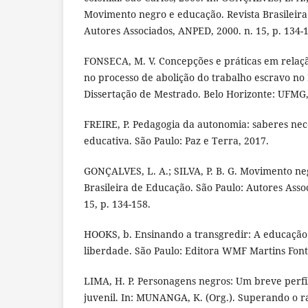
Movimento negro e educação. Revista Brasileira
Autores Associados, ANPED, 2000. n. 15, p. 134-
FONSECA, M. V. Concepções e práticas em relaç
no processo de abolição do trabalho escravo no 
Dissertação de Mestrado. Belo Horizonte: UFMG,
FREIRE, P. Pedagogia da autonomia: saberes nece
educativa. São Paulo: Paz e Terra, 2017.
GONÇALVES, L. A.; SILVA, P. B. G. Movimento ne
Brasileira de Educação. São Paulo: Autores Asso
15, p. 134-158.
HOOKS, b. Ensinando a transgredir: A educação
liberdade. São Paulo: Editora WMF Martins Font
LIMA, H. P. Personagens negros: Um breve perfil 
juvenil. In: MUNANGA, K. (Org.). Superando o ra