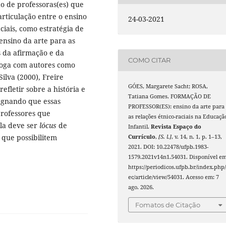
ão de professoras(es) que
articulação entre o ensino
24-03-2021
ciais, como estratégia de
ensino da arte para as
s da afirmação e da
COMO CITAR
aloga com autores como
ilva (2000), Freire
GÓES, Margarete Sacht; ROSA,
efletir sobre a história e
Tatiana Gomes. FORMAÇÃO DE
pugnando que essas
PROFESSOR(ES): ensino da arte para
professores que
as relações étnico-raciais na Educaçã
ola deve ser
lócus
de
Infantil.
Revista Espaço do
que possibilitem
Currículo
,
[S. l.]
, v. 14, n. 1, p. 1–13,
2021. DOI: 10.22478/ufpb.1983-
1579.2021v14n1.54031. Disponível em
https://periodicos.ufpb.br/index.php/
ec/article/view/54031. Acesso em: 7
ago. 2026.
Fomatos de Citação