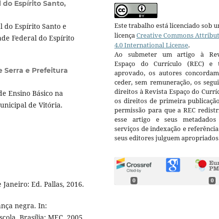
 do Espírito Santo,
Este trabalho está licenciado sob 
 do Espírito Santo e
licença
Creative Commons Attribu
de Federal do Espírito
4.0 International License
.
Ao submeter um artigo à Rev
Espaço do Currículo (REC) e t
e Serra e Prefeitura
aprovado, os autores concorda
ceder, sem remuneração, os segui
direitos à Revista Espaço do Currí
de Ensino Básico na
os direitos de primeira publicaçã
nicipal de Vitória.
permissão para que a REC redistr
esse artigo e seus metadados
serviços de indexação e referênci
seus editores julguem apropriados
0
0
Janeiro: Ed. Pallas, 2016.
nça negra. In:
ola. Brasília: MEC, 2005.