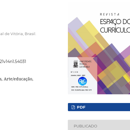
 de Vitória, Brasil.
021v14n1.54031
s, Arte/educação,
PDF
PUBLICADO