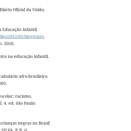
iário Oficial da União,
a Educação Infantil
files/2012/02/Diretrizes-
n. 2020.
eira na educação infantil.
abulário afro-brasileiro.
001.
escolar: racismo,
. 4. ed. São Paulo:
crianças negras no Brasil
SILVA, P. B. G.