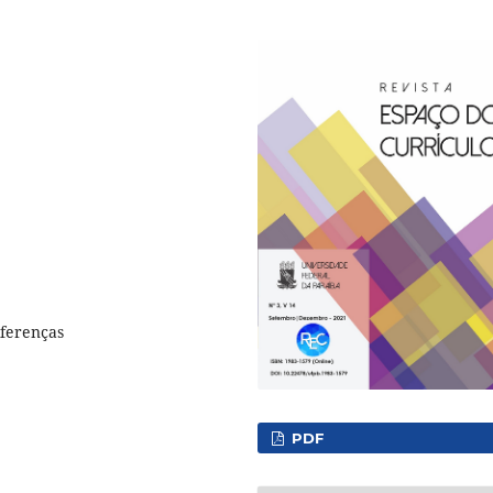
iferenças
PDF