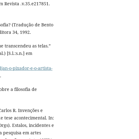
em Revista .v.35.e217851.
osofia? (Tradução de Bento
itora 34, 1992.
que transcendeu as telas.”
.) [S.l.:s.n.] em
jan-o-pixador-e-o-artista-
.
obre a filosofia de
arlos R. Invenções e
e tese acontecimental. In:
gs). Estalos, incidentes e
 pesquisa em artes