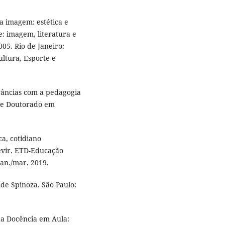
 imagem: estética e
ze: imagem, literatura e
2005. Rio de Janeiro:
Cultura, Esporte e
rrâncias com a pedagogia
e de Doutorado em
a, cotidiano
evir. ETD-Educação
jan./mar. 2019.
a de Spinoza. São Paulo:
a Docência em Aula: