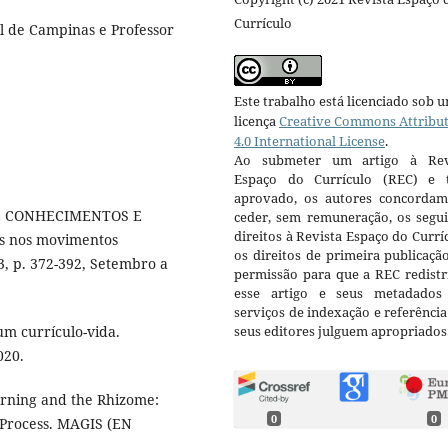
Currículo
l de Campinas e Professor
Este trabalho está licenciado sob 
licença
Creative Commons Attribu
4.0 International License
.
Ao submeter um artigo à Rev
Espaço do Currículo (REC) e t
aprovado, os autores concorda
 DE CONHECIMENTOS E
ceder, sem remuneração, os segui
direitos à Revista Espaço do Currí
is nos movimentos
os direitos de primeira publicaçã
.3, p. 372-392, Setembro a
permissão para que a REC redistr
esse artigo e seus metadados
serviços de indexação e referênci
m currículo-vida.
seus editores julguem apropriados
020.
rning and the Rhizome:
0
0
h Process. MAGIS (EN