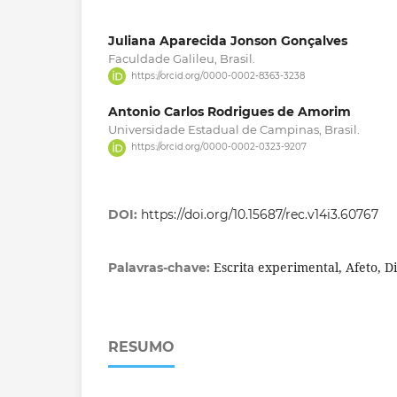
Juliana Aparecida Jonson Gonçalves
Faculdade Galileu, Brasil.
https://orcid.org/0000-0002-8363-3238
Antonio Carlos Rodrigues de Amorim
Universidade Estadual de Campinas, Brasil.
https://orcid.org/0000-0002-0323-9207
DOI:
https://doi.org/10.15687/rec.v14i3.60767
Escrita experimental, Afeto, D
Palavras-chave:
RESUMO