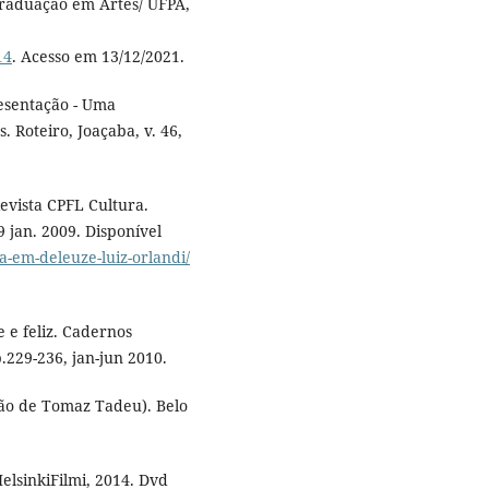
Graduação em Artes/ UFPA,
14
. Acesso em 13/12/2021.
esentação - Uma
s. Roteiro, Joaçaba, v. 46,
Revista CPFL Cultura.
9 jan. 2009. Disponível
ica-em-deleuze-luiz-orlandi/
 e feliz. Cadernos
.229-236, jan-jun 2010.
̧ão de Tomaz Tadeu). Belo
HelsinkiFilmi, 2014. Dvd