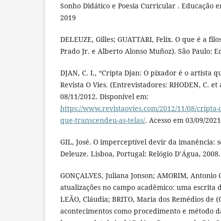
Sonho Didático e Poesia Curricular . Educação 
2019
DELEUZE, Gilles; GUATTARI, Felix. O que é a fil
Prado Jr. e Alberto Alonso Muñoz). São Paulo: Ed
DJAN, C. I., “Cripta Djan: O pixador é o artista 
Revista O Vies. (Entrevistadores: RHODEN, C. et al
08/11/2012. Disponível em:
https://www.revistaovies.com/2012/11/08/cripta-d
que-transcendeu-as-telas/
. Acesso em 03/09/2021
GIL, José. O imperceptível devir da imanência: s
Deleuze. Lisboa, Portugal: Relógio D’Água, 2008.
GONÇALVES, Juliana Jonson; AMORIM, Antonio C
atualizações no campo acadêmico: uma escrita d
LEÃO, Cláudia; BRITO, Maria dos Remédios de (Or
acontecimentos como procedimento e método da