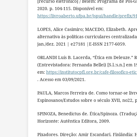
[recurso eletrônico] / Belém: Programa de Pós-
2020. p. 104-115. Disponível em:
https://livroaberto.ufpa.br/jspui/handle/prefix/9
LOPES, Alice Casimiro; MACEDO, Elizabeth. Apr
alternativa às políticas curriculares centralizada
jan./dez. 2021 | e27181 |E-ISSN 2177-6059.
ORLANDI Luís B. Lacerda, “Ética em Deleuze.” 
(Entrevistadora: Fernanda Bellei) [S.l.:s.n.] em 1
em:
https://institutocpfl.org.br/cafe-filosofico-et
. Acesso em 03/09/2021.
PAULA, Marcos Ferreira de. Como tornar-se livre
Espinosanos/Estudos sobre o século XVII, no22, p
SPINOZA, Benedictus de. Ética/Spinoza. (Traduc
Horizonte: Autêntica Editora, 2009.
Pixadores. Direção: Amir Escandari. Finlândia: 