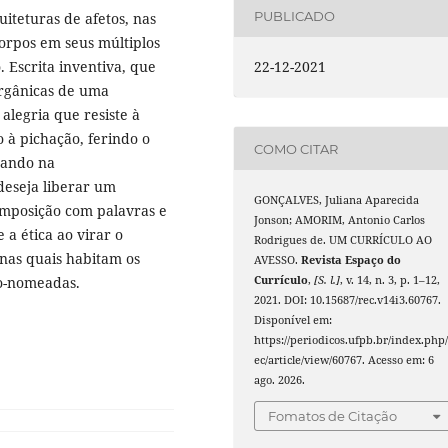
PUBLICADO
iteturas de afetos, nas
corpos em seus múltiplos
. Escrita inventiva, que
22-12-2021
orgânicas de uma
alegria que resiste à
à pichação, ferindo o
COMO CITAR
tando na
 deseja liberar um
GONÇALVES, Juliana Aparecida
omposição com palavras e
Jonson; AMORIM, Antonio Carlos
 a ética ao virar o
Rodrigues de. UM CURRÍCULO AO
s nas quais habitam os
AVESSO.
Revista Espaço do
ão-nomeadas.
Currículo
,
[S. l.]
, v. 14, n. 3, p. 1–12,
2021. DOI: 10.15687/rec.v14i3.60767.
Disponível em:
https://periodicos.ufpb.br/index.php/
ec/article/view/60767. Acesso em: 6
ago. 2026.
Fomatos de Citação