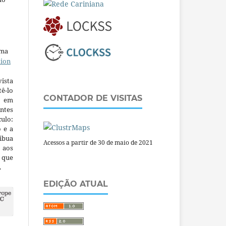
uma
tion
ista
ê-lo
CONTADOR DE VISITAS
m em
ntes
culo:
o e a
ibua
Acessos a partir de 30 de maio de 2021
 aos
a que
.
EDIÇÃO ATUAL