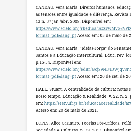
CANDAU, Vera Maria. Direitos humanos, educaçã
as tensões entre igualdade e diferença. Revista 
13 n. 37 jan./abr. 2008. Disponível em:
https://www.scielo.br/j/rbedu/a/5szsvwMvGSVP
format=pdf&lang=pt
Acesso em: 05 de maio de 
CANDAU, Vera Maria. "Ideias-Força" do Pensam
Santos e a Educação Intercultural. Educ. rev. [onl
p.15-34. Disponível em:
https://www.scielo.br/j/edur/a/cjS9NB4DWjqv8
format=pdf&lang=pt
Acesso em: 20 de set. de 20
HALL, Stuart. A centralidade da cultura: notas 
nosso tempo. Educação & Realidade, v. 22, n. 2, 
em:
https://seer.ufrgs.br/educacaoerealidade/ar
Acesso em: 20 de maio de 2021.
LOPES, Alice Casimiro. Teorias Pós-Críticas, Polí
Sociedade & Culturas, n. 39, 2013. Disponível em