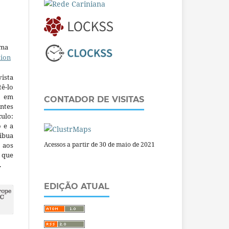
uma
tion
ista
ê-lo
m em
CONTADOR DE VISITAS
ntes
culo:
o e a
ibua
Acessos a partir de 30 de maio de 2021
 aos
a que
.
EDIÇÃO ATUAL