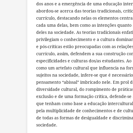
dos anos e a emergência de uma educação intercu
abordou-se acerca das teorias tradicionais, crític
currículo, destacando nelas os elementos centra
cada uma delas, bem como as intenções quanto a
deles na sociedade. As teorias tradicionais enfat
privilegiam o conhecimento e a cultura dominante
e pós-críticas estão preocupadas com as relaçõ
currículo, assim, defendem a sua construção co
especificidades e culturas dos/as estudantes. A
como um artefato cultural que influencia na fo
sujeitos na sociedade, infere-se que é necessári
pensamento “abissal” imbricado nele. Em prol 
diversidade cultural, do rompimento de prátic
exclusão e de uma formação crítica, defende-se
que tenham como base a educação intercultural 
pela multiplicidade de conhecimentos e de cult
de todas as formas de desigualdade e discrimin
sociedade.