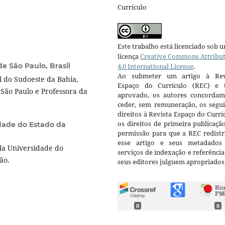
Currículo
Este trabalho está licenciado sob 
licença
Creative Commons Attribu
e São Paulo, Brasil
4.0 International License
.
Ao submeter um artigo à Rev
 do Sudoeste da Bahia,
Espaço do Currículo (REC) e t
São Paulo e Professora da
aprovado, os autores concorda
ceder, sem remuneração, os segui
direitos à Revista Espaço do Currí
os direitos de primeira publicaçã
dade do Estado da
permissão para que a REC redistr
esse artigo e seus metadados
a Universidade do
serviços de indexação e referênci
ção.
seus editores julguem apropriados
0
0