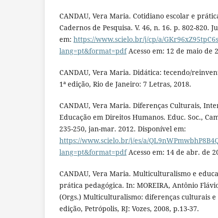
CANDAU, Vera Maria. Cotidiano escolar e prática
Cadernos de Pesquisa. V. 46, n. 16. p. 802-820. Ju
em:
https://www.scielo.br/j/cp/a/GKr96xZ95tpC
lang=pt&format=pdf
Acesso em: 12 de maio de 
CANDAU, Vera Maria. Didática: tecendo/reinvent
1ª edição, Rio de Janeiro: 7 Letras, 2018.
CANDAU, Vera Maria. Diferenças Culturais, Inte
Educação em Direitos Humanos. Educ. Soc., Campi
235-250, jan-mar. 2012. Disponível em:
https://www.scielo.br/j/es/a/QL9nWPmwbhP8B4
lang=pt&format=pdf
Acesso em: 14 de abr. de 2
CANDAU, Vera Maria. Multiculturalismo e educaç
prática pedagógica. In: MOREIRA, Antônio Fláv
(Orgs.) Multiculturalismo: diferenças culturais e
edição, Petrópolis, RJ: Vozes, 2008, p.13-37.