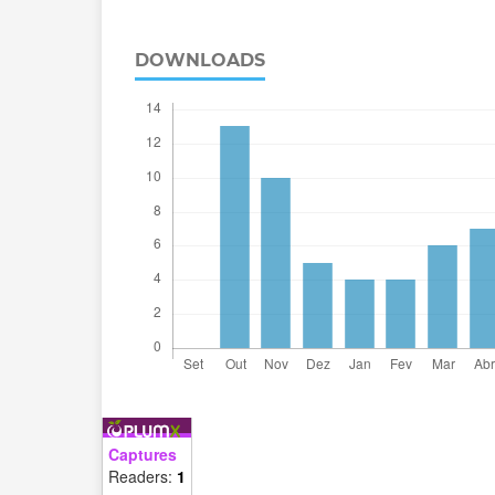
DOWNLOADS
Captures
Readers:
1