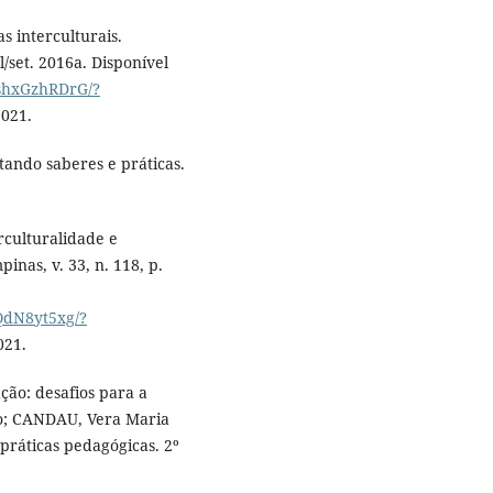
s interculturais.
l/set. 2016a. Disponível
6shxGzhRDrG/?
2021.
ando saberes e práticas.
rculturalidade e
nas, v. 33, n. 118, p.
QdN8yt5xg/?
021.
ão: desafios para a
io; CANDAU, Vera Maria
 práticas pedagógicas. 2º