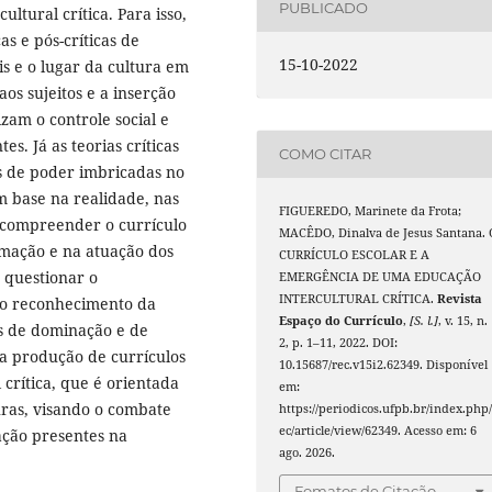
PUBLICADO
ltural crítica. Para isso,
as e pós-críticas de
15-10-2022
is e o lugar da cultura em
os sujeitos e a inserção
izam o controle social e
s. Já as teorias críticas
COMO CITAR
es de poder imbricadas no
m base na realidade, nas
FIGUEREDO, Marinete da Frota;
o compreender o currículo
MACÊDO, Dinalva de Jesus Santana. 
rmação e na atuação dos
CURRÍCULO ESCOLAR E A
o questionar o
EMERGÊNCIA DE UMA EDUCAÇÃO
INTERCULTURAL CRÍTICA.
Revista
do reconhecimento da
Espaço do Currículo
,
[S. l.]
, v. 15, n.
as de dominação e de
2, p. 1–11, 2022. DOI:
 a produção de currículos
10.15687/rec.v15i2.62349. Disponível
crítica, que é orientada
em:
uras, visando o combate
https://periodicos.ufpb.br/index.php/
ec/article/view/62349. Acesso em: 6
ação presentes na
ago. 2026.
Fomatos de Citação