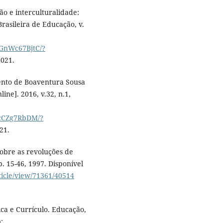
o e interculturalidade:
Brasileira de Educação, v.
kGnWc67BjtC/?
2021.
ento de Boaventura Sousa
ine]. 2016, v.32, n.1,
ncCZg7RbDM/?
21.
sobre as revoluções de
p. 15-46, 1997. Disponível
ticle/view/71361/40514
tica e Currículo. Educação,
: