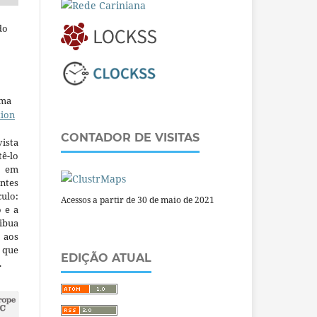
do
uma
tion
CONTADOR DE VISITAS
ista
ê-lo
m em
ntes
culo:
Acessos a partir de 30 de maio de 2021
o e a
ibua
 aos
a que
EDIÇÃO ATUAL
.