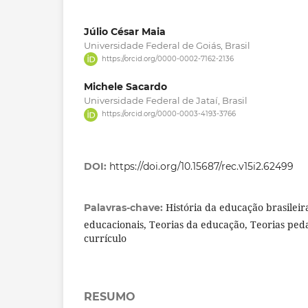
Júlio César Maia
Universidade Federal de Goiás, Brasil
https://orcid.org/0000-0002-7162-2136
Michele Sacardo
Universidade Federal de Jataí, Brasil
https://orcid.org/0000-0003-4193-3766
DOI:
https://doi.org/10.15687/rec.v15i2.62499
História da educação brasilei
Palavras-chave:
educacionais, Teorias da educação, Teorias ped
currículo
RESUMO