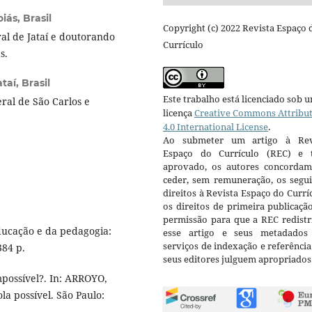
iás, Brasil
Copyright (c) 2022 Revista Espaço 
l de Jataí e doutorando
Currículo
ás.
aí, Brasil
Este trabalho está licenciado sob 
al de São Carlos e
licença
Creative Commons Attribu
4.0 International License
.
Ao submeter um artigo à Rev
Espaço do Currículo (REC) e t
aprovado, os autores concorda
ceder, sem remuneração, os segui
direitos à Revista Espaço do Currí
os direitos de primeira publicaçã
permissão para que a REC redistr
ducação e da pedagogia:
esse artigo e seus metadados
serviços de indexação e referênci
384 p.
seus editores julguem apropriados
mpossível?. In: ARROYO,
la possível. São Paulo: