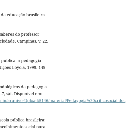
 da educação brasileira.
saberes do professor:
iedade, Campinas, v. 22,
 pública: a pedagogia
Edições Loyola, 1999. 149
odológicos da pedagogia
1-7, s/d. Disponível em:
dmin/arquivosUpload/5146/material/Pedagogia%20criticosocial.doc
.
cola pública brasileira:
 acolhimento social para