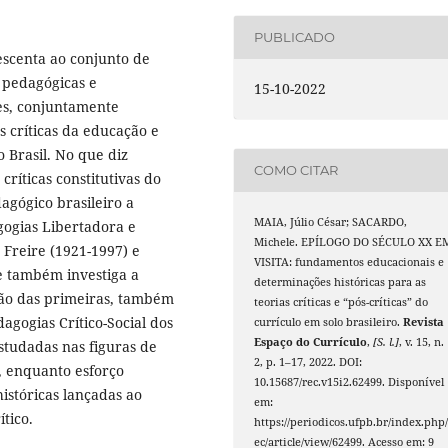
PUBLICADO
rescenta ao conjunto de
, pedagógicas e
15-10-2022
ões, conjuntamente
 críticas da educação e
 Brasil. No que diz
COMO CITAR
críticas constitutivas do
gógico brasileiro a
MAIA, Júlio César; SACARDO,
gogias Libertadora e
Michele. EPÍLOGO DO SÉCULO XX E
 Freire (1921-1997) e
VISITA: fundamentos educacionais e
e também investiga a
determinações históricas para as
mão das primeiras, também
teorias críticas e “pós-críticas” do
agogias Crítico-Social dos
currículo em solo brasileiro.
Revista
Espaço do Currículo
,
[S. l.]
, v. 15, n.
studadas nas figuras de
2, p. 1–17, 2022. DOI:
, enquanto esforço
10.15687/rec.v15i2.62499. Disponível
istóricas lançadas ao
em:
tico.
https://periodicos.ufpb.br/index.php/
ec/article/view/62499. Acesso em: 9