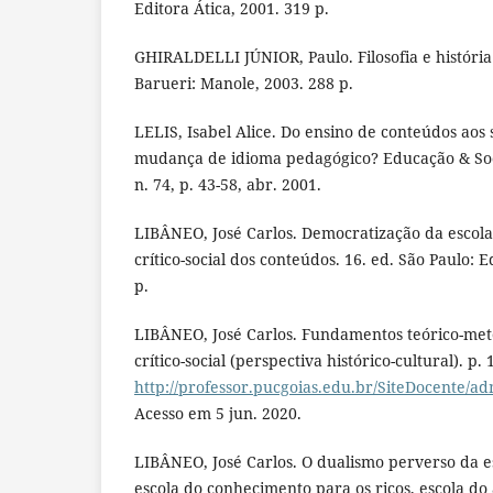
Editora Ática, 2001. 319 p.
GHIRALDELLI JÚNIOR, Paulo. Filosofia e história
Barueri: Manole, 2003. 288 p.
LELIS, Isabel Alice. Do ensino de conteúdos aos 
mudança de idioma pedagógico? Educação & Soc
n. 74, p. 43-58, abr. 2001.
LIBÂNEO, José Carlos. Democratização da escola
crítico-social dos conteúdos. 16. ed. São Paulo: 
p.
LIBÂNEO, José Carlos. Fundamentos teórico-met
crítico-social (perspectiva histórico-cultural). p. 
http://professor.pucgoias.edu.br/SiteDocente/a
Acesso em 5 jun. 2020.
LIBÂNEO, José Carlos. O dualismo perverso da es
escola do conhecimento para os ricos, escola do