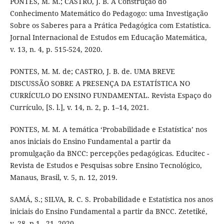
PONTES, M. M.; CASTRO, J. B. A Construção do
Conhecimento Matemático do Pedagogo: uma Investigação
Sobre os Saberes para a Prática Pedagógica com Estatística.
Jornal Internacional de Estudos em Educação Matemática,
v. 13, n. 4, p. 515-524, 2020.
PONTES, M. M. de; CASTRO, J. B. de. UMA BREVE
DISCUSSÃO SOBRE A PRESENÇA DA ESTATÍSTICA NO
CURRÍCULO DO ENSINO FUNDAMENTAL. Revista Espaço do
Currículo, [S. l.], v. 14, n. 2, p. 1–14, 2021.
PONTES, M. M. A temática ‘Probabilidade e Estatística’ nos
anos iniciais do Ensino Fundamental a partir da
promulgação da BNCC: percepções pedagógicas. Educitec -
Revista de Estudos e Pesquisas sobre Ensino Tecnológico,
Manaus, Brasil, v. 5, n. 12, 2019.
SAMÁ, S.; SILVA, R. C. S. Probabilidade e Estatística nos anos
iniciais do Ensino Fundamental a partir da BNCC. Zetetiké,
v. 28, p.1 - 21, 2020.