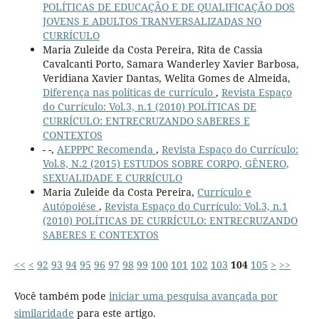
POLÍTICAS DE EDUCAÇÃO E DE QUALIFICAÇÃO DOS
JOVENS E ADULTOS TRANVERSALIZADAS NO
CURRÍCULO
Maria Zuleide da Costa Pereira, Rita de Cassia
Cavalcanti Porto, Samara Wanderley Xavier Barbosa,
Veridiana Xavier Dantas, Welita Gomes de Almeida,
Diferença nas políticas de currículo
,
Revista Espaço
do Currículo: Vol.3, n.1 (2010) POLÍTICAS DE
CURRÍCULO: ENTRECRUZANDO SABERES E
CONTEXTOS
- -,
AEPPPC Recomenda
,
Revista Espaço do Currículo:
Vol.8, N.2 (2015) ESTUDOS SOBRE CORPO, GÊNERO,
SEXUALIDADE E CURRÍCULO
Maria Zuleide da Costa Pereira,
Currículo e
Autópoiése
,
Revista Espaço do Currículo: Vol.3, n.1
(2010) POLÍTICAS DE CURRÍCULO: ENTRECRUZANDO
SABERES E CONTEXTOS
<<
<
92
93
94
95
96
97
98
99
100
101
102
103
104
105
>
>>
Você também pode
iniciar uma pesquisa avançada por
similaridade
para este artigo.