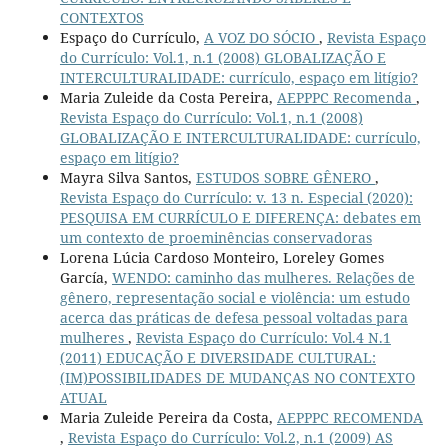
CONTEXTOS
Espaço do Currículo,
A VOZ DO SÓCIO
,
Revista Espaço
do Currículo: Vol.1, n.1 (2008) GLOBALIZAÇÃO E
INTERCULTURALIDADE: currículo, espaço em litígio?
Maria Zuleide da Costa Pereira,
AEPPPC Recomenda
,
Revista Espaço do Currículo: Vol.1, n.1 (2008)
GLOBALIZAÇÃO E INTERCULTURALIDADE: currículo,
espaço em litígio?
Mayra Silva Santos,
ESTUDOS SOBRE GÊNERO
,
Revista Espaço do Currículo: v. 13 n. Especial (2020):
PESQUISA EM CURRÍCULO E DIFERENÇA: debates em
um contexto de proeminências conservadoras
Lorena Lúcia Cardoso Monteiro, Loreley Gomes
García,
WENDO: caminho das mulheres. Relações de
gênero, representação social e violência: um estudo
acerca das práticas de defesa pessoal voltadas para
mulheres
,
Revista Espaço do Currículo: Vol.4 N.1
(2011) EDUCAÇÃO E DIVERSIDADE CULTURAL:
(IM)POSSIBILIDADES DE MUDANÇAS NO CONTEXTO
ATUAL
Maria Zuleide Pereira da Costa,
AEPPPC RECOMENDA
,
Revista Espaço do Currículo: Vol.2, n.1 (2009) AS