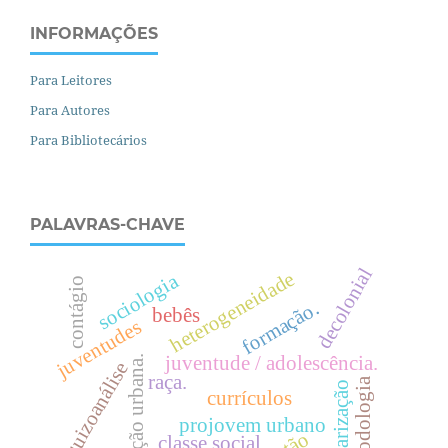
INFORMAÇÕES
Para Leitores
Para Autores
Para Bibliotecários
PALAVRAS-CHAVE
decolonial
heterogeneidade
sociologia
contágio
formação.
bebês
juventudes
juventude / adolescência.
.
esquizoanálise
raça.
metodologia
escolarização
currículos
projovem urbano
classe social.