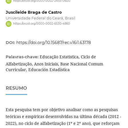
https://orcid.org/0000-0002-2455-0600
Juscileide Braga de Castro
Universidade Federal do Ceará, Brasil
https://orcid.org/0000-0002-6530-4860
DOI:
https://doi.org/10.15687/rec.v16i1.63178
Educação Estatística, Ciclo de
Palavras-chave:
Alfabetização, Anos Iniciais, Base Nacional Comum
Curricular, Educación Estadística
RESUMO
Esta pesquisa tem por objetivo analisar como as pesquisas
teóricas e empíricas desenvolvidas na última década (2012 -
2022), no ciclo de alfabetização (1º e 2º ano), que reforçam