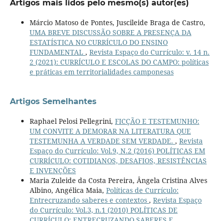
Artigos mais lidos pelo mesmo(s) autor(es)
Márcio Matoso de Pontes, Juscileide Braga de Castro,
UMA BREVE DISCUSSÃO SOBRE A PRESENÇA DA
ESTATÍSTICA NO CURRÍCULO DO ENSINO
FUNDAMENTAL
,
Revista Espaço do Currículo: v. 14 n.
2 (2021): CURRÍCULO E ESCOLAS DO CAMPO: políticas
e práticas em territorialidades camponesas
Artigos Semelhantes
Raphael Pelosi Pellegrini,
FICÇÃO E TESTEMUNHO:
UM CONVITE A DEMORAR NA LITERATURA QUE
TESTEMUNHA A VERDADE SEM VERDADE.
,
Revista
Espaço do Currículo: Vol.9, N.2 (2016) POLÍTICAS EM
CURRÍCULO: COTIDIANOS, DESAFIOS, RESISTÊNCIAS
E INVENÇÕES
Maria Zuleide da Costa Pereira, Ângela Cristina Alves
Albino, Angélica Maia,
Políticas de Currículo:
Entrecruzando saberes e contextos
,
Revista Espaço
do Currículo: Vol.3, n.1 (2010) POLÍTICAS DE
CURRÍCULO: ENTRECRUZANDO SABERES E