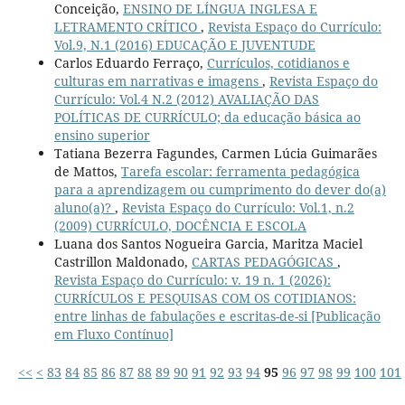
Conceição,
ENSINO DE LÍNGUA INGLESA E
LETRAMENTO CRÍTICO
,
Revista Espaço do Currículo:
Vol.9, N.1 (2016) EDUCAÇÃO E JUVENTUDE
Carlos Eduardo Ferraço,
Currículos, cotidianos e
culturas em narrativas e imagens
,
Revista Espaço do
Currículo: Vol.4 N.2 (2012) AVALIAÇÃO DAS
POLÍTICAS DE CURRÍCULO; da educação básica ao
ensino superior
Tatiana Bezerra Fagundes, Carmen Lúcia Guimarães
de Mattos,
Tarefa escolar: ferramenta pedagógica
para a aprendizagem ou cumprimento do dever do(a)
aluno(a)?
,
Revista Espaço do Currículo: Vol.1, n.2
(2009) CURRÍCULO, DOCÊNCIA E ESCOLA
Luana dos Santos Nogueira Garcia, Maritza Maciel
Castrillon Maldonado,
CARTAS PEDAGÓGICAS
,
Revista Espaço do Currículo: v. 19 n. 1 (2026):
CURRÍCULOS E PESQUISAS COM OS COTIDIANOS:
entre linhas de fabulações e escritas-de-si [Publicação
em Fluxo Contínuo]
<<
<
83
84
85
86
87
88
89
90
91
92
93
94
95
96
97
98
99
100
101