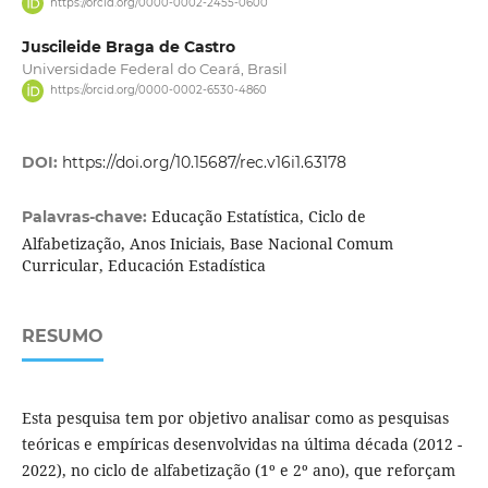
https://orcid.org/0000-0002-2455-0600
Juscileide Braga de Castro
Universidade Federal do Ceará, Brasil
https://orcid.org/0000-0002-6530-4860
DOI:
https://doi.org/10.15687/rec.v16i1.63178
Educação Estatística, Ciclo de
Palavras-chave:
Alfabetização, Anos Iniciais, Base Nacional Comum
Curricular, Educación Estadística
RESUMO
Esta pesquisa tem por objetivo analisar como as pesquisas
teóricas e empíricas desenvolvidas na última década (2012 -
2022), no ciclo de alfabetização (1º e 2º ano), que reforçam