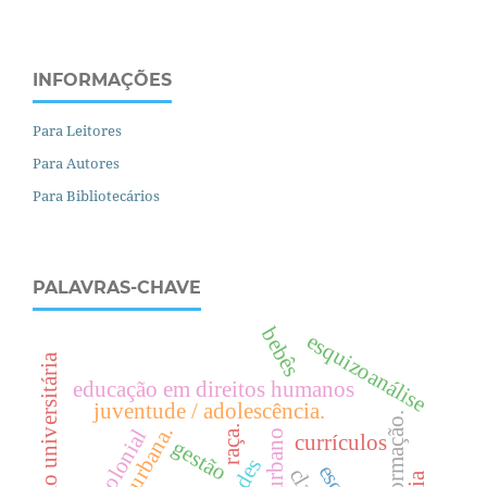
INFORMAÇÕES
Para Leitores
Para Autores
Para Bibliotecários
PALAVRAS-CHAVE
bebês
esquizoanálise
educação universitária
educação em direitos humanos
juventude / adolescência.
formação.
.
raça.
decolonial
currículos
gestão