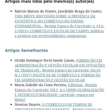
Artigos mais lidos pelo mesmo(s) autor(es)
Márcio Matoso de Pontes, Juscileide Braga de Castro,
UMA BREVE DISCUSSÃO SOBRE A PRESENÇA DA
ESTATÍSTICA NO CURRÍCULO DO ENSINO
FUNDAMENTAL
,
Revista Espaço do Currículo: v. 14 n.
2 (2021): CURRÍCULO E ESCOLAS DO CAMPO: políticas
e práticas em territorialidades camponesas
Artigos Semelhantes
Ornila Domingos Verol Sande Liasse,
FORMAÇÃO EM
ADMINISTRAÇÃO E GESTÃO ESCOLAR EM SITUAÇÕES
DE TRABALHO
,
Revista Espaço do Currículo: Vol.10,
N.1 (2017) POLÍTICAS DE CURRÍCULO E FORMAÇÃO
EM ADMINISTRAÇÃO E GESTÃO ESCOLAR
Maria Zuleide da Costa Pereira,
Editorial
,
Revista
Espaço do Currículo: Vol.1, n.1 (2008) GLOBALIZAÇÃO
E INTERCULTURALIDADE: currículo, espaço em
litígio?
Newton Duarte,
O CURRÍCULO EM TEMPOS DE
OBSCURANTISMO BELIGERANTE
,
Revista Espaço do