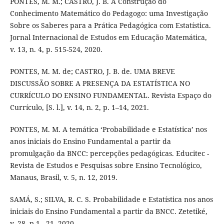
PONTES, M. M.; CASTRO, J. B. A Construção do
Conhecimento Matemático do Pedagogo: uma Investigação
Sobre os Saberes para a Prática Pedagógica com Estatística.
Jornal Internacional de Estudos em Educação Matemática,
v. 13, n. 4, p. 515-524, 2020.
PONTES, M. M. de; CASTRO, J. B. de. UMA BREVE
DISCUSSÃO SOBRE A PRESENÇA DA ESTATÍSTICA NO
CURRÍCULO DO ENSINO FUNDAMENTAL. Revista Espaço do
Currículo, [S. l.], v. 14, n. 2, p. 1–14, 2021.
PONTES, M. M. A temática ‘Probabilidade e Estatística’ nos
anos iniciais do Ensino Fundamental a partir da
promulgação da BNCC: percepções pedagógicas. Educitec -
Revista de Estudos e Pesquisas sobre Ensino Tecnológico,
Manaus, Brasil, v. 5, n. 12, 2019.
SAMÁ, S.; SILVA, R. C. S. Probabilidade e Estatística nos anos
iniciais do Ensino Fundamental a partir da BNCC. Zetetiké,
v. 28, p.1 - 21, 2020.