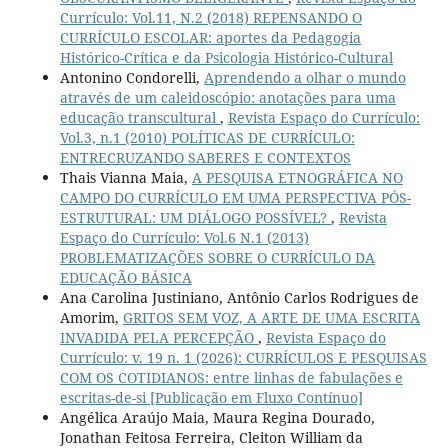
Currículo: Vol.11, N.2 (2018) REPENSANDO O
CURRÍCULO ESCOLAR: aportes da Pedagogia
Histórico-Crítica e da Psicologia Histórico-Cultural
Antonino Condorelli,
Aprendendo a olhar o mundo
através de um caleidoscópio: anotações para uma
educação transcultural
,
Revista Espaço do Currículo:
Vol.3, n.1 (2010) POLÍTICAS DE CURRÍCULO:
ENTRECRUZANDO SABERES E CONTEXTOS
Thais Vianna Maia,
A PESQUISA ETNOGRÁFICA NO
CAMPO DO CURRÍCULO EM UMA PERSPECTIVA PÓS-
ESTRUTURAL: UM DIÁLOGO POSSÍVEL?
,
Revista
Espaço do Currículo: Vol.6 N.1 (2013)
PROBLEMATIZAÇÕES SOBRE O CURRÍCULO DA
EDUCAÇÃO BÁSICA
Ana Carolina Justiniano, Antônio Carlos Rodrigues de
Amorim,
GRITOS SEM VOZ, A ARTE DE UMA ESCRITA
INVADIDA PELA PERCEPÇÃO
,
Revista Espaço do
Currículo: v. 19 n. 1 (2026): CURRÍCULOS E PESQUISAS
COM OS COTIDIANOS: entre linhas de fabulações e
escritas-de-si [Publicação em Fluxo Contínuo]
Angélica Araújo Maia, Maura Regina Dourado,
Jonathan Feitosa Ferreira, Cleiton William da