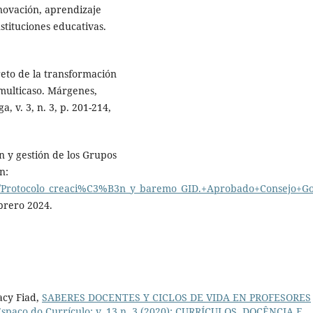
ovación, aprendizaje
stituciones educativas.
reto de la transformación
 multicaso. Márgenes,
 v. 3, n. 3, p. 201-214,
 y gestión de los Grupos
n:
/Protocolo_creaci%C3%B3n_y_baremo_GID.+Aprobado+Consejo+Gob
ebrero 2024.
acy Fiad,
SABERES DOCENTES Y CICLOS DE VIDA EN PROFESORES
Espaço do Currículo: v. 13 n. 3 (2020): CURRÍCULOS, DOCÊNCIA E