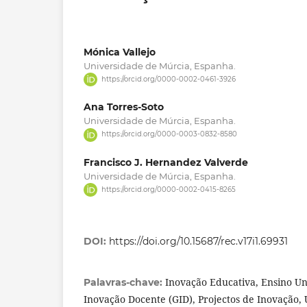
Mónica Vallejo
Universidade de Múrcia, Espanha.
https://orcid.org/0000-0002-0461-3926
Ana Torres-Soto
Universidade de Múrcia, Espanha.
https://orcid.org/0000-0003-0832-8580
Francisco J. Hernandez Valverde
Universidade de Múrcia, Espanha.
https://orcid.org/0000-0002-0415-8265
DOI:
https://doi.org/10.15687/rec.v17i1.69931
Inovação Educativa, Ensino Un
Palavras-chave:
Inovação Docente (GID), Projectos de Inovação,