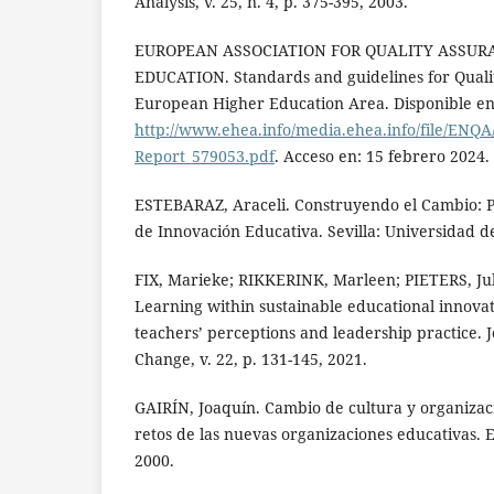
Analysis, v. 25, n. 4, p. 375-395, 2003.
EUROPEAN ASSOCIATION FOR QUALITY ASSUR
EDUCATION. Standards and guidelines for Quali
European Higher Education Area. Disponible en
http://www.ehea.info/media.ehea.info/file/ENQ
Report_579053.pdf
. Acceso en: 15 febrero 2024.
ESTEBARAZ, Araceli. Construyendo el Cambio: P
de Innovación Educativa. Sevilla: Universidad de
FIX, Marieke; RIKKERINK, Marleen; PIETERS, Ju
Learning within sustainable educational innovat
teachers’ perceptions and leadership practice. 
Change, v. 22, p. 131-145, 2021.
GAIRÍN, Joaquín. Cambio de cultura y organiza
retos de las nuevas organizaciones educativas. Ed
2000.