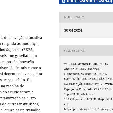
PDF (ESPAÑOL (ESPAÑA))
PUBLICADO
30-04-2024
ais de inovação educativa
 resposta às mudanças
ino Superior (EEES).
COMO CITAR
iáveis que gravitam em
s grupos de inovação
VALLEJO, Mónica; TORRES-SOTO,
iversidade, tais como: os
Ana; VALVERDE, Francisco J.
al docente e investigador
Hernandez. AS UNIVERSIDADES
COMO MOTORES DA EXCELÊNCIA E
. Para o efeito, foi
DA INOVAÇÃO EDUCATIVAS.
Revist
 na recolha de
Espaço do Currículo
,
[S. l.]
, v. 17, n.
os do estudo foram a
1, p. e69931, 2024. DOI:
ontabilização de 1.325
10.15687/rec.v17i1.69931. Disponível
 de outras instituições).
em:
https://periodicos.ufpb.br/index.php/
a leitura deste trabalho,