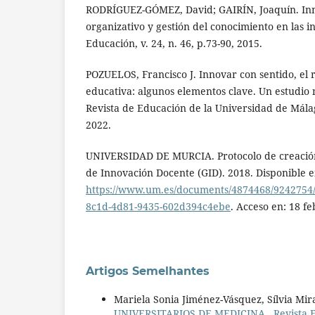
RODRÍGUEZ-GÓMEZ, David; GAIRÍN, Joaquín. Inn
organizativo y gestión del conocimiento en las in
Educación, v. 24, n. 46, p.73-90, 2015.
POZUELOS, Francisco J. Innovar con sentido, el 
educativa: algunos elementos clave. Un estudio
Revista de Educación de la Universidad de Málaga,
2022.
UNIVERSIDAD DE MURCIA. Protocolo de creación
de Innovación Docente (GID). 2018. Disponible e
https://www.um.es/documents/4874468/9242754
8c1d-4d81-9435-602d394c4ebe
. Acceso en: 18 f
Artigos Semelhantes
Mariela Sonia Jiménez-Vásquez, Sílvia Mir
UNIVERSITARIOS DE MEDICINA
,
Revista 