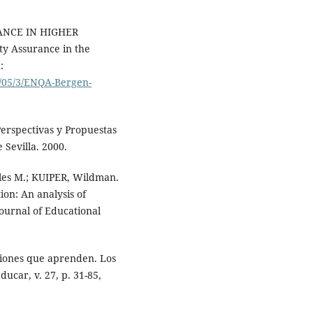
ANCE IN HIGHER
ty Assurance in the
:
A/05/3/ENQA-Bergen-
erspectivas y Propuestas
 Sevilla. 2000.
les M.; KUIPER, Wildman.
ion: An analysis of
Journal of Educational
ciones que aprenden. Los
ucar, v. 27, p. 31-85,