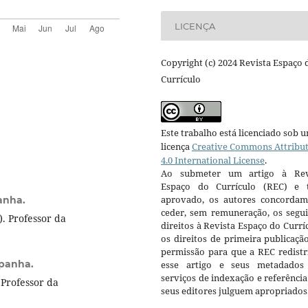
LICENÇA
Copyright (c) 2024 Revista Espaço 
Currículo
Este trabalho está licenciado sob 
licença
Creative Commons Attribu
4.0 International License
.
Ao submeter um artigo à Rev
Espaço do Currículo (REC) e t
aprovado, os autores concorda
anha.
ceder, sem remuneração, os segui
. Professor da
direitos à Revista Espaço do Currí
os direitos de primeira publicaçã
permissão para que a REC redistr
spanha.
esse artigo e seus metadados
serviços de indexação e referênci
Professor da
seus editores julguem apropriados