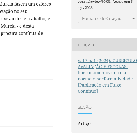
ec/article/view/69931. Acesso em: 6
 Murcia fazem um esforço
ago. 2026.
ovação no seu
visão deste trabalho, é
Fomatos de Citação
 Murcia - e desta
 procura contínua de
EDIÇÃO
v. 17 n. 1 (2024): CURRICULO
AVALIAÇÃO E ESCOLAS:
tensionamentos entre a
norma e performatividade
[Publicação em Fluxo
Contínuo]
SEÇÃO
Artigos