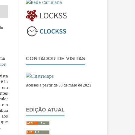
do
uma
CONTADOR DE VISITAS
tion
ista
ê-lo
Acessos a partir de 30 de maio de 2021
m em
ntes
culo:
o e a
EDIÇÃO ATUAL
ibua
 aos
a que
.