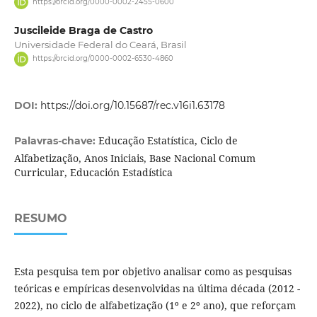
https://orcid.org/0000-0002-2455-0600
Juscileide Braga de Castro
Universidade Federal do Ceará, Brasil
https://orcid.org/0000-0002-6530-4860
DOI:
https://doi.org/10.15687/rec.v16i1.63178
Educação Estatística, Ciclo de
Palavras-chave:
Alfabetização, Anos Iniciais, Base Nacional Comum
Curricular, Educación Estadística
RESUMO
Esta pesquisa tem por objetivo analisar como as pesquisas
teóricas e empíricas desenvolvidas na última década (2012 -
2022), no ciclo de alfabetização (1º e 2º ano), que reforçam