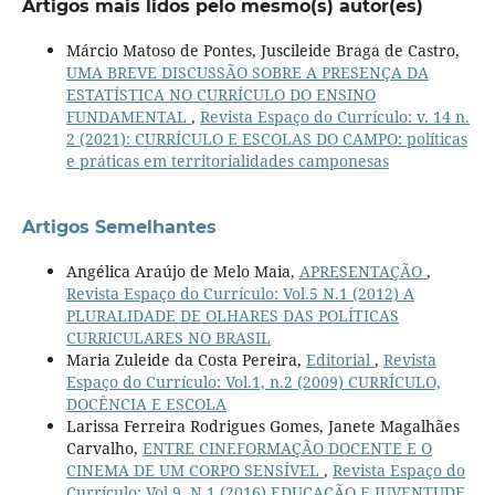
Artigos mais lidos pelo mesmo(s) autor(es)
Márcio Matoso de Pontes, Juscileide Braga de Castro,
UMA BREVE DISCUSSÃO SOBRE A PRESENÇA DA
ESTATÍSTICA NO CURRÍCULO DO ENSINO
FUNDAMENTAL
,
Revista Espaço do Currículo: v. 14 n.
2 (2021): CURRÍCULO E ESCOLAS DO CAMPO: políticas
e práticas em territorialidades camponesas
Artigos Semelhantes
Angélica Araújo de Melo Maia,
APRESENTAÇÃO
,
Revista Espaço do Currículo: Vol.5 N.1 (2012) A
PLURALIDADE DE OLHARES DAS POLÍTICAS
CURRICULARES NO BRASIL
Maria Zuleide da Costa Pereira,
Editorial
,
Revista
Espaço do Currículo: Vol.1, n.2 (2009) CURRÍCULO,
DOCÊNCIA E ESCOLA
Larissa Ferreira Rodrigues Gomes, Janete Magalhães
Carvalho,
ENTRE CINEFORMAÇÃO DOCENTE E O
CINEMA DE UM CORPO SENSÍVEL
,
Revista Espaço do
Currículo: Vol.9, N.1 (2016) EDUCAÇÃO E JUVENTUDE