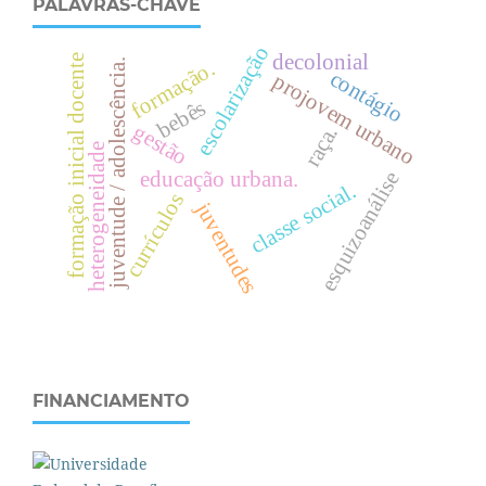
PALAVRAS-CHAVE
escolarização
decolonial
formação inicial docente
formação.
juventude / adolescência.
contágio
projovem urbano
bebês
gestão
raça.
heterogeneidade
educação urbana.
esquizoanálise
.
currículos
juventudes
c
l
a
s
s
e
s
o
c
i
a
l
FINANCIAMENTO