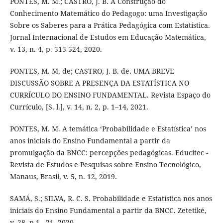
PONTES, M. M.; CASTRO, J. B. A Construção do
Conhecimento Matemático do Pedagogo: uma Investigação
Sobre os Saberes para a Prática Pedagógica com Estatística.
Jornal Internacional de Estudos em Educação Matemática,
v. 13, n. 4, p. 515-524, 2020.
PONTES, M. M. de; CASTRO, J. B. de. UMA BREVE
DISCUSSÃO SOBRE A PRESENÇA DA ESTATÍSTICA NO
CURRÍCULO DO ENSINO FUNDAMENTAL. Revista Espaço do
Currículo, [S. l.], v. 14, n. 2, p. 1–14, 2021.
PONTES, M. M. A temática ‘Probabilidade e Estatística’ nos
anos iniciais do Ensino Fundamental a partir da
promulgação da BNCC: percepções pedagógicas. Educitec -
Revista de Estudos e Pesquisas sobre Ensino Tecnológico,
Manaus, Brasil, v. 5, n. 12, 2019.
SAMÁ, S.; SILVA, R. C. S. Probabilidade e Estatística nos anos
iniciais do Ensino Fundamental a partir da BNCC. Zetetiké,
v. 28, p.1 - 21, 2020.