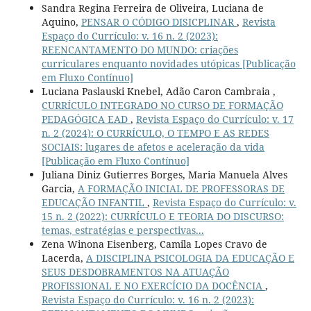
Sandra Regina Ferreira de Oliveira, Luciana de
Aquino,
PENSAR O CÓDIGO DISICPLINAR
,
Revista
Espaço do Currículo: v. 16 n. 2 (2023):
REENCANTAMENTO DO MUNDO: criações
curriculares enquanto novidades utópicas [Publicação
em Fluxo Contínuo]
Luciana Paslauski Knebel, Adão Caron Cambraia ,
CURRÍCULO INTEGRADO NO CURSO DE FORMAÇÃO
PEDAGÓGICA EAD
,
Revista Espaço do Currículo: v. 17
n. 2 (2024): O CURRÍCULO, O TEMPO E AS REDES
SOCIAIS: lugares de afetos e aceleração da vida
[Publicação em Fluxo Contínuo]
Juliana Diniz Gutierres Borges, Maria Manuela Alves
Garcia,
A FORMAÇÃO INICIAL DE PROFESSORAS DE
EDUCAÇÃO INFANTIL
,
Revista Espaço do Currículo: v.
15 n. 2 (2022): CURRÍCULO E TEORIA DO DISCURSO:
temas, estratégias e perspectivas...
Zena Winona Eisenberg, Camila Lopes Cravo de
Lacerda,
A DISCIPLINA PSICOLOGIA DA EDUCAÇÃO E
SEUS DESDOBRAMENTOS NA ATUAÇÃO
PROFISSIONAL E NO EXERCÍCIO DA DOCÊNCIA
,
Revista Espaço do Currículo: v. 16 n. 2 (2023):