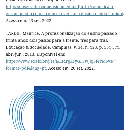
https://observatoriodoensinomedio.ufpr.br/como-fica-o-
ensino-medio-com-a-reforma-vem-ai-o-ensino-medio-liquido/
.
Acesso em: 23 set. 2022.
TARDIF, Maurice. A profissionalização do ensino passado
trinta anos: dois passos para a frente, três para trás.
Educação & Sociedade, Campinas, v. 34, n. 123, p. 551-571,
abr.-jun., 2013. Disponível em:
https://www.scielo.br/j/es/a/LtdrgZFyGFFwJjqSf4vM6vs/?
format=pdf&lang=pt
. Acesso em: 20 set. 2022.