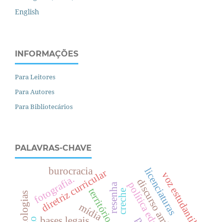
English
INFORMAÇÕES
Para Leitores
Para Autores
Para Bibliotecários
PALAVRAS-CHAVE
burocracia
licenciaturas
diretriz curricular
voz estudantil
fotografia.
discurso ambiental
política educativa
resenha
território
creche
tecnologias
mídia
bases legais