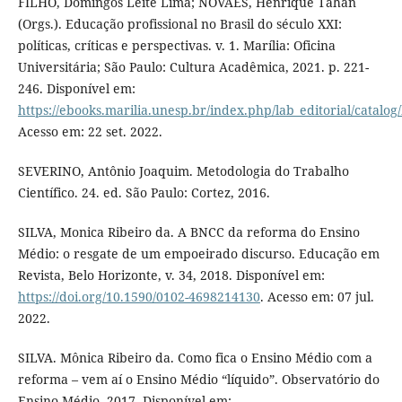
FILHO, Domingos Leite Lima; NOVAES, Henrique Tahan
(Orgs.). Educação profissional no Brasil do século XXI:
políticas, críticas e perspectivas. v. 1. Marília: Oficina
Universitária; São Paulo: Cultura Acadêmica, 2021. p. 221-
246. Disponível em:
https://ebooks.marilia.unesp.br/index.php/lab_editorial/catalog
Acesso em: 22 set. 2022.
SEVERINO, Antônio Joaquim. Metodologia do Trabalho
Científico. 24. ed. São Paulo: Cortez, 2016.
SILVA, Monica Ribeiro da. A BNCC da reforma do Ensino
Médio: o resgate de um empoeirado discurso. Educação em
Revista, Belo Horizonte, v. 34, 2018. Disponível em:
https://doi.org/10.1590/0102-4698214130
. Acesso em: 07 jul.
2022.
SILVA. Mônica Ribeiro da. Como fica o Ensino Médio com a
reforma – vem aí o Ensino Médio “líquido”. Observatório do
Ensino Médio. 2017. Disponível em: