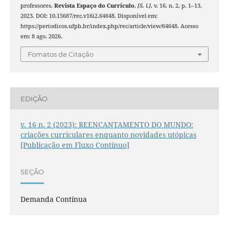
professores.
Revista Espaço do Currículo
,
[S. l.]
, v. 16, n. 2, p. 1–13,
2023. DOI: 10.15687/rec.v16i2.64648. Disponível em:
https://periodicos.ufpb.br/index.php/rec/article/view/64648. Acesso
em: 8 ago. 2026.
Fomatos de Citação
EDIÇÃO
v. 16 n. 2 (2023): REENCANTAMENTO DO MUNDO:
criações curriculares enquanto novidades utópicas
[Publicação em Fluxo Contínuo]
SEÇÃO
Demanda Contínua