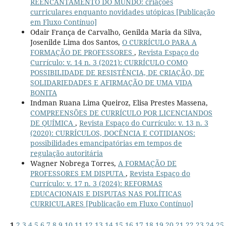
REENCANTAMENTO DO MUNDO: criações
curriculares enquanto novidades utópicas [Publicação
em Fluxo Contínuo]
Odair França de Carvalho, Genilda Maria da Silva,
Josenilde Lima dos Santos,
O CURRÍCULO PARA A
FORMAÇÃO DE PROFESSORES
,
Revista Espaço do
Currículo: v. 14 n. 3 (2021): CURRÍCULO COMO
POSSIBILIDADE DE RESISTÊNCIA, DE CRIAÇÃO, DE
SOLIDARIEDADES E AFIRMAÇÃO DE UMA VIDA
BONITA
Indman Ruana Lima Queiroz, Elisa Prestes Massena,
COMPREENSÕES DE CURRÍCULO POR LICENCIANDOS
DE QUÍMICA
,
Revista Espaço do Currículo: v. 13 n. 3
(2020): CURRÍCULOS, DOCÊNCIA E COTIDIANOS:
possibilidades emancipatórias em tempos de
regulação autoritária
Wagner Nobrega Torres,
A FORMAÇÃO DE
PROFESSORES EM DISPUTA
,
Revista Espaço do
Currículo: v. 17 n. 3 (2024): REFORMAS
EDUCACIONAIS E DISPUTAS NAS POLÍTICAS
CURRICULARES [Publicação em Fluxo Contínuo]
1
2
3
4
5
6
7
8
9
10
11
12
13
14
15
16
17
18
19
20
21
22
23
24
25