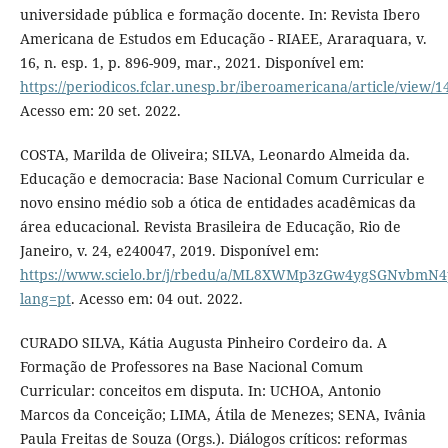
universidade pública e formação docente. In: Revista Ibero
Americana de Estudos em Educação - RIAEE, Araraquara, v.
16, n. esp. 1, p. 896-909, mar., 2021. Disponível em:
https://periodicos.fclar.unesp.br/iberoamericana/article/view/
Acesso em: 20 set. 2022.
COSTA, Marilda de Oliveira; SILVA, Leonardo Almeida da.
Educação e democracia: Base Nacional Comum Curricular e
novo ensino médio sob a ótica de entidades acadêmicas da
área educacional. Revista Brasileira de Educação, Rio de
Janeiro, v. 24, e240047, 2019. Disponível em:
https://www.scielo.br/j/rbedu/a/ML8XWMp3zGw4ygSGNvbmN4
lang=pt
. Acesso em: 04 out. 2022.
CURADO SILVA, Kátia Augusta Pinheiro Cordeiro da. A
Formação de Professores na Base Nacional Comum
Curricular: conceitos em disputa. In: UCHOA, Antonio
Marcos da Conceição; LIMA, Átila de Menezes; SENA, Ivânia
Paula Freitas de Souza (Orgs.). Diálogos críticos: reformas