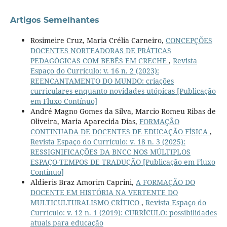
Artigos Semelhantes
Rosimeire Cruz, Maria Crélia Carneiro,
CONCEPÇÕES
DOCENTES NORTEADORAS DE PRÁTICAS
PEDAGÓGICAS COM BEBÊS EM CRECHE
,
Revista
Espaço do Currículo: v. 16 n. 2 (2023):
REENCANTAMENTO DO MUNDO: criações
curriculares enquanto novidades utópicas [Publicação
em Fluxo Contínuo]
André Magno Gomes da Silva, Marcio Romeu Ribas de
Oliveira, Maria Aparecida Dias,
FORMAÇÃO
CONTINUADA DE DOCENTES DE EDUCAÇÃO FÍSICA
,
Revista Espaço do Currículo: v. 18 n. 3 (2025):
RESSIGNIFICAÇÕES DA BNCC NOS MÚLTIPLOS
ESPAÇO-TEMPOS DE TRADUÇÃO [Publicação em Fluxo
Contínuo]
Aldieris Braz Amorim Caprini,
A FORMAÇÃO DO
DOCENTE EM HISTÓRIA NA VERTENTE DO
MULTICULTURALISMO CRÍTICO
,
Revista Espaço do
Currículo: v. 12 n. 1 (2019): CURRÍCULO: possibilidades
atuais para educação