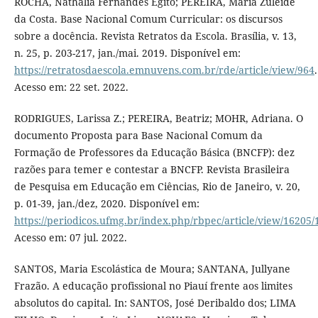
ROCHA, Nathália Fernandes Egito; PEREIRA, Maria Zuleide
da Costa. Base Nacional Comum Curricular: os discursos
sobre a docência. Revista Retratos da Escola. Brasília, v. 13,
n. 25, p. 203-217, jan./mai. 2019. Disponível em:
https://retratosdaescola.emnuvens.com.br/rde/article/view/964
.
Acesso em: 22 set. 2022.
RODRIGUES, Larissa Z.; PEREIRA, Beatriz; MOHR, Adriana. O
documento Proposta para Base Nacional Comum da
Formação de Professores da Educação Básica (BNCFP): dez
razões para temer e contestar a BNCFP. Revista Brasileira
de Pesquisa em Educação em Ciências, Rio de Janeiro, v. 20,
p. 01-39, jan./dez, 2020. Disponível em:
https://periodicos.ufmg.br/index.php/rbpec/article/view/16205
Acesso em: 07 jul. 2022.
SANTOS, Maria Escolástica de Moura; SANTANA, Jullyane
Frazão. A educação profissional no Piauí frente aos limites
absolutos do capital. In: SANTOS, José Deribaldo dos; LIMA