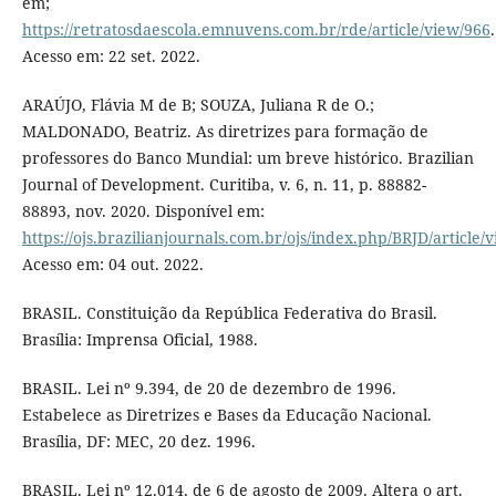
em;
https://retratosdaescola.emnuvens.com.br/rde/article/view/966
.
Acesso em: 22 set. 2022.
ARAÚJO, Flávia M de B; SOUZA, Juliana R de O.;
MALDONADO, Beatriz. As diretrizes para formação de
professores do Banco Mundial: um breve histórico. Brazilian
Journal of Development. Curitiba, v. 6, n. 11, p. 88882-
88893, nov. 2020. Disponível em:
https://ojs.brazilianjournals.com.br/ojs/index.php/BRJD/article/
Acesso em: 04 out. 2022.
BRASIL. Constituição da República Federativa do Brasil.
Brasília: Imprensa Oficial, 1988.
BRASIL. Lei nº 9.394, de 20 de dezembro de 1996.
Estabelece as Diretrizes e Bases da Educação Nacional.
Brasília, DF: MEC, 20 dez. 1996.
BRASIL. Lei nº 12.014, de 6 de agosto de 2009. Altera o art.