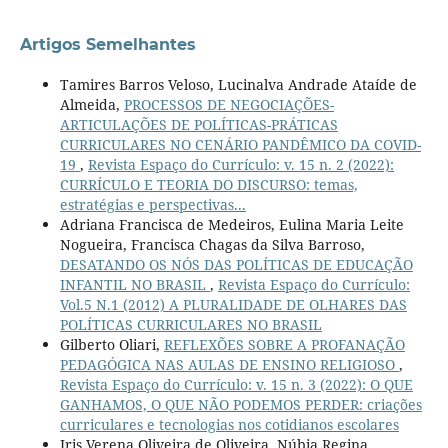
Artigos Semelhantes
Tamires Barros Veloso, Lucinalva Andrade Ataíde de
Almeida,
PROCESSOS DE NEGOCIAÇÕES-
ARTICULAÇÕES DE POLÍTICAS-PRÁTICAS
CURRICULARES NO CENÁRIO PANDÊMICO DA COVID-
19
,
Revista Espaço do Currículo: v. 15 n. 2 (2022):
CURRÍCULO E TEORIA DO DISCURSO: temas,
estratégias e perspectivas...
Adriana Francisca de Medeiros, Eulina Maria Leite
Nogueira, Francisca Chagas da Silva Barroso,
DESATANDO OS NÓS DAS POLÍTICAS DE EDUCAÇÃO
INFANTIL NO BRASIL
,
Revista Espaço do Currículo:
Vol.5 N.1 (2012) A PLURALIDADE DE OLHARES DAS
POLÍTICAS CURRICULARES NO BRASIL
Gilberto Oliari,
REFLEXÕES SOBRE A PROFANAÇÃO
PEDAGÓGICA NAS AULAS DE ENSINO RELIGIOSO
,
Revista Espaço do Currículo: v. 15 n. 3 (2022): O QUE
GANHAMOS, O QUE NÃO PODEMOS PERDER: criações
curriculares e tecnologias nos cotidianos escolares
Iris Verena Oliveira de Oliveira, Núbia Regina