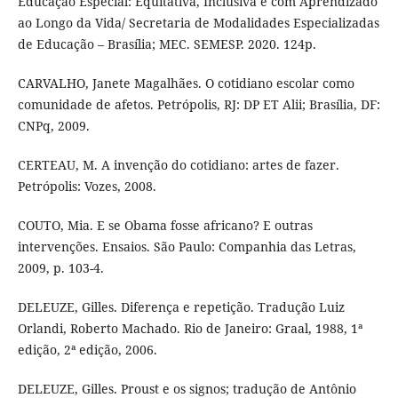
Educação Especial: Equitativa, Inclusiva e com Aprendizado
ao Longo da Vida/ Secretaria de Modalidades Especializadas
de Educação – Brasília; MEC. SEMESP. 2020. 124p.
CARVALHO, Janete Magalhães. O cotidiano escolar como
comunidade de afetos. Petrópolis, RJ: DP ET Alii; Brasília, DF:
CNPq, 2009.
CERTEAU, M. A invenção do cotidiano: artes de fazer.
Petrópolis: Vozes, 2008.
COUTO, Mia. E se Obama fosse africano? E outras
intervenções. Ensaios. São Paulo: Companhia das Letras,
2009, p. 103-4.
DELEUZE, Gilles. Diferença e repetição. Tradução Luiz
Orlandi, Roberto Machado. Rio de Janeiro: Graal, 1988, 1ª
edição, 2ª edição, 2006.
DELEUZE, Gilles. Proust e os signos; tradução de Antônio