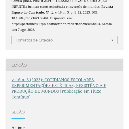
Camila Junca. PRÁTICASPOLÍTICASINCLUSIVAS NA EDUCAÇÃO
INFANTIL: brincar como resistência e invenção de mundos.
Revista
Espaço do Currículo
,
[S. l.]
, v. 16, n. 3, p. 1–12, 2023. DOI:
10.15687/rec.v16i3.68464. Disponível em:
https://periodicos.ufpb.br/index.php/rec/article/view/68464. Acesso
em: 7 ago. 2026.
Fomatos de Citação
EDIÇÃO
v. 16 n. 3 (2023): COTIDIANOS ESCOLARES,
EXPERIMENTAÇÕES ESTÉTICAS, RESISTÊNCIA E
PRODUÇÃO DE MUNDOS [Publicação em Fluxo
Contínuo]
SEÇÃO
Artigos