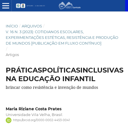
INÍCIO
/
ARQUIVOS
/
V. 16 N. 3 (2023): COTIDIANOS ESCOLARES,
EXPERIMENTAÇÕES ESTÉTICAS, RESISTÊNCIA E PRODUÇÃO
DE MUNDOS [PUBLICAÇÃO EM FLUXO CONTÍNUO]
/
Artigos
PRÁTICASPOLÍTICASINCLUSIVAS
NA EDUCAÇÃO INFANTIL
brincar como resistência e invenção de mundos
Maria Riziane Costa Prates
Universidade Vila Velha, Brasil.
https://orcid.org/0000-0002-4453-0041