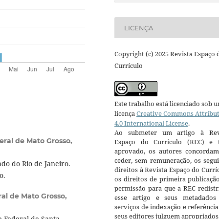
LICENÇA
Copyright (c) 2025 Revista Espaço 
Currículo
Este trabalho está licenciado sob 
licença
Creative Commons Attribu
4.0 International License
.
Ao submeter um artigo à Rev
eral de Mato Grosso,
Espaço do Currículo (REC) e t
aprovado, os autores concorda
ceder, sem remuneração, os segui
do do Rio de Janeiro.
direitos à Revista Espaço do Currí
o.
os direitos de primeira publicaçã
permissão para que a REC redistr
al de Mato Grosso,
esse artigo e seus metadados
serviços de indexação e referênci
seus editores julguem apropriados
e Federal de Santa