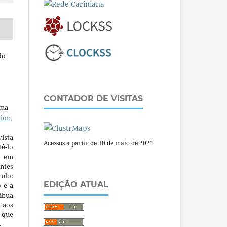
do
CONTADOR DE VISITAS
uma
tion
ista
Acessos a partir de 30 de maio de 2021
ê-lo
m em
ntes
culo:
EDIÇÃO ATUAL
o e a
ibua
 aos
a que
.