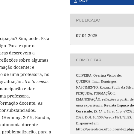
PDF
PUBLICADO
07-04-2025
cipação? Sim, pode. Esta
igo. Para expor o
toras descrevem a
reflexões sobre algumas
COMO CITAR
rmação docente; e
o de uma professora, no
OLIVEIRA, Ozerina Victor de;
-graduação
stricto sensu
.
QUEIROZ, Imar Domingos;
NASCIMENTO, Rosana Paula da Silva
emancipação e dar
PESQUISA, FORMAÇÃO E
uma professora,
EMANCIPAÇÃO: reflexões a partir de
formação docente. As
uma experiência.
Revista Espaço d
 consubstanciados,
Currículo
,
[S. l.]
, v. 18, n. 1, p. e72325
 (Henning, 2019; Bondía,
2025. DOI: 10.15687/rec.v18i1.72325.
Disponível em:
 autonomia docente
https://periodicos.ufpb.br/index.php/
a problematização, para a