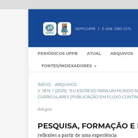
PERIÓDICOS UFPB
ATUAL
ARQUIVOS
FONTES/INDEXADORES
INÍCIO
/
ARQUIVOS
/
V. 18 N. 1 (2025): "EU ESCREVO PARA UM MUND
CURRICULARES [PUBLICAÇÃO EM FLUXO CONTÍ
/
Artigos
PESQUISA, FORMAÇÃO E
reflexões a partir de uma experiência