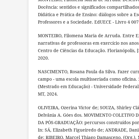
Docência: sentidos e significados compartilhado
Didática e Prática de Ensino: diálogos sobre a E
Professores e a Sociedade. EdUECE - Livro 4 007
MONTEIRO, Filomena Maria de Arruda. Entre Ex
narrativas de professoras em exercício nos anos i
Centro de Ciências da Educação. Florianópolis, [S.l
2020.
NASCIMENTO, Rosana Paula da Silva. Fazer curr
campo - uma escola multisseriada como oficina. 
(Mestrado em Educação) - Universidade Federal
MT, 2024.
OLIVEIRA, Ozerina Victor de; SOUZA, Shirley Cl
Delvânia A. Góes dos. MOVIMENTO COLETIVO
DA PÓS-GRADUAÇÃO: percursos construídos por
In: SÁ, Elizabeth Figueiredo de; ANDRADE, Danie
de; RIBEIRO, Marcel Thiago Damasceno. (Org.).