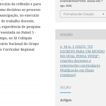
ec/article/view/72325. Acesso em: 7
ercício da reflexão e para
ago. 2026.
como decisivas ao processo
Fomatos de Citação
mancipação, no exercício
, do trabalho docente,
A experiência de pesquisa
resentada no Painel 5 -
EDIÇÃO
mpo, no XI Colóquio
minário Nacional do Grupo
v. 18 n. 1 (2025): "EU
io Curricular Regional
ESCREVO PARA UM MUNDO
NO QUAL POSSA VIVER":
criações docentes e
reinvenções curriculares
[Publicação em Fluxo
Contínuo]
SEÇÃO
Artigos