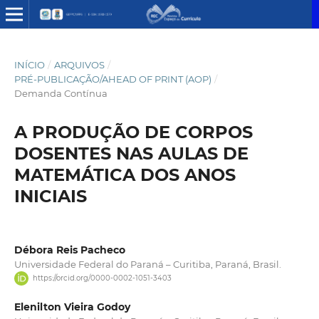
INÍCIO
/
ARQUIVOS
/
PRÉ-PUBLICAÇÃO/AHEAD OF PRINT (AOP)
/
Demanda Contínua
A PRODUÇÃO DE CORPOS
DOSENTES NAS AULAS DE
MATEMÁTICA DOS ANOS
INICIAIS
Débora Reis Pacheco
Universidade Federal do Paraná – Curitiba, Paraná, Brasil.
https://orcid.org/0000-0002-1051-3403
Elenilton Vieira Godoy