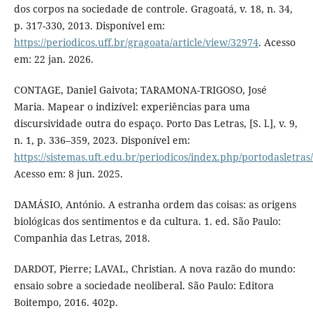
dos corpos na sociedade de controle. Gragoatá, v. 18, n. 34,
p. 317-330, 2013. Disponível em:
https://periodicos.uff.br/gragoata/article/view/32974
. Acesso
em: 22 jan. 2026.
CONTAGE, Daniel Gaivota; TARAMONA-TRIGOSO, José
Maria. Mapear o indizível: experiências para uma
discursividade outra do espaço. Porto Das Letras, [S. l.], v. 9,
n. 1, p. 336–359, 2023. Disponível em:
https://sistemas.uft.edu.br/periodicos/index.php/portodasletras
Acesso em: 8 jun. 2025.
DAMÁSIO, António. A estranha ordem das coisas: as origens
biológicas dos sentimentos e da cultura. 1. ed. São Paulo:
Companhia das Letras, 2018.
DARDOT, Pierre; LAVAL, Christian. A nova razão do mundo:
ensaio sobre a sociedade neoliberal. São Paulo: Editora
Boitempo, 2016. 402p.