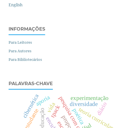
English
INFORMAÇÕES
Para Leitores
Para Autores
Para Bibliotecários
PALAVRAS-CHAVE
cibernética
aporia
experimentação
pesquisa com os cotidianos
diversidade
diário
vida
tpack
teoria curricular
poética
estudante
ffsd