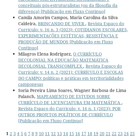
conceituais pós-estruturalistas (ou da filosofia da
diferença) [Publicação em Fluxo Contínuo]
Camila Amorim Campos, Maria Carolina da Silva
Caldeira,
BRINCANDO DE VIVER
,
Revista Espaço do
Currículo: v. 16 n. 3 (2023): COTIDIANOS ESCOLARES,
EXPERIMENTAÇÕES ESTÉTICAS, RESISTÊNCIA E
PRODUÇÃO DE MUNDOS [Publicação em Fluxo
Contínuo]
Milagros Elena Rodriguez,
O CURRÍCULO
DECOLONIAL NA EDUCAÇÃO MATEMÁTICA
DECOLONIAL TRANSCOMPLEX
,
Revista Espaço do
Currículo: v. 14 n. 2 (2021): CURRÍCULO E ESCOLAS
DO CAMPO: políticas e práticas em territorialidades
camponesas
Soria Pereira Lima Soares, Wagner Barbosa de Lima
Palanch,
MAPEAMENTO DE ESTUDOS SOBRE
CURRÍCULO DE LICENCIATURA EM MATEMÁTICA
,
Revista Espaço do Currículo: v. 16 n. 1 (2023): POR
OUTROS PROJETOS POLÍTICOS DE CURRÍCULO
[Publicação em Fluxo Contínuo]
1
2
3
4
5
6
7
8
9
10
11
12
13
14
15
16
17
18
19
20
21
22
23
24
25