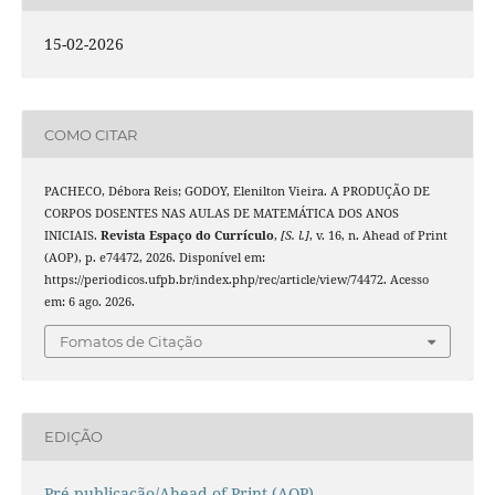
15-02-2026
COMO CITAR
PACHECO, Débora Reis; GODOY, Elenilton Vieira. A PRODUÇÃO DE
CORPOS DOSENTES NAS AULAS DE MATEMÁTICA DOS ANOS
INICIAIS.
Revista Espaço do Currículo
,
[S. l.]
, v. 16, n. Ahead of Print
(AOP), p. e74472, 2026. Disponível em:
https://periodicos.ufpb.br/index.php/rec/article/view/74472. Acesso
em: 6 ago. 2026.
Fomatos de Citação
EDIÇÃO
Pré-publicação/Ahead of Print (AOP)