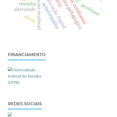
pesquisa em educação
proposta pedagógica
enculturação digital
escrita
resenha
actuvirtuality
professor
alteridade
aluno.
FINANCIAMENTO
REDES SOCIAIS