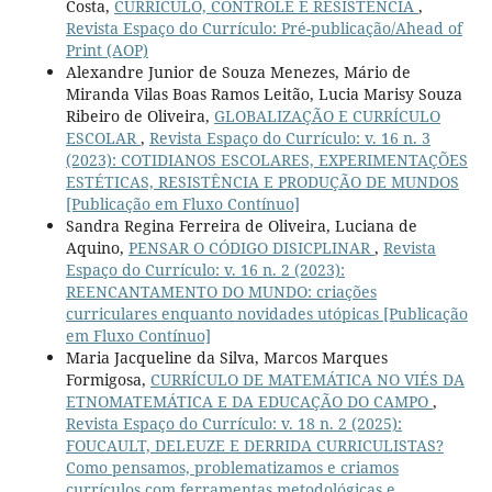
Costa,
CURRÍCULO, CONTROLE E RESISTÊNCIA
,
Revista Espaço do Currículo: Pré-publicação/Ahead of
Print (AOP)
Alexandre Junior de Souza Menezes, Mário de
Miranda Vilas Boas Ramos Leitão, Lucia Marisy Souza
Ribeiro de Oliveira,
GLOBALIZAÇÃO E CURRÍCULO
ESCOLAR
,
Revista Espaço do Currículo: v. 16 n. 3
(2023): COTIDIANOS ESCOLARES, EXPERIMENTAÇÕES
ESTÉTICAS, RESISTÊNCIA E PRODUÇÃO DE MUNDOS
[Publicação em Fluxo Contínuo]
Sandra Regina Ferreira de Oliveira, Luciana de
Aquino,
PENSAR O CÓDIGO DISICPLINAR
,
Revista
Espaço do Currículo: v. 16 n. 2 (2023):
REENCANTAMENTO DO MUNDO: criações
curriculares enquanto novidades utópicas [Publicação
em Fluxo Contínuo]
Maria Jacqueline da Silva, Marcos Marques
Formigosa,
CURRÍCULO DE MATEMÁTICA NO VIÉS DA
ETNOMATEMÁTICA E DA EDUCAÇÃO DO CAMPO
,
Revista Espaço do Currículo: v. 18 n. 2 (2025):
FOUCAULT, DELEUZE E DERRIDA CURRICULISTAS?
Como pensamos, problematizamos e criamos
currículos com ferramentas metodológicas e