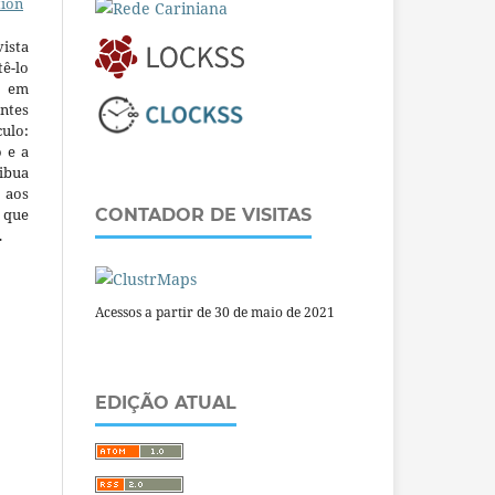
tion
ista
ê-lo
m em
ntes
culo:
o e a
ibua
 aos
a que
CONTADOR DE VISITAS
.
Acessos a partir de 30 de maio de 2021
EDIÇÃO ATUAL