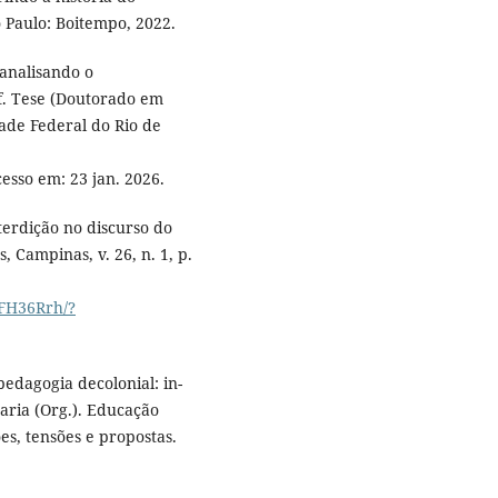
o Paulo: Boitempo, 2022.
 analisando o
f. Tese (Doutorado em
ade Federal do Rio de
cesso em: 23 jan. 2026.
terdição no discurso do
 Campinas, v. 26, n. 1, p.
pFH36Rrh/?
pedagogia decolonial: in-
Maria (Org.). Educação
es, tensões e propostas.