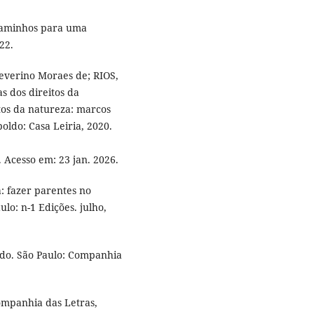
 Caminhos para uma
22.
verino Moraes de; RIOS,
 dos direitos da
itos da natureza: marcos
oldo: Casa Leiria, 2020.
. Acesso em: 23 jan. 2026.
 fazer parentes no
o: n-1 Edições. julho,
ndo. São Paulo: Companhia
ompanhia das Letras,