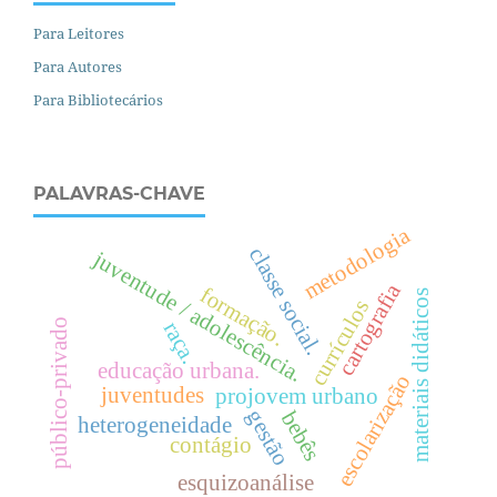
Para Leitores
Para Autores
Para Bibliotecários
PALAVRAS-CHAVE
metodologia
c
l
a
s
s
e
o
c
i
a
l
juventude / adolescência.
cartografia
formação.
materiais didáticos
s
.
currículos
público-privado
raça.
educação urbana.
escolarização
juventudes
projovem urbano
gestão
bebês
heterogeneidade
contágio
esquizoanálise