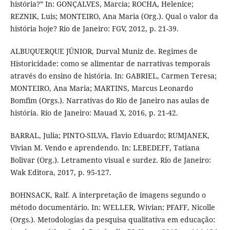
história?” In: GONÇALVES, Marcia; ROCHA, Helenice;
REZNIK, Luis; MONTEIRO, Ana Maria (Org.). Qual o valor da
história hoje? Rio de Janeiro: FGV, 2012, p. 21-39.
ALBUQUERQUE JÚNIOR, Durval Muniz de. Regimes de
Historicidade: como se alimentar de narrativas temporais
através do ensino de história. In: GABRIEL, Carmen Teresa;
MONTEIRO, Ana Maria; MARTINS, Marcus Leonardo
Bomfim (Orgs.). Narrativas do Rio de Janeiro nas aulas de
história. Rio de Janeiro: Mauad X, 2016, p. 21-42.
BARRAL, Julia; PINTO-SILVA, Flavio Eduardo; RUMJANEK,
Vivian M. Vendo e aprendendo. In: LEBEDEFF, Tatiana
Bolivar (Org.). Letramento visual e surdez. Rio de Janeiro:
Wak Editora, 2017, p. 95-127.
BOHNSACK, Ralf. A interpretação de imagens segundo o
método documentário. In: WELLER, Wivian; PFAFF, Nicolle
(Orgs.). Metodologias da pesquisa qualitativa em educação: