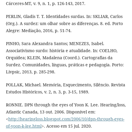
Cárceres-MT, v. 9, n. 1, p. 126-143, 2017.
PERLIN, Gladis T. T. Identidades surdas. In: SKLIAR, Carlos
(Org.). A surdez: um olhar sobre as diferenças. 8. ed. Porto
Alegre: Mediação, 2016, p. 51-74.
PINHO, Sara Alexandra Santos; MENEZES, Isabel.
Associativismo surdo: história e atualidade. In: COELHO,
Orquídea; KLEIN, Madalena (Coord.). Cartografias da
Surdez. Comunidades, línguas, práticas e pedagogia. Porto:
Livpsic, 2013, p. 285-298.
POLLAK, Michael. Memória, Esquecimento, Silêncio. Revista
Estudos Históricos, v. 2, n. 3, p. 3-15, 1989.
RONNIE. DPN through the eyes of Yoon K. Lee. Hearing/loss,
Atlantic Canada, 13 out. 2006. Disponível em:
<
http://hearingloss.blogspot.com/2006/10/dpn-through-eyes-
of-yoon-k-lee.html
>. Acesso em 15 jul. 2020.