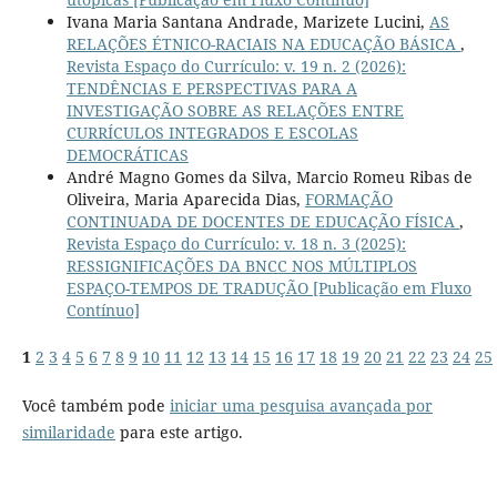
Ivana Maria Santana Andrade, Marizete Lucini,
AS
RELAÇÕES ÉTNICO-RACIAIS NA EDUCAÇÃO BÁSICA
,
Revista Espaço do Currículo: v. 19 n. 2 (2026):
TENDÊNCIAS E PERSPECTIVAS PARA A
INVESTIGAÇÃO SOBRE AS RELAÇÕES ENTRE
CURRÍCULOS INTEGRADOS E ESCOLAS
DEMOCRÁTICAS
André Magno Gomes da Silva, Marcio Romeu Ribas de
Oliveira, Maria Aparecida Dias,
FORMAÇÃO
CONTINUADA DE DOCENTES DE EDUCAÇÃO FÍSICA
,
Revista Espaço do Currículo: v. 18 n. 3 (2025):
RESSIGNIFICAÇÕES DA BNCC NOS MÚLTIPLOS
ESPAÇO-TEMPOS DE TRADUÇÃO [Publicação em Fluxo
Contínuo]
1
2
3
4
5
6
7
8
9
10
11
12
13
14
15
16
17
18
19
20
21
22
23
24
25
Você também pode
iniciar uma pesquisa avançada por
similaridade
para este artigo.