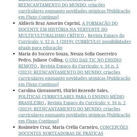
REENCANTAMENTO DO MUNDO: criações
curriculares enquanto novidades utópicas [Publicação
em Fluxo Contínuo]
Aldieris Braz Amorim Caprini,
A FORMAÇÃO DO
DOCENTE EM HISTÓRIA NA VERTENTE DO
MULTICULTURALISMO CRÍTICO
,
Revista Espaço do
Currículo: v. 12 n. 1 (2019): CURRÍCULO: possibilidades
atuais para educação
Maria do Socorro Souza, Neuza Sofia Guerreiro
Pedro, Juliane Colling,
O USO DAS TIC NO ENSINO
REMOTO
,
Revista Espaço do Currículo: v. 16 n. 2
(2023): REENCANTAMENTO DO MUNDO: criações
curriculares enquanto novidades utópicas [Publicação
em Fluxo Contínuo]
Carolina Giovannetti, Shirlei Rezende Sales,
POLÍTICAS CURRICULARES PARA O ENSINO MÉDIO
BRASILEIRO
,
Revista Espaço do Currículo: v. 16 n. 2
(2023): REENCANTAMENTO DO MUNDO: criações
curriculares enquanto novidades utópicas [Publicação
em Fluxo Contínuo]
Rosimeire Cruz, Maria Crélia Carneiro,
CONCEPÇÕES
DOCENTES NORTEADORAS DE PRÁTICAS