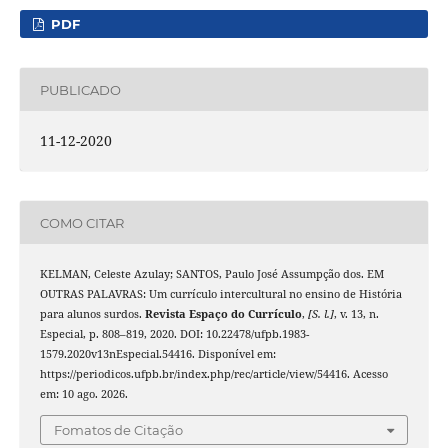
PDF
PUBLICADO
11-12-2020
COMO CITAR
KELMAN, Celeste Azulay; SANTOS, Paulo José Assumpção dos. EM
OUTRAS PALAVRAS: Um currículo intercultural no ensino de História
para alunos surdos.
Revista Espaço do Currículo
,
[S. l.]
, v. 13, n.
Especial, p. 808–819, 2020. DOI: 10.22478/ufpb.1983-
1579.2020v13nEspecial.54416. Disponível em:
https://periodicos.ufpb.br/index.php/rec/article/view/54416. Acesso
em: 10 ago. 2026.
Fomatos de Citação