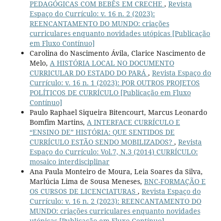
PEDAGÓGICAS COM BEBÊS EM CRECHE
,
Revista
Espaço do Currículo: v. 16 n. 2 (2023):
REENCANTAMENTO DO MUNDO: criações
curriculares enquanto novidades utópicas [Publicação
em Fluxo Contínuo]
Carolina do Nascimento Ávila, Clarice Nascimento de
Melo,
A HISTÓRIA LOCAL NO DOCUMENTO
CURRICULAR DO ESTADO DO PARÁ
,
Revista Espaço do
Currículo: v. 16 n. 1 (2023): POR OUTROS PROJETOS
POLÍTICOS DE CURRÍCULO [Publicação em Fluxo
Contínuo]
Paulo Raphael Siqueira Bitencourt, Marcus Leonardo
Bomfim Martins,
A INTERFACE CURRÍCULO E
“ENSINO DE” HISTÓRIA: QUE SENTIDOS DE
CURRÍCULO ESTÃO SENDO MOBILIZADOS?
,
Revista
Espaço do Currículo: Vol.7, N.3 (2014) CURRÍCULO:
mosaico interdisciplinar
Ana Paula Monteiro de Moura, Leia Soares da Silva,
Marlúcia Lima de Sousa Meneses,
BNC-FORMAÇÃO E
OS CURSOS DE LICENCIATURAS
,
Revista Espaço do
Currículo: v. 16 n. 2 (2023): REENCANTAMENTO DO
MUNDO: criações curriculares enquanto novidades
utópicas [Publicação em Fluxo Contínuo]