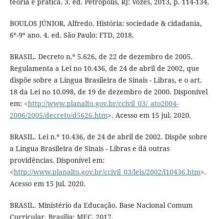
teoria e prática. 3. ed. Petrópolis, RJ: Vozes, 2013, p. 114-134.
BOULOS JÚNIOR, Alfredo. História: sociedade & cidadania,
6º-9º ano. 4. ed. São Paulo: FTD, 2018.
BRASIL. Decreto n.º 5.626, de 22 de dezembro de 2005.
Regulamenta a Lei no 10.436, de 24 de abril de 2002, que
dispõe sobre a Língua Brasileira de Sinais - Libras, e o art.
18 da Lei no 10.098, de 19 de dezembro de 2000. Disponível
em: <
http://www.planalto.gov.br/ccivil_03/_ato2004-
2006/2005/decreto/d5626.htm
>. Acesso em 15 jul. 2020.
BRASIL. Lei n.º 10.436, de 24 de abril de 2002. Dispõe sobre
a Língua Brasileira de Sinais - Libras e dá outras
providências. Disponível em:
<
http://www.planalto.gov.br/ccivil_03/leis/2002/l10436.htm
>.
Acesso em 15 jul. 2020.
BRASIL. Ministério da Educação. Base Nacional Comum
Curricular. Brasília: MEC, 2017.