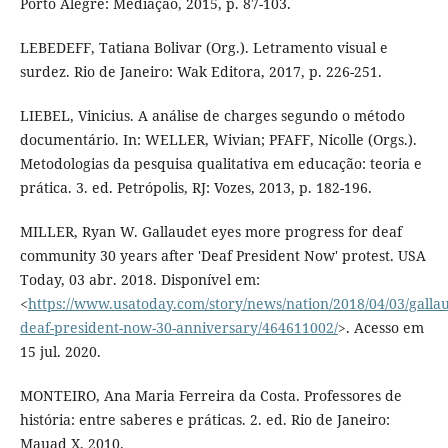
Porto Alegre: Mediação, 2015, p. 87-103.
LEBEDEFF, Tatiana Bolivar (Org.). Letramento visual e
surdez. Rio de Janeiro: Wak Editora, 2017, p. 226-251.
LIEBEL, Vinicius. A análise de charges segundo o método
documentário. In: WELLER, Wivian; PFAFF, Nicolle (Orgs.).
Metodologias da pesquisa qualitativa em educação: teoria e
prática. 3. ed. Petrópolis, RJ: Vozes, 2013, p. 182-196.
MILLER, Ryan W. Gallaudet eyes more progress for deaf
community 30 years after 'Deaf President Now' protest. USA
Today, 03 abr. 2018. Disponível em:
<
https://www.usatoday.com/story/news/nation/2018/04/03/gallau
deaf-president-now-30-anniversary/464611002/
>. Acesso em
15 jul. 2020.
MONTEIRO, Ana Maria Ferreira da Costa. Professores de
história: entre saberes e práticas. 2. ed. Rio de Janeiro:
Mauad X, 2010.