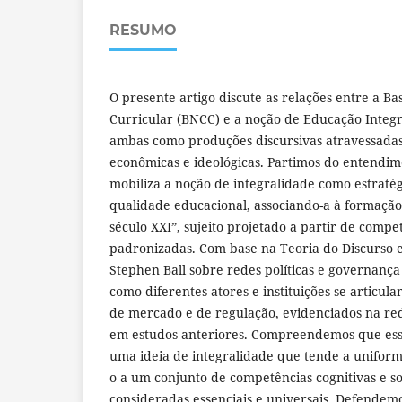
RESUMO
O presente artigo discute as relações entre a 
Curricular (BNCC) e a noção de Educação Inte
ambas como produções discursivas atravessadas 
econômicas e ideológicas. Partimos do entendi
mobiliza a noção de integralidade como estratég
qualidade educacional, associando-a à formaçã
século XXI”, sujeito projetado a partir de compe
padronizadas. Com base na Teoria do Discurso e
Stephen Ball sobre redes políticas e governança
como diferentes atores e instituições se articul
de mercado e de regulação, evidenciados na red
em estudos anteriores. Compreendemos que essa
uma ideia de integralidade que tende a uniformi
o a um conjunto de competências cognitivas e s
consideradas essenciais e universais. Defendem