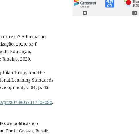
0
0
 natureza? A formação
zação. 2020. 83 f.
e de Educação,
 Janeiro, 2020.
philanthropy and the
ational Learning Standards
evelopment, v. 64, p. 65-
abs/pii/S0738059317302080
.
s de políticas e o
. Ponta Grossa, Brasil: