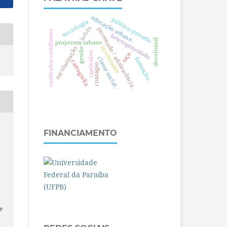
e
d
u
c
a
ç
ã
o
rb
a
n
a
público-privado
sociologia
bebês
juventude / adolescência.
u
.
currículos cotidianos
heterogeneidade
decolonial
projovem urbano
juventudes
escolarização
gestão
raça.
currículos
c
l
a
s
s
e
o
c
i
a
l
formação.
cartografia
contágio
s
.
FINANCIAMENTO
r