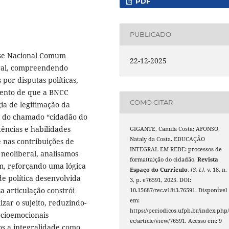
PDF
PUBLICADO
Base Nacional Comum
22-12-2025
gral, compreendendo
por disputas políticas,
mento de que a BNCC
COMO CITAR
ia de legitimação da
o do chamado “cidadão do
tências e habilidades
GIGANTE, Camila Costa; AFONSO,
Nataly da Costa. EDUCAÇÃO
 nas contribuições de
INTEGRAL EM REDE: processos de
 neoliberal, analisamos
forma(ta)ção do cidadão.
Revista
am, reforçando uma lógica
Espaço do Currículo
,
[S. l.]
, v. 18, n.
e política desenvolvida
3, p. e76591, 2025. DOI:
 articulação constrói
10.15687/rec.v18i3.76591. Disponível
em:
zar o sujeito, reduzindo-
https://periodicos.ufpb.br/index.php/
ocioemocionais
ec/article/view/76591. Acesso em: 9
os a integralidade como