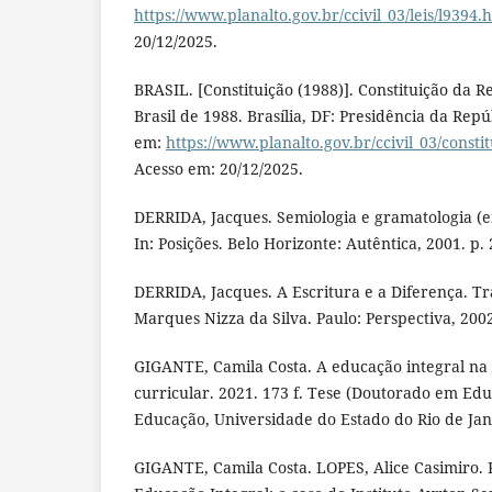
https://www.planalto.gov.br/ccivil_03/leis/l9394.
20/12/2025.
BRASIL. [Constituição (1988)]. Constituição da R
Brasil de 1988. Brasília, DF: Presidência da Repú
em:
https://www.planalto.gov.br/ccivil_03/consti
Acesso em: 20/12/2025.
DERRIDA, Jacques. Semiologia e gramatologia (ent
In: Posições. Belo Horizonte: Autêntica, 2001. p. 
DERRIDA, Jacques. A Escritura e a Diferença. Tr
Marques Nizza da Silva. Paulo: Perspectiva, 200
GIGANTE, Camila Costa. A educação integral n
curricular. 2021. 173 f. Tese (Doutorado em Ed
Educação, Universidade do Estado do Rio de Jane
GIGANTE, Camila Costa. LOPES, Alice Casimiro. R