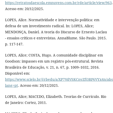
https://retratosdaescola.emnuvens.com.br/rde/article/view/963
.
Acesso em: 20/12/2025.
LOPES, Alice. Normatividade e intervenção política: em
defesa de um investimento radical. In: LOPES, Alice;
MENDONÇA, Daniel. A teoria do Discurso de Ernesto Laclau
- ensaios críticos e entrevistas. AnnaBlume. São Paulo. 2015.
p. 117-147.
LOPES, Alice; COSTA, Hugo. A comunidade disciplinar em
Goodson: impasses em um registro pós-estrutural. Revista
Brasileira de Educação, v. 21, n. 67, p. 1009–1032, 2016.
Disponível em:
https://www.scielo.br/j/rbedu/a/XP7VdVSKCnvZfj3RP6VYx4n/abst
lang=pt
. Acesso em: 20/12/2025.
LOPES, Alice; MACEDO, Elizabeth. Teorias de Currículo. Rio
de Janeiro: Cortez, 2011.