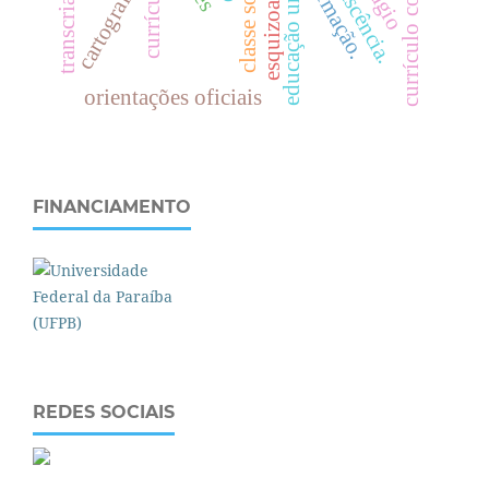
currículo como jazz
esquizoanálise
currículos
formação.
cartografia
c
l
a
s
s
e
s
o
c
i
a
l
e
d
u
c
a
ç
ã
o
u
r
b
a
n
a
orientações oficiais
FINANCIAMENTO
REDES SOCIAIS