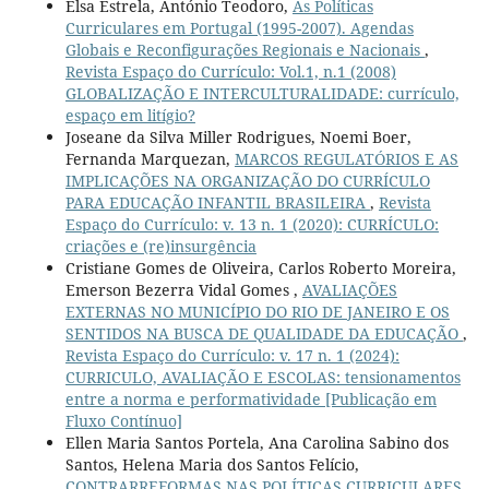
Elsa Estrela, António Teodoro,
As Políticas
Curriculares em Portugal (1995-2007). Agendas
Globais e Reconfigurações Regionais e Nacionais
,
Revista Espaço do Currículo: Vol.1, n.1 (2008)
GLOBALIZAÇÃO E INTERCULTURALIDADE: currículo,
espaço em litígio?
Joseane da Silva Miller Rodrigues, Noemi Boer,
Fernanda Marquezan,
MARCOS REGULATÓRIOS E AS
IMPLICAÇÕES NA ORGANIZAÇÃO DO CURRÍCULO
PARA EDUCAÇÃO INFANTIL BRASILEIRA
,
Revista
Espaço do Currículo: v. 13 n. 1 (2020): CURRÍCULO:
criações e (re)insurgência
Cristiane Gomes de Oliveira, Carlos Roberto Moreira,
Emerson Bezerra Vidal Gomes ,
AVALIAÇÕES
EXTERNAS NO MUNICÍPIO DO RIO DE JANEIRO E OS
SENTIDOS NA BUSCA DE QUALIDADE DA EDUCAÇÃO
,
Revista Espaço do Currículo: v. 17 n. 1 (2024):
CURRICULO, AVALIAÇÃO E ESCOLAS: tensionamentos
entre a norma e performatividade [Publicação em
Fluxo Contínuo]
Ellen Maria Santos Portela, Ana Carolina Sabino dos
Santos, Helena Maria dos Santos Felício,
CONTRARREFORMAS NAS POLÍTICAS CURRICULARES