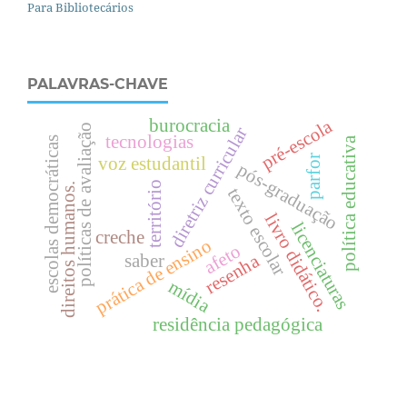
Para Bibliotecários
PALAVRAS-CHAVE
burocracia
pré-escola
políticas de avaliação
diretriz curricular
tecnologias
política educativa
escolas democráticas
parfor
voz estudantil
pós-graduação
território
.
texto escolar
livro didático.
licenciaturas
creche
prática de ensino
afeto
saber
resenha
d
i
r
e
i
t
o
s
h
u
m
a
n
o
s
mídia
residência pedagógica