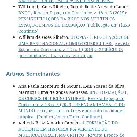
DISCURSO: temas, estratégias e perspectivas...
William de Goes Ribeiro, Ronnielle de Azevedo-Lopes,
BNCC
,
Revista Espaço do Currículo: v. 18 n. 3 (2025):
RESSIGNIFICAÇÕES DA BNCC NOS MÚLTIPLOS
ESPAÇO-TEMPOS DE TRADUÇÃO [Publicação em Fluxo
Contínuo]
William de Goes Ribeiro,
UTOPIAS E REGULAÇÕES DE
UMA BASE NACIONAL COMUM CURRICULAR
,
Revista
Espaço do Currículo: v. 12 n. 1 (2019): CURRÍCULO:
possibilidades atuais para educação
Artigos Semelhantes
Ana Paula Monteiro de Moura, Leia Soares da Silva,
Marlúcia Lima de Sousa Meneses,
BNC-FORMAÇÃO E
OS CURSOS DE LICENCIATURAS
,
Revista Espaço do
Currículo: v. 16 n. 2 (2023): REENCANTAMENTO DO
MUNDO: criações curriculares enquanto novidades
utópicas [Publicação em Fluxo Contínuo]
Aldieris Braz Amorim Caprini,
A FORMAÇÃO DO
DOCENTE EM HISTÓRIA NA VERTENTE DO
MULTICULTURALISMO CRÍTICO
,
Revista Espaço do