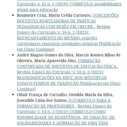
Currículo: v. 12 n. 1 (2019): CURRÍCULO: possibilidades
atuais para educação
Rosimeire Cruz, Maria Crélia Carneiro,
CONCEPÇÕES
DOCENTES NORTEADORAS DE PRÁTICAS
PEDAGÓGICAS COM BEBÊS EM CRECHE
,
Revista
Espaço do Currículo: v. 16 n. 2 (2023):
REENCANTAMENTO DO MUNDO: criações
curriculares enquanto novidades utópicas [Publicação
em Fluxo Contínuo]
André Magno Gomes da Silva, Marcio Romeu Ribas de
Oliveira, Maria Aparecida Dias,
FORMAÇÃO
CONTINUADA DE DOCENTES DE EDUCAÇÃO FÍSICA
,
Revista Espaço do Currículo: v. 18 n. 3 (2025):
RESSIGNIFICAÇÕES DA BNCC NOS MÚLTIPLOS
ESPAÇO-TEMPOS DE TRADUÇÃO [Publicação em Fluxo
Contínuo]
Odair França de Carvalho, Genilda Maria da Silva,
Josenilde Lima dos Santos,
O CURRÍCULO PARA A
FORMAÇÃO DE PROFESSORES
,
Revista Espaço do
Currículo: v. 14 n. 3 (2021): CURRÍCULO COMO
POSSIBILIDADE DE RESISTÊNCIA, DE CRIAÇÃO, DE
SOLIDARIEDADES E AFIRMAÇÃO DE UMA VIDA