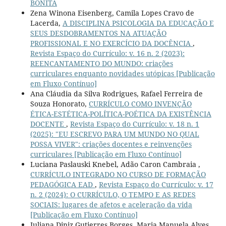
BONITA
Zena Winona Eisenberg, Camila Lopes Cravo de
Lacerda,
A DISCIPLINA PSICOLOGIA DA EDUCAÇÃO E
SEUS DESDOBRAMENTOS NA ATUAÇÃO
PROFISSIONAL E NO EXERCÍCIO DA DOCÊNCIA
,
Revista Espaço do Currículo: v. 16 n. 2 (2023):
REENCANTAMENTO DO MUNDO: criações
curriculares enquanto novidades utópicas [Publicação
em Fluxo Contínuo]
Ana Cláudia da Silva Rodrigues, Rafael Ferreira de
Souza Honorato,
CURRÍCULO COMO INVENÇÃO
ÉTICA-ESTÉTICA-POLÍTICA-POÉTICA DA EXISTÊNCIA
DOCENTE
,
Revista Espaço do Currículo: v. 18 n. 1
(2025): "EU ESCREVO PARA UM MUNDO NO QUAL
POSSA VIVER": criações docentes e reinvenções
curriculares [Publicação em Fluxo Contínuo]
Luciana Paslauski Knebel, Adão Caron Cambraia ,
CURRÍCULO INTEGRADO NO CURSO DE FORMAÇÃO
PEDAGÓGICA EAD
,
Revista Espaço do Currículo: v. 17
n. 2 (2024): O CURRÍCULO, O TEMPO E AS REDES
SOCIAIS: lugares de afetos e aceleração da vida
[Publicação em Fluxo Contínuo]
Juliana Diniz Gutierres Borges, Maria Manuela Alves