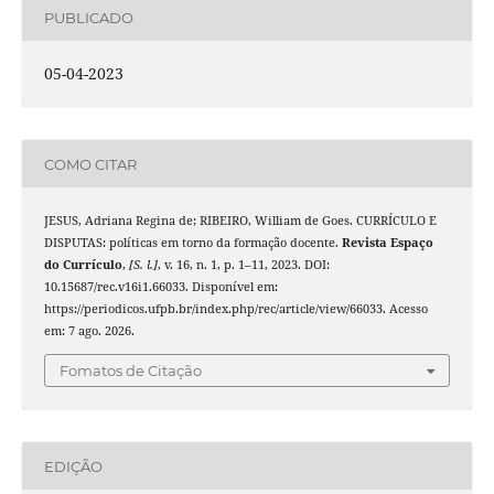
PUBLICADO
05-04-2023
COMO CITAR
JESUS, Adriana Regina de; RIBEIRO, William de Goes. CURRÍCULO E
DISPUTAS: políticas em torno da formação docente.
Revista Espaço
do Currículo
,
[S. l.]
, v. 16, n. 1, p. 1–11, 2023. DOI:
10.15687/rec.v16i1.66033. Disponível em:
https://periodicos.ufpb.br/index.php/rec/article/view/66033. Acesso
em: 7 ago. 2026.
Fomatos de Citação
EDIÇÃO