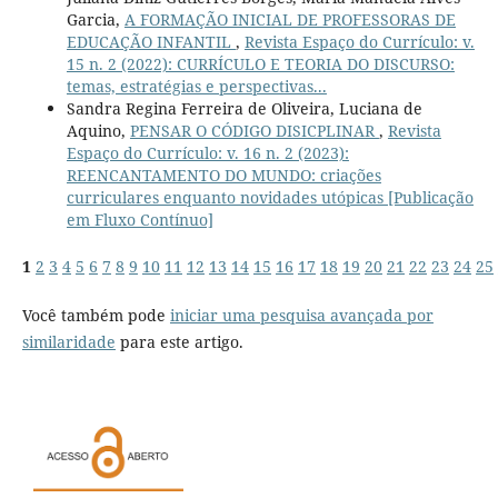
Garcia,
A FORMAÇÃO INICIAL DE PROFESSORAS DE
EDUCAÇÃO INFANTIL
,
Revista Espaço do Currículo: v.
15 n. 2 (2022): CURRÍCULO E TEORIA DO DISCURSO:
temas, estratégias e perspectivas...
Sandra Regina Ferreira de Oliveira, Luciana de
Aquino,
PENSAR O CÓDIGO DISICPLINAR
,
Revista
Espaço do Currículo: v. 16 n. 2 (2023):
REENCANTAMENTO DO MUNDO: criações
curriculares enquanto novidades utópicas [Publicação
em Fluxo Contínuo]
1
2
3
4
5
6
7
8
9
10
11
12
13
14
15
16
17
18
19
20
21
22
23
24
25
Você também pode
iniciar uma pesquisa avançada por
similaridade
para este artigo.