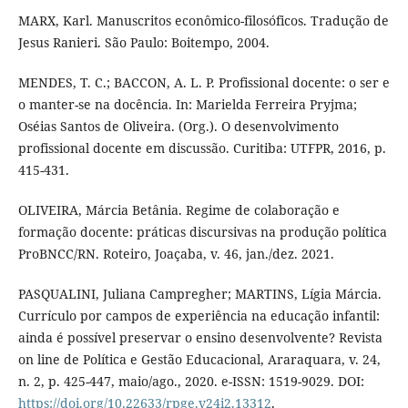
MARX, Karl. Manuscritos econômico-filosóficos. Tradução de
Jesus Ranieri. São Paulo: Boitempo, 2004.
MENDES, T. C.; BACCON, A. L. P. Profissional docente: o ser e
o manter-se na docência. In: Marielda Ferreira Pryjma;
Oséias Santos de Oliveira. (Org.). O desenvolvimento
profissional docente em discussão. Curitiba: UTFPR, 2016, p.
415-431.
OLIVEIRA, Márcia Betânia. Regime de colaboração e
formação docente: práticas discursivas na produção política
ProBNCC/RN. Roteiro, Joaçaba, v. 46, jan./dez. 2021.
PASQUALINI, Juliana Campregher; MARTINS, Lígia Márcia.
Currículo por campos de experiência na educação infantil:
ainda é possível preservar o ensino desenvolvente? Revista
on line de Política e Gestão Educacional, Araraquara, v. 24,
n. 2, p. 425-447, maio/ago., 2020. e-ISSN: 1519-9029. DOI:
https://doi.org/10.22633/rpge.v24i2.13312
.