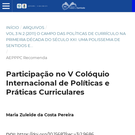
INÍCIO
/
ARQUIVOS
/
VOL.3 N.2 (2011) O CAMPO DAS POLÍTICAS DE CURRÍCULO NA
PRIMEIRA DÉCADA DO SÉCULO XXI: UMA POLISSEMIA DE
SENTIDOS E...
/
AEPPPC Recomenda
Participação no V Colóquio
Internacional de Políticas e
Práticas Curriculares
Maria Zuleide da Costa Pereira
DOI:
https://doi.org/10.15687/rec.v3i2.9686