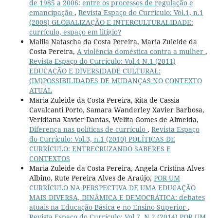
de 1985 a 2006: entre os processos de regulação e
emancipação
,
Revista Espaço do Currículo: Vol.1, n.1
(2008) GLOBALIZAÇÃO E INTERCULTURALIDADE:
currículo, espaço em litígio?
Malila Natascha da Costa Pereira, Maria Zuleide da
Costa Pereira,
A violência doméstica contra a mulher
,
Revista Espaço do Currículo: Vol.4 N.1 (2011)
EDUCAÇÃO E DIVERSIDADE CULTURAL:
(IM)POSSIBILIDADES DE MUDANÇAS NO CONTEXTO
ATUAL
Maria Zuleide da Costa Pereira, Rita de Cassia
Cavalcanti Porto, Samara Wanderley Xavier Barbosa,
Veridiana Xavier Dantas, Welita Gomes de Almeida,
Diferença nas políticas de currículo
,
Revista Espaço
do Currículo: Vol.3, n.1 (2010) POLÍTICAS DE
CURRÍCULO: ENTRECRUZANDO SABERES E
CONTEXTOS
Maria Zuleide da Costa Pereira, Angela Cristina Alves
Albino, Rute Pereira Alves de Araújo,
POR UM
CURRÍCULO NA PERSPECTIVA DE UMA EDUCAÇÃO
MAIS DIVERSA, DINÂMICA E DEMOCRÁTICA: debates
atuais na Educação Básica e no Ensino Superior
,
Revista Espaço do Currículo: Vol.7, N.2 (2014) POR UM