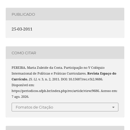
PUBLICADO
25-03-2011
COMO CITAR
PEREIRA, Maria Zuleide da Costa. Participação no V Colóquio
Internacional de Políticas e Práticas Curriculares.
Revista Espaço do
Currículo
,
[S. l.]
, v. 3, n. 2, 2011. DOI: 10.15687/rec.v3i2.9686.
Disponível em:
https://periodicos.ufpb.br/index.php/rec/article/view/9686. Acesso em:
7 ago. 2026.
Fomatos de Citação