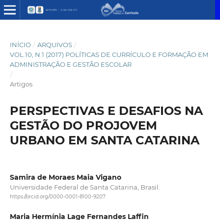
INÍCIO
/
ARQUIVOS
/
VOL.10, N.1 (2017) POLÍTICAS DE CURRÍCULO E FORMAÇÃO EM
ADMINISTRAÇÃO E GESTÃO ESCOLAR
/
Artigos
PERSPECTIVAS E DESAFIOS NA
GESTÃO DO PROJOVEM
URBANO EM SANTA CATARINA
Samira de Moraes Maia Vigano
Universidade Federal de Santa Catarina, Brasil.
https://orcid.org/0000-0001-8100-9207
Maria Hermínia Lage Fernandes Laffin