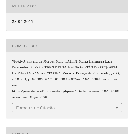
PUBLICADO
28-04-2017
COMO CITAR
VIGANO, Samira de Moraes Maia; LAFFIN, Maria Hermínia Lage
Fernandes. PERSPECTIVAS E DESAFIOS NA GESTÃO DO PROJOVEM
URBANO EM SANTA CATARINA.
Revista Espaço do Currículo
,
[S. l.]
,
v. 10, n. 1, p. 92–105, 2017. DOI: 10.15687/rec.v10i1.33368. Disponível
em:
https://periodicos.ufpb.br/index.php/rec/article/view/rec.v10i1.33368.
Acesso em: 8 ago. 2026.
Fomatos de Citação
EDIÇÃO