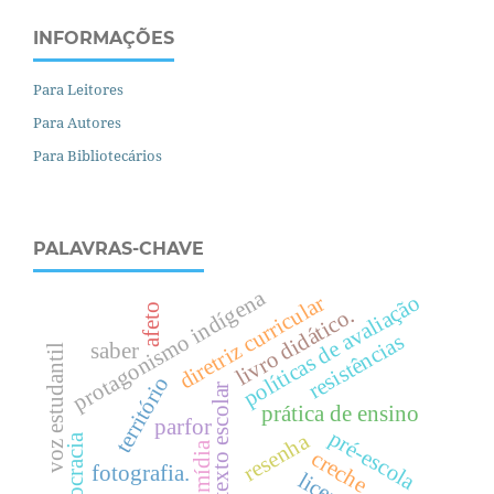
INFORMAÇÕES
Para Leitores
Para Autores
Para Bibliotecários
PALAVRAS-CHAVE
protagonismo indígena
políticas de avaliação
diretriz curricular
afeto
livro didático.
resistências
saber
voz estudantil
território
texto escolar
prática de ensino
parfor
pré-escola
resenha
burocracia
mídia
creche
fotografia.