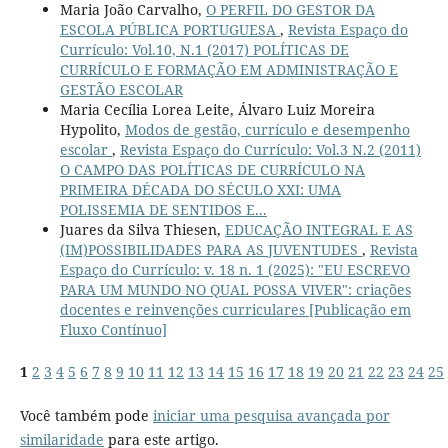
Maria João Carvalho,
O PERFIL DO GESTOR DA
ESCOLA PÚBLICA PORTUGUESA
,
Revista Espaço do
Currículo: Vol.10, N.1 (2017) POLÍTICAS DE
CURRÍCULO E FORMAÇÃO EM ADMINISTRAÇÃO E
GESTÃO ESCOLAR
Maria Cecília Lorea Leite, Álvaro Luiz Moreira
Hypolito,
Modos de gestão, currículo e desempenho
escolar
,
Revista Espaço do Currículo: Vol.3 N.2 (2011)
O CAMPO DAS POLÍTICAS DE CURRÍCULO NA
PRIMEIRA DÉCADA DO SÉCULO XXI: UMA
POLISSEMIA DE SENTIDOS E...
Juares da Silva Thiesen,
EDUCAÇÃO INTEGRAL E AS
(IM)POSSIBILIDADES PARA AS JUVENTUDES
,
Revista
Espaço do Currículo: v. 18 n. 1 (2025): "EU ESCREVO
PARA UM MUNDO NO QUAL POSSA VIVER": criações
docentes e reinvenções curriculares [Publicação em
Fluxo Contínuo]
1
2
3
4
5
6
7
8
9
10
11
12
13
14
15
16
17
18
19
20
21
22
23
24
25
Você também pode
iniciar uma pesquisa avançada por
similaridade
para este artigo.