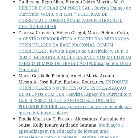
Guilherme Rego Silva, Virgínio Isidro Martins Sá,
O
DIRETOR ESCOLAR EM PORTUGAL
,
Revista Espaço do
Currículo: Vol.10, N.1 (2017) POLÍTICAS DE
CURRÍCULO E FORMAÇÃO EM ADMINISTRAÇÃO E
GESTÃO ESCOLAR
Clarissa Craveiro, Hellen Gregol, Maria Helena Costa,
A GESTÃO DEMOCRÁTICA A PARTIR DAS MUDANÇAS
CURRICULARES DA BASE NACIONAL COMUM
CURRICULAR
,
Revista Espaço do Currículo: v. 18 n. 3
(2025): RESSIGNIFICAÇÕES DA BNCC NOS MÚLTIPLOS
ESPAÇO-TEMPOS DE TRADUÇÃO [Publicação em Fluxo
Contínuo]
Maria Gesikelle Firmino, Amélia Maria Araújo
Mesquita, José Rafael Barbosa Rodrigues,
ENFOQUES
CURRICULARES NO PROCESSO DE ESCOLARIZAÇÃO
DE ALUNOS COM TEA
,
Revista Espaço do Currículo: v.
15 n. 3 (2022): O QUE GANHAMOS, O QUE NÃO
PODEMOS PERDER: criações curriculares e tecnologias
nos cotidianos escolares
Emília Maria da T. Prestes, Alexsandra Carvalho de
Sousa, Kelly Ionara Andrade Santana,
Motivação e
aprendizagem na educação de jovens: uma
experiência com o Projovem
,
Revista Espaço do