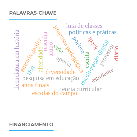
PALAVRAS-CHAVE
luta de classes
proposta pedagógica
políticas e práticas
licenciatura em história
resenha
poética
tpack
antonia darder
enculturação digital
aluno.
professor
vida
diário
alteridade
escrita
aporia
ffsd
estudante
diversidade
pesquisa em educação
anos finais
teoria curricular
escolas do campo
FINANCIAMENTO