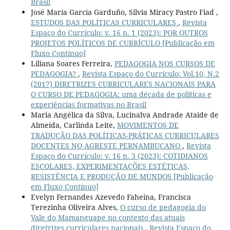
Brasil
José María García Garduño, Silvia Miracy Pastro Fiad ,
ESTUDOS DAS POLÍTICAS CURRICULARES
,
Revista
Espaço do Currículo: v. 16 n. 1 (2023): POR OUTROS
PROJETOS POLÍTICOS DE CURRÍCULO [Publicação em
Fluxo Contínuo]
Liliana Soares Ferreira,
PEDAGOGIA NOS CURSOS DE
PEDAGOGIA?
,
Revista Espaço do Currículo: Vol.10, N.2
(2017) DIRETRIZES CURRICULARES NACIONAIS PARA
O CURSO DE PEDAGOGIA: uma década de políticas e
experiências formativas no Brasil
Maria Angélica da Silva, Lucinalva Andrade Ataide de
Almeida, Carlinda Leite,
MOVIMENTOS DE
TRADUÇÃO DAS POLÍTICAS-PRÁTICAS CURRICULARES
DOCENTES NO AGRESTE PERNAMBUCANO
,
Revista
Espaço do Currículo: v. 16 n. 3 (2023): COTIDIANOS
ESCOLARES, EXPERIMENTAÇÕES ESTÉTICAS,
RESISTÊNCIA E PRODUÇÃO DE MUNDOS [Publicação
em Fluxo Contínuo]
Evelyn Fernandes Azevedo Faheina, Francisca
Terezinha Oliveira Alves,
O curso de pedagogia do
Vale do Mamanguape no contexto das atuais
diretrizes curriculares nacionais
,
Revista Espaço do