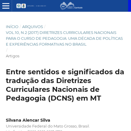
INÍCIO
/
ARQUIVOS
/
VOL.10, N.2 (2017) DIRETRIZES CURRICULARES NACIONAIS
PARA O CURSO DE PEDAGOGIA: UMA DÉCADA DE POLÍTICAS
E EXPERIÊNCIAS FORMATIVAS NO BRASIL
/
Artigos
Entre sentidos e significados da
tradução das Diretrizes
Curriculares Nacionais de
Pedagogia (DCNS) em MT
Silvana Alencar Silva
Universidade Federal do Mato Grosso, Brasil.