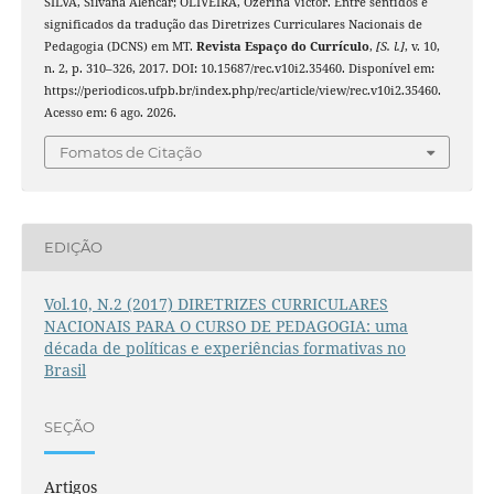
SILVA, Silvana Alencar; OLIVEIRA, Ozerina Victor. Entre sentidos e
significados da tradução das Diretrizes Curriculares Nacionais de
Pedagogia (DCNS) em MT.
Revista Espaço do Currículo
,
[S. l.]
, v. 10,
n. 2, p. 310–326, 2017. DOI: 10.15687/rec.v10i2.35460. Disponível em:
https://periodicos.ufpb.br/index.php/rec/article/view/rec.v10i2.35460.
Acesso em: 6 ago. 2026.
Fomatos de Citação
EDIÇÃO
Vol.10, N.2 (2017) DIRETRIZES CURRICULARES
NACIONAIS PARA O CURSO DE PEDAGOGIA: uma
década de políticas e experiências formativas no
Brasil
SEÇÃO
Artigos