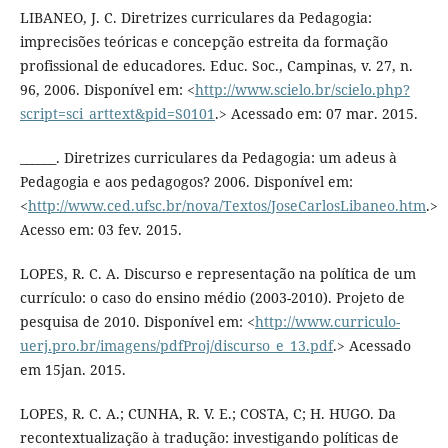
LIBANEO, J. C. Diretrizes curriculares da Pedagogia:
imprecisões teóricas e concepção estreita da formação
profissional de educadores. Educ. Soc., Campinas, v. 27, n.
96, 2006. Disponível em: <
http://www.scielo.br/scielo.php?
script=sci_arttext&pid=S0101
.> Acessado em: 07 mar. 2015.
______. Diretrizes curriculares da Pedagogia: um adeus à
Pedagogia e aos pedagogos? 2006. Disponível em:
<
http://www.ced.ufsc.br/nova/Textos/JoseCarlosLibaneo.htm
.>
Acesso em: 03 fev. 2015.
LOPES, R. C. A. Discurso e representação na política de um
currículo: o caso do ensino médio (2003-2010). Projeto de
pesquisa de 2010. Disponível em: <
http://www.curriculo-
uerj.pro.br/imagens/pdfProj/discurso_e_13.pdf
.> Acessado
em 15jan. 2015.
LOPES, R. C. A.; CUNHA, R. V. E.; COSTA, C; H. HUGO. Da
recontextualização à tradução: investigando políticas de