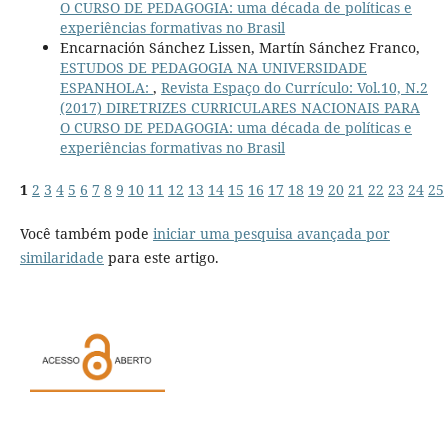
O CURSO DE PEDAGOGIA: uma década de políticas e
experiências formativas no Brasil
Encarnación Sánchez Lissen, Martín Sánchez Franco,
ESTUDOS DE PEDAGOGIA NA UNIVERSIDADE
ESPANHOLA:
,
Revista Espaço do Currículo: Vol.10, N.2
(2017) DIRETRIZES CURRICULARES NACIONAIS PARA
O CURSO DE PEDAGOGIA: uma década de políticas e
experiências formativas no Brasil
1
2
3
4
5
6
7
8
9
10
11
12
13
14
15
16
17
18
19
20
21
22
23
24
25
Você também pode
iniciar uma pesquisa avançada por
similaridade
para este artigo.