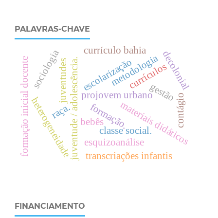
PALAVRAS-CHAVE
currículo bahia
sociologia
decolonial
metodologia
formação inicial docente
escolarização
juventude / adolescência.
juventudes
currículos
gestão
projovem urbano
contágio
heterogeneidade
materiais didáticos
formação.
raça.
bebês
classe social.
esquizoanálise
transcriações infantis
FINANCIAMENTO