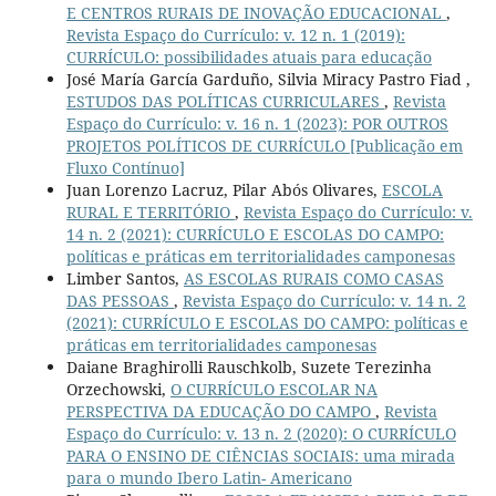
E CENTROS RURAIS DE INOVAÇÃO EDUCACIONAL
,
Revista Espaço do Currículo: v. 12 n. 1 (2019):
CURRÍCULO: possibilidades atuais para educação
José María García Garduño, Silvia Miracy Pastro Fiad ,
ESTUDOS DAS POLÍTICAS CURRICULARES
,
Revista
Espaço do Currículo: v. 16 n. 1 (2023): POR OUTROS
PROJETOS POLÍTICOS DE CURRÍCULO [Publicação em
Fluxo Contínuo]
Juan Lorenzo Lacruz, Pilar Abós Olivares,
ESCOLA
RURAL E TERRITÓRIO
,
Revista Espaço do Currículo: v.
14 n. 2 (2021): CURRÍCULO E ESCOLAS DO CAMPO:
políticas e práticas em territorialidades camponesas
Limber Santos,
AS ESCOLAS RURAIS COMO CASAS
DAS PESSOAS
,
Revista Espaço do Currículo: v. 14 n. 2
(2021): CURRÍCULO E ESCOLAS DO CAMPO: políticas e
práticas em territorialidades camponesas
Daiane Braghirolli Rauschkolb, Suzete Terezinha
Orzechowski,
O CURRÍCULO ESCOLAR NA
PERSPECTIVA DA EDUCAÇÃO DO CAMPO
,
Revista
Espaço do Currículo: v. 13 n. 2 (2020): O CURRÍCULO
PARA O ENSINO DE CIÊNCIAS SOCIAIS: uma mirada
para o mundo Ibero Latin- Americano