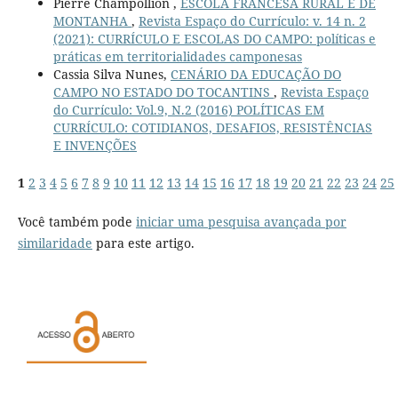
Pierre Champollion ,
ESCOLA FRANCESA RURAL E DE
MONTANHA
,
Revista Espaço do Currículo: v. 14 n. 2
(2021): CURRÍCULO E ESCOLAS DO CAMPO: políticas e
práticas em territorialidades camponesas
Cassia Silva Nunes,
CENÁRIO DA EDUCAÇÃO DO
CAMPO NO ESTADO DO TOCANTINS
,
Revista Espaço
do Currículo: Vol.9, N.2 (2016) POLÍTICAS EM
CURRÍCULO: COTIDIANOS, DESAFIOS, RESISTÊNCIAS
E INVENÇÕES
1
2
3
4
5
6
7
8
9
10
11
12
13
14
15
16
17
18
19
20
21
22
23
24
25
Você também pode
iniciar uma pesquisa avançada por
similaridade
para este artigo.