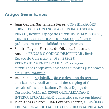
Artigos Semelhantes
Juan Gabriel Santamaria Perez,
CONSIDERAÇÕES
SOBRE OS TEXTOS ESCOLARES PARA A ESCOLA
RURAL
,
Revista Espaço do Currículo: v. 14 n. 2 (2021):
CURRÍCULO E ESCOLAS DO CAMPO: políticas e
práticas em territorialidades camponesas
Sandra Regina Ferreira de Oliveira, Luciana de
Aquino,
PENSAR O CÓDIGO DISICPLINAR
,
Revista
Espaço do Currículo: v. 16 n. 2 (2023):
REENCANTAMENTO DO MUNDO: criações
curriculares enquanto novidades utópicas [Publicação
em Fluxo Contínuo]
Roger Dale,
A globalização e o desenho do terreno
curricular/ Globalisation and the shaping of the
terrain of the curriculum
,
Revista Espaço do
Currículo: Vol.1, n.1 (2008) GLOBALIZAÇÃO E
INTERCULTURALIDADE: currículo, espaço em litígio?
Pilar Abós Olivares, Juan Lorenzo Lacruz,
O BINÔMIO
EDUCACIONAL DE FACULDADES RURAIS AGRUPADAS