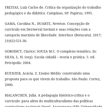
FREITAS, Luiz Carlos de. Crítica da organização do trabalho
pedagógico e da didática. Campinas, SP: Papirus, 1995.
GAMA, Carolina N., DUARTE, Newton. Concepção de
currículo em Dermeval Saviani e suas relações com a
categoria marxista de liberdade. Interface (Botucatu). 2017;
21(62):521-30.
GORODICT, Clarice; SOUZA M.C. O complexo temático. In:
SILVA, L. H. (org). Escola cidadã – teoria e prática. 5. ed.
Petrópolis: 2004.
KUENZER, Acácia. Z. Ensino Médio: construindo uma
proposta para os que vivem do trabalho. São Paulo: Cortez,
2000.
MALANCHEN, Julia. A pedagogia histórico-crítica e o
currículo: para além do multiculturalismo das políticas
curriculares nacionais [tese]. Araraquara (SP): Universidade