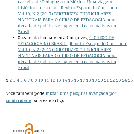
carreira de Pedagogia no México. Uma viagem
histórico-curricular
,
Revista Espaço do Currículo:
Vol.10, N.2 (2017) DIRETRIZES CURRICULARES
NACIONAIS PARA O CURSO DE PEDAGOGIA: uma
década de políticas e experiências formativas no
Brasil
Suzane da Rocha Vieira Gonçalves,
O CURSO DE
PEDAGOGIA NO BRASIL
,
Revista Espaço do Currículo:
Vol.10, N.2 (2017) DIRETRIZES CURRICULARES
NACIONAIS PARA O CURSO DE PEDAGOGIA: uma
década de políticas e experiências formativas no
Brasil
1
2
3
4
5
6
7
8
9
10
11
12
13
14
15
16
17
18
19
20
21
22
23
24
25
Você também pode
iniciar uma pesquisa avançada por
similaridade
para este artigo.