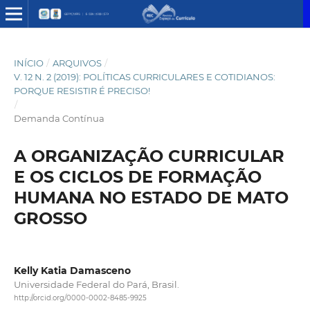
INÍCIO
/
ARQUIVOS
/
V. 12 N. 2 (2019): POLÍTICAS CURRICULARES E COTIDIANOS:
PORQUE RESISTIR É PRECISO!
/
Demanda Contínua
A ORGANIZAÇÃO CURRICULAR
E OS CICLOS DE FORMAÇÃO
HUMANA NO ESTADO DE MATO
GROSSO
Kelly Katia Damasceno
Universidade Federal do Pará, Brasil.
http://orcid.org/0000-0002-8485-9925