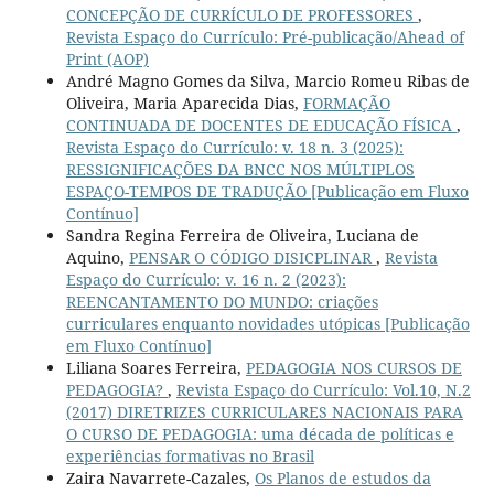
CONCEPÇÃO DE CURRÍCULO DE PROFESSORES
,
Revista Espaço do Currículo: Pré-publicação/Ahead of
Print (AOP)
André Magno Gomes da Silva, Marcio Romeu Ribas de
Oliveira, Maria Aparecida Dias,
FORMAÇÃO
CONTINUADA DE DOCENTES DE EDUCAÇÃO FÍSICA
,
Revista Espaço do Currículo: v. 18 n. 3 (2025):
RESSIGNIFICAÇÕES DA BNCC NOS MÚLTIPLOS
ESPAÇO-TEMPOS DE TRADUÇÃO [Publicação em Fluxo
Contínuo]
Sandra Regina Ferreira de Oliveira, Luciana de
Aquino,
PENSAR O CÓDIGO DISICPLINAR
,
Revista
Espaço do Currículo: v. 16 n. 2 (2023):
REENCANTAMENTO DO MUNDO: criações
curriculares enquanto novidades utópicas [Publicação
em Fluxo Contínuo]
Liliana Soares Ferreira,
PEDAGOGIA NOS CURSOS DE
PEDAGOGIA?
,
Revista Espaço do Currículo: Vol.10, N.2
(2017) DIRETRIZES CURRICULARES NACIONAIS PARA
O CURSO DE PEDAGOGIA: uma década de políticas e
experiências formativas no Brasil
Zaira Navarrete-Cazales,
Os Planos de estudos da