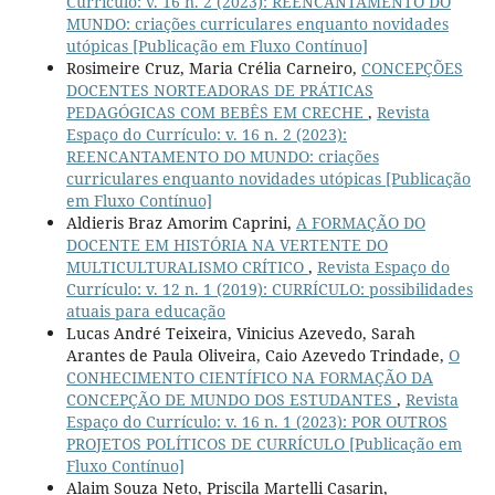
Currículo: v. 16 n. 2 (2023): REENCANTAMENTO DO
MUNDO: criações curriculares enquanto novidades
utópicas [Publicação em Fluxo Contínuo]
Rosimeire Cruz, Maria Crélia Carneiro,
CONCEPÇÕES
DOCENTES NORTEADORAS DE PRÁTICAS
PEDAGÓGICAS COM BEBÊS EM CRECHE
,
Revista
Espaço do Currículo: v. 16 n. 2 (2023):
REENCANTAMENTO DO MUNDO: criações
curriculares enquanto novidades utópicas [Publicação
em Fluxo Contínuo]
Aldieris Braz Amorim Caprini,
A FORMAÇÃO DO
DOCENTE EM HISTÓRIA NA VERTENTE DO
MULTICULTURALISMO CRÍTICO
,
Revista Espaço do
Currículo: v. 12 n. 1 (2019): CURRÍCULO: possibilidades
atuais para educação
Lucas André Teixeira, Vinicius Azevedo, Sarah
Arantes de Paula Oliveira, Caio Azevedo Trindade,
O
CONHECIMENTO CIENTÍFICO NA FORMAÇÃO DA
CONCEPÇÃO DE MUNDO DOS ESTUDANTES
,
Revista
Espaço do Currículo: v. 16 n. 1 (2023): POR OUTROS
PROJETOS POLÍTICOS DE CURRÍCULO [Publicação em
Fluxo Contínuo]
Alaim Souza Neto, Priscila Martelli Casarin,