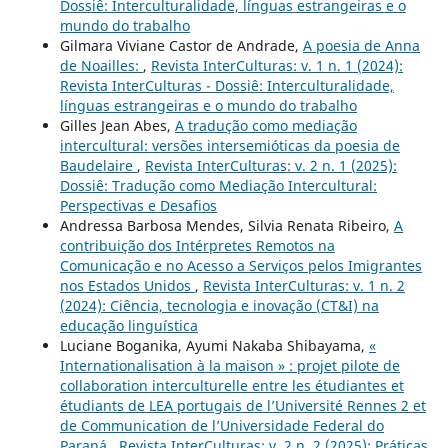
Dossiê: Interculturalidade, línguas estrangeiras e o
mundo do trabalho
Gilmara Viviane Castor de Andrade,
A poesia de Anna
de Noailles:
,
Revista InterCulturas: v. 1 n. 1 (2024):
Revista InterCulturas - Dossiê: Interculturalidade,
línguas estrangeiras e o mundo do trabalho
Gilles Jean Abes,
A tradução como mediação
intercultural: versões intersemióticas da poesia de
Baudelaire
,
Revista InterCulturas: v. 2 n. 1 (2025):
Dossiê: Tradução como Mediação Intercultural:
Perspectivas e Desafios
Andressa Barbosa Mendes, Silvia Renata Ribeiro,
A
contribuição dos Intérpretes Remotos na
Comunicação e no Acesso a Serviços pelos Imigrantes
nos Estados Unidos
,
Revista InterCulturas: v. 1 n. 2
(2024): Ciência, tecnologia e inovação (CT&I) na
educação linguística
Luciane Boganika, Ayumi Nakaba Shibayama,
«
Internationalisation à la maison » : projet pilote de
collaboration interculturelle entre les étudiantes et
étudiants de LEA portugais de l’Université Rennes 2 et
de Communication de l’Universidade Federal do
Paraná
,
Revista InterCulturas: v. 2 n. 2 (2025): Práticas