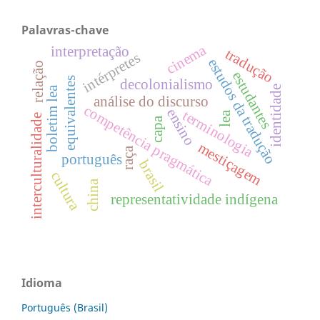
Palavras-chave
cinema
interpretação
tradução
intérpretes
estudos da tradução
relação
estudantes
equivalentes
decolonialismo
identidade
boletim lea
análise do discurso
competência pragmática
ensino
terminologia
lea
interculturalidade
capa
mestiçagem
raça
português
brasil
cultura
china
representatividade indígena
Idioma
Português (Brasil)