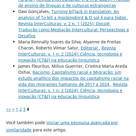
de ensino de línguas e de culturas estrangeiras
Davi Gonçalves,
Turning b(l)ack in translation: An
analysis of To kill a mockingbird & O sol é para todos
,
Revista InterCulturas: v. 2 n. 1 (2025): Dossiê:
Tradução como Mediação Intercultural: Perspectivas e
Desafios
Maria Rennally Soares da Silva, Alyanne de Freitas
Chacon, Roberto Vilmar Satur,
Editorial
,
Revista
InterCulturas: v. 1 n. 2 (2024): Ciência, tecnologia e
inovação (CT&I) na educação linguística
James Fleurilus, Milius Guerrier, Cristina Maria Areda
Oshai,
Racismo, Capitalismo racial e Migração: um
estudo analítico dos impactos do capitalismo racial na
vida dos migrantes haitianos de 2017 a 2024
,
Revista
InterCulturas: v. 1 n. 2 (2024): Ciência, tecnologia e
inovação (CT&I) na educação linguística
<<
<
1
2
3
4
Você também pode
iniciar uma pesquisa avançada por
similaridade
para este artigo.