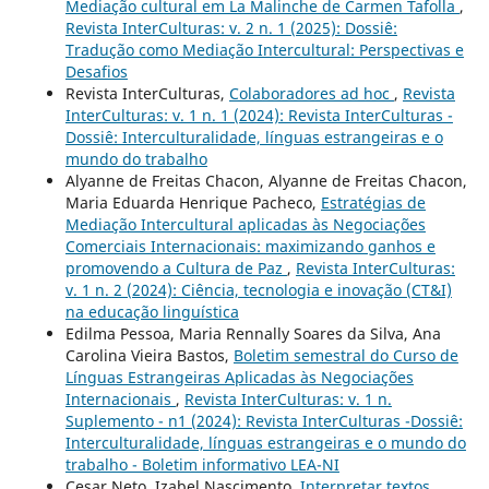
Mediação cultural em La Malinche de Carmen Tafolla
,
Revista InterCulturas: v. 2 n. 1 (2025): Dossiê:
Tradução como Mediação Intercultural: Perspectivas e
Desafios
Revista InterCulturas,
Colaboradores ad hoc
,
Revista
InterCulturas: v. 1 n. 1 (2024): Revista InterCulturas -
Dossiê: Interculturalidade, línguas estrangeiras e o
mundo do trabalho
Alyanne de Freitas Chacon, Alyanne de Freitas Chacon,
Maria Eduarda Henrique Pacheco,
Estratégias de
Mediação Intercultural aplicadas às Negociações
Comerciais Internacionais: maximizando ganhos e
promovendo a Cultura de Paz
,
Revista InterCulturas:
v. 1 n. 2 (2024): Ciência, tecnologia e inovação (CT&I)
na educação linguística
Edilma Pessoa, Maria Rennally Soares da Silva, Ana
Carolina Vieira Bastos,
Boletim semestral do Curso de
Línguas Estrangeiras Aplicadas às Negociações
Internacionais
,
Revista InterCulturas: v. 1 n.
Suplemento - n1 (2024): Revista InterCulturas -Dossiê:
Interculturalidade, línguas estrangeiras e o mundo do
trabalho - Boletim informativo LEA-NI
Cesar Neto, Izabel Nascimento,
Interpretar textos