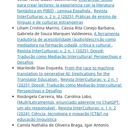
para crear lectores: la experiencia con la literatura
fantástica en PIBID - Lengua Española
,
Revista
InterCulturas: v. 2 n. 2 (2025): Práticas de ensino de
línguas e de culturas estrangeiras
Liliam Cristina Marins, Cássia Rita Conejo Barbana,
Gabriela de Souza Marques Valdevieso,
A ferramenta
tradutória de acessibilidade (áudio)descrição como
mediadora na formação cidadã, crítica e cultural
,
Revista InterCulturas: v. 2 n. 1 (2025): Dossiê:
Tradução como Mediação Intercultural: Perspectivas e
Desafios
Marileide Dias Esqueda,
From the race to machine
translation to generative AI: Implications for the
Translator Education
,
Revista InterCulturas: v. 2 n. 1
(2025): Dossiê: Tradução como Mediação Intercultural:
Perspectivas e Desafios
Rosângela Carreira, Ma. Carolina Lobo,
(Multi)Letramentos, enunciado aderente no ChatGPT:
um ato responsável
,
Revista InterCulturas: v. 1 n. 2
(2024): Ciência, tecnologia e inovação (CT&I) na
educação linguística
Camila Nathália de Oliveira Braga, Igor Antonio