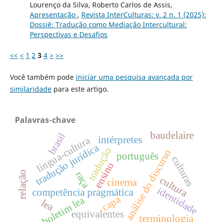
Lourenço da Silva, Roberto Carlos de Assis,
Apresentação
,
Revista InterCulturas: v. 2 n. 1 (2025):
Dossiê: Tradução como Mediação Intercultural:
Perspectivas e Desafios
<<
<
1
2
3
4
>
>>
Você também pode
iniciar uma pesquisa avançada por
similaridade
para este artigo.
Palavras-chave
baudelaire
brasil
intérpretes
língua-cultura
tradução jurídica
tradução
análise do discurso
português
culturas
ensino
raça
relação
cultura
cinema
identidade
competência pragmática
capa
boletim lea
lea
equivalentes
terminologia