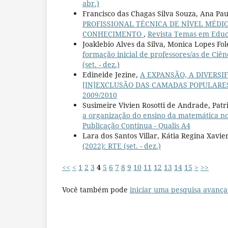
abr.)
Francisco das Chagas Silva Souza, Ana Pa
PROFISSIONAL TÉCNICA DE NÍVEL MÉD
CONHECIMENTO
,
Revista Temas em Educaç
Joaklebio Alves da Silva, Monica Lopes Fo
formação inicial de professores/as de Ciên
(set. - dez.)
Edineide Jezine,
A EXPANSÃO, A DIVERSI
[IN]EXCLUSÃO DAS CAMADAS POPULAR
2009/2010
Susimeire Vivien Rosotti de Andrade, Patr
a organização do ensino da matemática no
Publicação Contínua - Qualis A4
Lara dos Santos Villar, Kátia Regina Xavie
(2022): RTE (set. - dez.)
<<
<
1
2
3
4
5
6
7
8
9
10
11
12
13
14
15
>
>>
Você também pode
iniciar uma pesquisa avança