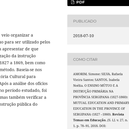
PDF
PUBLICADO
 veio organizar a
2018-07-10
 para ser utilizado pelos
em apresentar de que
zação da instrução
COMO CITAR
 1827 a 1869, bem como
método. Baseia-se nos
AMORIM, Simone; SILVA, Rafaela
ória Cultural para
Vieira Santos; SANTOS, Isabela
ós a análise dos ofícios
Noélia. O ENSINO MÚTUO E A
no período estudado, foi
INSTRUÇÃO PRIMÁRIA NA
, mas também verificar a
PROVÍNCIA SERGIPANA (1827-1860):
MUTUAL EDUCATION AND PRIMAR
instrução pública do
EDUCATION IN THE PROVINCE OF
SERGIPANA (1827 –1860).
Revista
Temas em Educação
,
[S. l.]
, v. 27, n.
1, p. 78–91, 2018. DOI: