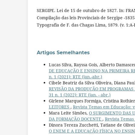
SERGIPE. Lei de 15 de outubro de 1827. In: FRA
Compilação das leis Provinciais de Sergipe -1835
Typografia de F. das Chagas Lima, 1879. (v. 1:A-
Artigos Semelhantes
Lucas Silva, Rayssa Gois, Alberto Damasc
DE EDUCAÇÃO E ENSINO NA PRIMEIRA RE
n. 1 (2021): RTE (jan.-abr.)
Cibele Beatriz da Silva Oliveira, Diana Pa
REVISÃO DA PRODUÇÃO EM PROGRAMAS 
31 n. 1 (2022): RTE (jan. - abr.)
Girlene Marques Formiga, Cristina Rothie
LEITORES
,
Revista Temas em Educação: v. 
Mara Leite Simões,
O SURGIMENTO DAS 
DA FORMAÇÃO DOCENTE
,
Revista Temas e
Dinora Tereza Zucchetti, Tatiane de Olive
O ENEM E A EDUCAÇÃO FÍSICA NO ENSI