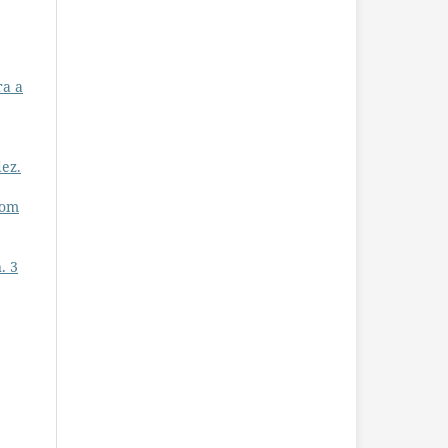
ra a
dez.
com
. 3