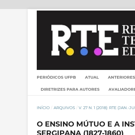
PERIÓDICOS UFPB
ATUAL
ANTERIORES
DIRETRIZES PARA AUTORES
AVALIADOR
INÍCIO
/
ARQUIVOS
/
V. 27 N. 1 (2018): RTE (JAN.-JU
O ENSINO MÚTUO E A IN
SERGIPANA (1827-1860)