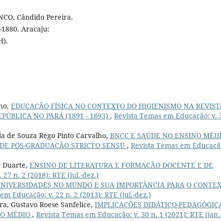
NCO, Cândido Pereira.
-1880. Aracaju:
H).
eno,
EDUCAÇÃO FÍSICA NO CONTEXTO DO HIGIENISMO NA REVIST
PÚBLICA NO PARÁ (1891 - 1893)
,
Revista Temas em Educação: v. 
ula de Souza Rego Pinto Carvalho,
BNCC E SAÚDE NO ENSINO MÉDI
DE PÓS-GRADUAÇÃO STRICTO SENSU
,
Revista Temas em Educação
r Duarte,
ENSINO DE LITERATURA E FORMAÇÃO DOCENTE E DE
27 n. 2 (2018): RTE (jul.-dez.)
UNIVERSIDADES NO MUNDO E SUA IMPORTÂNCIA PARA O CONTE
m Educação: v. 22 n. 2 (2013): RTE (jul.-dez.)
ira, Gustavo Roese Sanfelice,
IMPLICAÇÕES DIDÁTICO-PEDAGÓGIC
NO MÉDIO
,
Revista Temas em Educação: v. 30 n. 1 (2021): RTE (jan.