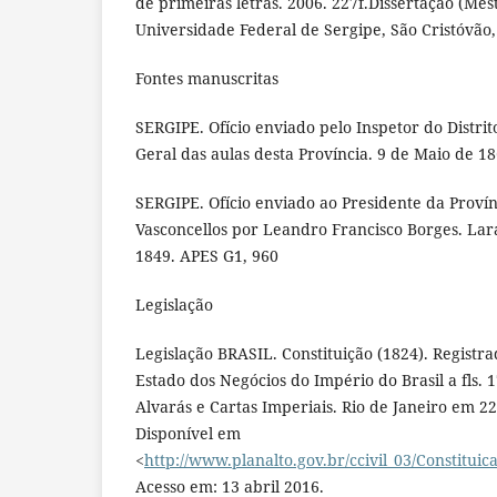
de primeiras letras. 2006. 227f.Dissertação (Me
Universidade Federal de Sergipe, São Cristóvão,
Fontes manuscritas
SERGIPE. Ofício enviado pelo Inspetor do Distrit
Geral das aulas desta Província. 9 de Maio de 18
SERGIPE. Ofício enviado ao Presidente da Provín
Vasconcellos por Leandro Francisco Borges. Lar
1849. APES G1, 960
Legislação
Legislação BRASIL. Constituição (1824). Registr
Estado dos Negócios do Império do Brasil a fls. 1
Alvarás e Cartas Imperiais. Rio de Janeiro em 22
Disponível em
<
http://www.planalto.gov.br/ccivil_03/Constituic
Acesso em: 13 abril 2016.