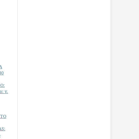
A
30
O:
: v.
XTO
AS:
-