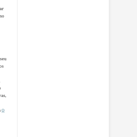
car
omo
 seu
os
u
e
vas,
a
O