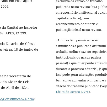
strado em Educação) –
exclusiva da versão do trabalho
 2006.
publicada nesta revista (ex.: publi
em repositório institucional ou c
capítulo de livro), com
reconhecimento de autoria e
o da Capital ao Inspetor
publicação inicial nesta revista.
69. APES, E¹ 299.
. Autores têm permissão e são
cia Zacarias de Góes e
estimulados a publicar e distribuir
anjeiras, 18 de junho de
trabalho online (ex.: em repositóri
institucionais ou na sua página
pessoal) a qualquer ponto antes o
durante o processo editorial, já qu
isso pode gerar alterações produti
ada na Secretaria de
bem como aumentar o impacto e a
7 do Liv 4º de Leis
citação do trabalho publicado (Vej
 de Abril de 1824.
Efeito do Acesso Livre
).
ao/Constituicao24.htm
>