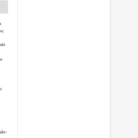
a
s:
ais
ho
m
não-