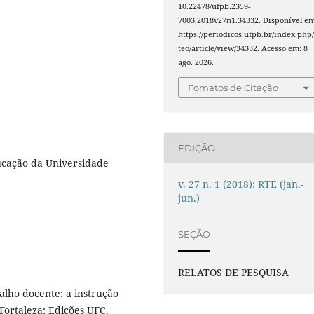
10.22478/ufpb.2359-
7003.2018v27n1.34332. Disponível em
https://periodicos.ufpb.br/index.php/
teo/article/view/34332. Acesso em: 8
ago. 2026.
Fomatos de Citação
EDIÇÃO
cação da Universidade
v. 27 n. 1 (2018): RTE (jan.-
jun.)
SEÇÃO
RELATOS DE PESQUISA
lho docente: a instrução
Fortaleza: Edições UFC,