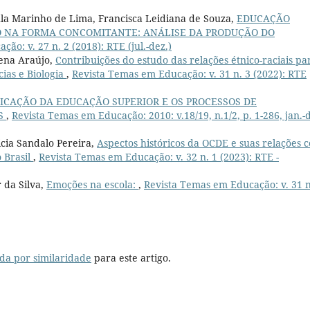
ula Marinho de Lima, Francisca Leidiana de Souza,
EDUCAÇÃO
IO NA FORMA CONCOMITANTE: ANÁLISE DA PRODUÇÃO DO
ão: v. 27 n. 2 (2018): RTE (jul.-dez.)
lena Araújo,
Contribuições do estudo das relações étnico-raciais pa
cias e Biologia
,
Revista Temas em Educação: v. 31 n. 3 (2022): RTE
FICAÇÃO DA EDUCAÇÃO SUPERIOR E OS PROCESSOS DE
ES
,
Revista Temas em Educação: 2010: v.18/19, n.1/2, p. 1-286, jan.-
icia Sandalo Pereira,
Aspectos históricos da OCDE e suas relações 
 Brasil
,
Revista Temas em Educação: v. 32 n. 1 (2023): RTE -
r da Silva,
Emoções na escola:
,
Revista Temas em Educação: v. 31 n
da por similaridade
para este artigo.