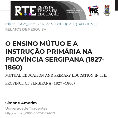
INÍCIO
/
ARQUIVOS
/
V. 27 N. 1 (2018): RTE (JAN.-JUN.)
/
RELATOS DE PESQUISA
O ENSINO MÚTUO E A
INSTRUÇÃO PRIMÁRIA NA
PROVÍNCIA SERGIPANA (1827-
1860)
MUTUAL EDUCATION AND PRIMARY EDUCATION IN THE
PROVINCE OF SERGIPANA (1827 –1860)
Simone Amorim
Universidade Tiradentes
http://orcid.org/0000-0002-1305-6017