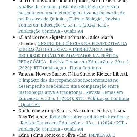
Marconi dos Santos Ribeiro Júnior, Bruno Silva Leite,
Análise de uma proposta de estratégia de ensino
baseada em uma metodologia ativa na formação de
professores de Química, Física e Biologia
,
Revista
Temas em Educação: v. 33 n. 1 (2024): RTE -
Publicação Contínua - Qualis A4
Liliani Correia Siqueira Schinato, Dulce Maria
Strieder,
ENSINO DE CIÊNCIAS NA PERSPECTIVA DA
EDUCAÇÃO INCLUSIVA: A IMPORTÂNCIA DOS
RECURSOS DIDÁTICOS ADAPTADOS NA PRÁTICA
PEDAGÓGICA
,
Revista Temas em Educação: v. 29 n. 2
(2020): RTE (maio-ago.) - Fluxo Contínuo
Vanessa Novaes Barros, Kátia Simone Kietzer Liberti,
O impacto das discrepâncias socioeconômicas no
desempenho acadêmico: uma comparação entre
metodologia ativa e tradicional
,
Revista Temas em
Educação: v. 33 n. 1 (2024): RTE - Publicação Contínua
- Qualis A4
Guilherme Araújo Soares, Maria Ione Feitosa, Luana
Dias Trindade,
Reflexões sobre a educação brasileira:
,
Revista Temas em Educação: v. 33 n. 1 (2024): RTE -
Publicação Contínua - Qualis A4
Edna Telma Fonseca e Silva Vilar,
IMPRENSA E