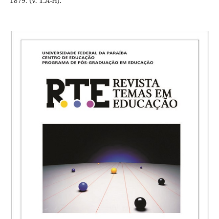
1879. (v. 1:A-H).