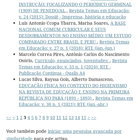
INSTRUÇÃO: FOCALIZANDO O PERIÓDICO GERMINAL
(1909) DE PENEDO/AL
,
Revista Temas em Educação:
v. 24 (2015): Dossiê - Imprensa, história e educação
Luis Antonio Ccopa Ybarra, Marisa Soares,
A BASE
NACIONAL COMUM CURRICULAR E SEUS
DESDOBRAMENTOS NO ENSINO MÉDIO: UM ESTUDO
COMPARADO ENTRE BRASIL E PERU
,
Revista Temas
em Educação: v. 27 n. 1 (2018): RTE (jan.-jun.)
Marcelo Correa Pires, Antônio Carlos do Nascimento
Osório,
Currículo, enunciados, juventudes:
,
Revista
Temas em Educação: v. 33 n. 1 (2024): RTE -
Publicação Contínua - Qualis A4
Lucas Silva, Rayssa Gois, Alberto Damasceno,
EDUCAÇÃO FÍSICA NO CONTEXTO DO HIGIENISMO
NA REVISTA DE EDUCAÇÃO E ENSINO NA PRIMEIRA
REPÚBLICA NO PARÁ (1891 - 1893)
,
Revista Temas em
Educação: v. 30 n. 1 (2021): RTE (jan.-abr.)
<<
<
1
2
3
4
5
6
7
8
9
10
11
12
13
14
15
>
>>
Você também pode
iniciar uma pesquisa avançada por
similaridade
para este artigo.