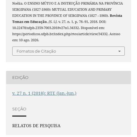
Noélia. O ENSINO MÚTUO E A INSTRUÇÃO PRIMÁRIA NA PROVÍNCIA
SERGIPANA (1827-1860): MUTUAL EDUCATION AND PRIMARY
EDUCATION IN THE PROVINCE OF SERGIPANA (1827 –1860).
Revista
Temas em Educação
,
[S. l.]
, v. 27, n. 1, p. 78–91, 2018. DOI:
10.22478/ufpb.2359-7003.2018v27n1.34332. Disponível em:
https://periodicos.ufpb.br/index.php/rteo/article/view/34332. Acesso
em: 10 ago. 2026.
Fomatos de Citação
EDIÇÃO
v. 27 n. 1 (2018): RTE (jan.-jun.)
SEÇÃO
RELATOS DE PESQUISA