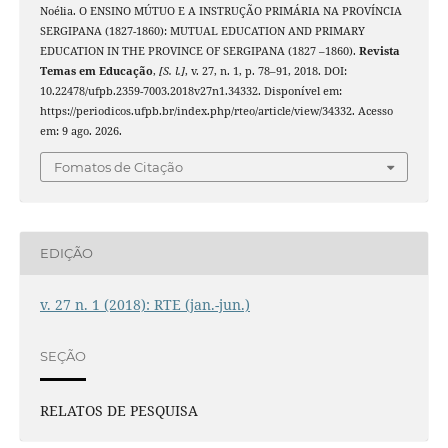
Noélia. O ENSINO MÚTUO E A INSTRUÇÃO PRIMÁRIA NA PROVÍNCIA
SERGIPANA (1827-1860): MUTUAL EDUCATION AND PRIMARY
EDUCATION IN THE PROVINCE OF SERGIPANA (1827 –1860).
Revista
Temas em Educação
,
[S. l.]
, v. 27, n. 1, p. 78–91, 2018. DOI:
10.22478/ufpb.2359-7003.2018v27n1.34332. Disponível em:
https://periodicos.ufpb.br/index.php/rteo/article/view/34332. Acesso
em: 9 ago. 2026.
Fomatos de Citação
EDIÇÃO
v. 27 n. 1 (2018): RTE (jan.-jun.)
SEÇÃO
RELATOS DE PESQUISA