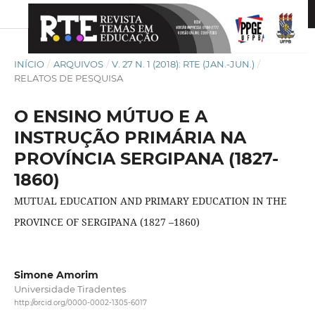
INÍCIO
/
ARQUIVOS
/
V. 27 N. 1 (2018): RTE (JAN.-JUN.)
/
RELATOS DE PESQUISA
O ENSINO MÚTUO E A
INSTRUÇÃO PRIMÁRIA NA
PROVÍNCIA SERGIPANA (1827-
1860)
MUTUAL EDUCATION AND PRIMARY EDUCATION IN THE
PROVINCE OF SERGIPANA (1827 –1860)
Simone Amorim
Universidade Tiradentes
http://orcid.org/0000-0002-1305-6017