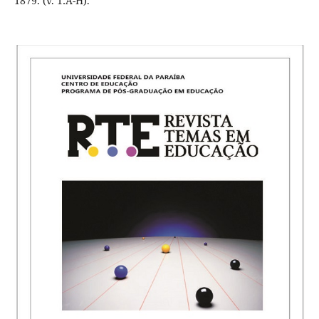
1879. (v. 1:A-H).