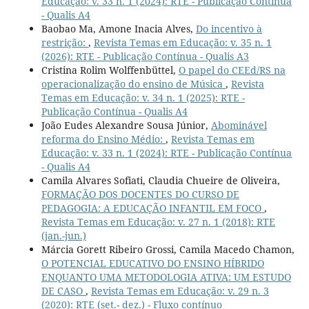
Educação: v. 33 n. 1 (2024): RTE - Publicação Contínua
- Qualis A4
Baobao Ma, Amone Inacia Alves,
Do incentivo à
restrição:
,
Revista Temas em Educação: v. 35 n. 1
(2026): RTE - Publicação Contínua - Qualis A3
Cristina Rolim Wolffenbüttel,
O papel do CEEd/RS na
operacionalização do ensino de Música
,
Revista
Temas em Educação: v. 34 n. 1 (2025): RTE -
Publicação Contínua - Qualis A4
João Eudes Alexandre Sousa Júnior,
Abominável
reforma do Ensino Médio:
,
Revista Temas em
Educação: v. 33 n. 1 (2024): RTE - Publicação Contínua
- Qualis A4
Camila Alvares Sofiati, Claudia Chueire de Oliveira,
FORMAÇÃO DOS DOCENTES DO CURSO DE
PEDAGOGIA: A EDUCAÇÃO INFANTIL EM FOCO
,
Revista Temas em Educação: v. 27 n. 1 (2018): RTE
(jan.-jun.)
Márcia Gorett Ribeiro Grossi, Camila Macedo Chamon,
O POTENCIAL EDUCATIVO DO ENSINO HÍBRIDO
ENQUANTO UMA METODOLOGIA ATIVA: UM ESTUDO
DE CASO
,
Revista Temas em Educação: v. 29 n. 3
(2020): RTE (set.- dez.) - Fluxo contínuo