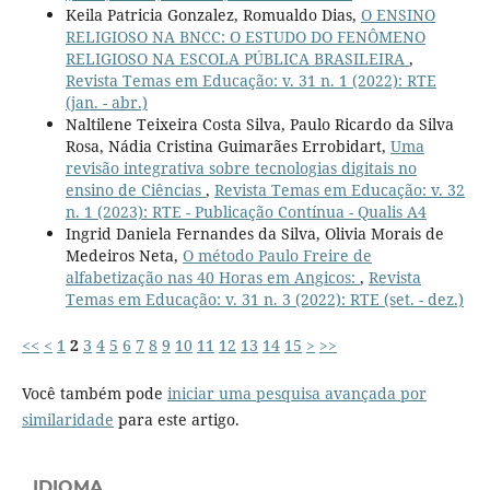
Keila Patricia Gonzalez, Romualdo Dias,
O ENSINO
RELIGIOSO NA BNCC: O ESTUDO DO FENÔMENO
RELIGIOSO NA ESCOLA PÚBLICA BRASILEIRA
,
Revista Temas em Educação: v. 31 n. 1 (2022): RTE
(jan. - abr.)
Naltilene Teixeira Costa Silva, Paulo Ricardo da Silva
Rosa, Nádia Cristina Guimarães Errobidart,
Uma
revisão integrativa sobre tecnologias digitais no
ensino de Ciências
,
Revista Temas em Educação: v. 32
n. 1 (2023): RTE - Publicação Contínua - Qualis A4
Ingrid Daniela Fernandes da Silva, Olivia Morais de
Medeiros Neta,
O método Paulo Freire de
alfabetização nas 40 Horas em Angicos:
,
Revista
Temas em Educação: v. 31 n. 3 (2022): RTE (set. - dez.)
<<
<
1
2
3
4
5
6
7
8
9
10
11
12
13
14
15
>
>>
Você também pode
iniciar uma pesquisa avançada por
similaridade
para este artigo.
IDIOMA