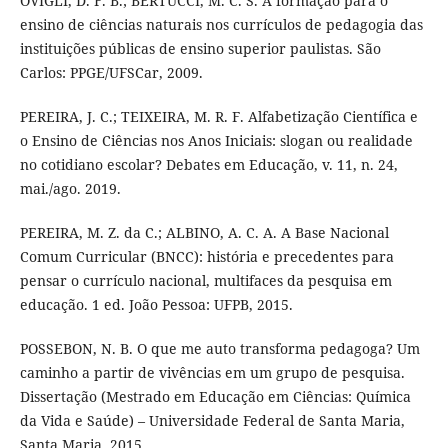
OVIGLI, D. F. B.; BERTUCCI, M. C. S. A formação para o
ensino de ciências naturais nos currículos de pedagogia das
instituições públicas de ensino superior paulistas. São
Carlos: PPGE/UFSCar, 2009.
PEREIRA, J. C.; TEIXEIRA, M. R. F. Alfabetização Científica e
o Ensino de Ciências nos Anos Iniciais: slogan ou realidade
no cotidiano escolar? Debates em Educação, v. 11, n. 24,
mai./ago. 2019.
PEREIRA, M. Z. da C.; ALBINO, A. C. A. A Base Nacional
Comum Curricular (BNCC): história e precedentes para
pensar o currículo nacional, multifaces da pesquisa em
educação. 1 ed. João Pessoa: UFPB, 2015.
POSSEBON, N. B. O que me auto transforma pedagoga? Um
caminho a partir de vivências em um grupo de pesquisa.
Dissertação (Mestrado em Educação em Ciências: Química
da Vida e Saúde) – Universidade Federal de Santa Maria,
Santa Maria, 2015.