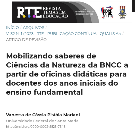
INÍCIO
/
ARQUIVOS
/
V. 32 N. 1 (2023): RTE - PUBLICAÇÃO CONTÍNUA - QUALIS A4
/
ARTIGO DE REVISÃO
Mobilizando saberes de
Ciências da Natureza da BNCC a
partir de oficinas didáticas para
docentes dos anos iniciais do
ensino fundamental
Vanessa de Cássia Pistóia Mariani
Universidade Federal de Santa Maria
https://orcid.org/0000-0002-5825-7648