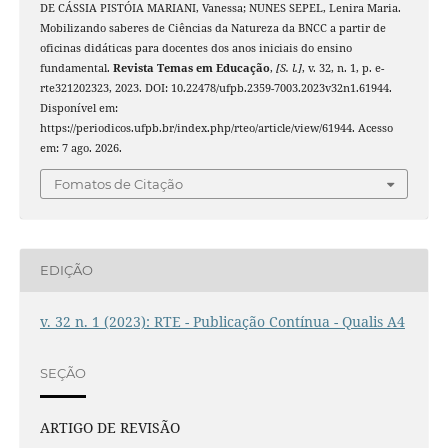
DE CÁSSIA PISTÓIA MARIANI, Vanessa; NUNES SEPEL, Lenira Maria.
Mobilizando saberes de Ciências da Natureza da BNCC a partir de
oficinas didáticas para docentes dos anos iniciais do ensino
fundamental.
Revista Temas em Educação
,
[S. l.]
, v. 32, n. 1, p. e-
rte321202323, 2023. DOI: 10.22478/ufpb.2359-7003.2023v32n1.61944.
Disponível em:
https://periodicos.ufpb.br/index.php/rteo/article/view/61944. Acesso
em: 7 ago. 2026.
Fomatos de Citação
EDIÇÃO
v. 32 n. 1 (2023): RTE - Publicação Contínua - Qualis A4
SEÇÃO
ARTIGO DE REVISÃO