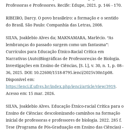
Professoras e Professores. Recife: Edupe, 2021. p. 146 - 170.
RIBEIRO, Darcy. O povo brasileiro: a formação e o sentido
do Brasil. São Paulo: Companhia das Letras, 2008.
SILVA, Joaklebio Alves da; MAKNAMARA, Marlécio. “As
lembranças do passado surgem como um fantasma”:
Currículos para Educação Étnico-Racial Crítica em
Narrativas (Auto)Biográficas de Professores/as de Biologia.
Investigações em Ensino de Ciências, [S. l.], v. 30, n. 1, p. 08–
36, 2025. DOI: 10.22600/1518-8795.ienci/2025v30n1p08.
Disponível em:
https://ienci.if.ufrgs.br/index.php/ienci/article/view/3919
.
Acesso em: 15 mar. 2026.
SILVA, Joaklebio Alves. Educação Étnico-racial Crítica para o
Ensino de Ciências: descolonizando caminhos na formação
inicial de professoras e professores de biologia. 2022. 285 f.
Tese (Programa de Pós-Graduação em Ensino das Ciências) -