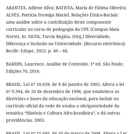
ARANTES, Adlene Silva; BATISTA, Maria de Fátima Oliveira;
ALVES, Patrícia Formiga Maciel. Relações Étnico-Raciais:
uma análise sobre a contribuição deste componente
curricular no curso de pedagogia da UPE (Campus Mata
Norte). In. SILVA, Tarcia Regina. (Org.) Diversidade,
Diferença e Inclusão na Universidade. [Recurso eletrônico].
Recife: Edupe, 2023. p. 40 – 66.
BARDIN, Laurence. Análise de Conteúdo. 1ª ed. São Paulo:
Edições 70, 2016.
BRASIL. Lei nº 10.639, de 9 de janeiro de 2003. Altera a lei
nº 9.394, de 20 de dezembro de 1996, que estabelece as
diretrizes e bases da educação nacional, para incluir no
currículo oficial da rede de ensino a obrigatoriedade da
temática “História e Cultura Afro-brasileira”, e dá outras
providências. 2003.
BRASIL. Lei nº 11.645, de 10 de março de 2008. Altera a Lei