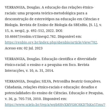
VERRANGIA, Douglas. A educação das relações étnico-
raciais: uma proposta teórico-metodológica para a
desconstrução de estereótipos na educação em Ciências e
Biologia. Revista de Ensino de Biologia da SBEnBio, [S. l.], v.
15, n. nesp2, p. 492–512, 2022. DOI:
10.46667/renbio.v15inesp2.782. Disponível em:
https://renbio.org.br/index.php/sbenbio/article/view/782
.
Acesso em: 02 jul. 2023
VERRANGIA, Douglas. Educação científica e diversidade
étnico-racial: o ensino e a pesquisa em foco. Revista
Interacções, v. 10, n. 31, 2014.
VERRANGIA, Douglas; SILVA, Petronilha Beatriz Gonçalves.
Cidadania, relações étnico-raciais e educação: desafios e
potencialidades do ensino de Ciências. Educação e Pesquisa,
v. 36, p. 705-718, 2010. Disponível em:
https://www.scielo.br/j/ep/a/wqb8HvXMVG8C8KD7hKn5Tms/?