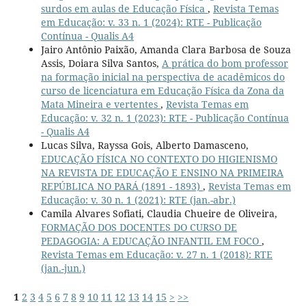
surdos em aulas de Educação Física
,
Revista Temas
em Educação: v. 33 n. 1 (2024): RTE - Publicação
Contínua - Qualis A4
Jairo Antônio Paixão, Amanda Clara Barbosa de Souza
Assis, Doiara Silva Santos,
A prática do bom professor
na formação inicial na perspectiva de acadêmicos do
curso de licenciatura em Educação Física da Zona da
Mata Mineira e vertentes
,
Revista Temas em
Educação: v. 32 n. 1 (2023): RTE - Publicação Contínua
- Qualis A4
Lucas Silva, Rayssa Gois, Alberto Damasceno,
EDUCAÇÃO FÍSICA NO CONTEXTO DO HIGIENISMO
NA REVISTA DE EDUCAÇÃO E ENSINO NA PRIMEIRA
REPÚBLICA NO PARÁ (1891 - 1893)
,
Revista Temas em
Educação: v. 30 n. 1 (2021): RTE (jan.-abr.)
Camila Alvares Sofiati, Claudia Chueire de Oliveira,
FORMAÇÃO DOS DOCENTES DO CURSO DE
PEDAGOGIA: A EDUCAÇÃO INFANTIL EM FOCO
,
Revista Temas em Educação: v. 27 n. 1 (2018): RTE
(jan.-jun.)
1
2
3
4
5
6
7
8
9
10
11
12
13
14
15
>
>>