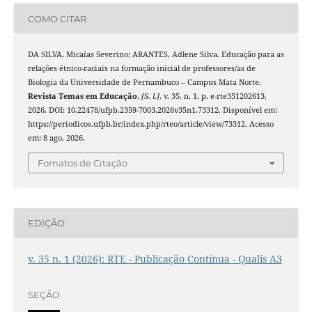
COMO CITAR
DA SILVA, Micaías Severino; ARANTES, Adlene Silva. Educação para as
relações étnico-raciais na formação inicial de professores/as de
Biologia da Universidade de Pernambuco – Campus Mata Norte.
Revista Temas em Educação
,
[S. l.]
, v. 35, n. 1, p. e-rte351202613,
2026. DOI: 10.22478/ufpb.2359-7003.2026v35n1.73312. Disponível em:
https://periodicos.ufpb.br/index.php/rteo/article/view/73312. Acesso
em: 8 ago. 2026.
Fomatos de Citação
EDIÇÃO
v. 35 n. 1 (2026): RTE - Publicação Contínua - Qualis A3
SEÇÃO