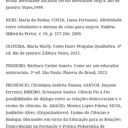
Brasil: identidade nacional versus identidade negra. Rio de
Janeiro: Vozes,1999.
NERY, Maria da Penha; COSTA, Liana Fortunato. Afetividade
entre estudantes e sistema de cotas para negros. Paidéia
(Ribeirão Preto), v. 19, p. 257-266, 2009.
OLIVEIRA, Maria Marly. Como Fazer Pesquisa Qualitativa. 4ª
ed. Rio de Janeiro: Editora Vozes, 2012.
PINHEIRO, Bárbara Carine Soares. Como ser um educador
antirracista. 5ª ed. São Paulo: Planeta do Brasil, 2023.
PRUDÊNCIO, Christiana Andréa Vianna; SANTOS, Dayane
Ferreira; RIBEIRO, Krisnayne Santos. Ciência Fio a Fio:
possibilidades de diálogo entre as relações étnico-raciais e o
ensino de ciências. In. ARAÚJO, Monica Lopes Folena; SILVA,
Joaklebio Alves. (Organizadores). Ensino de Ciências e
Biologia: Discussões em torno da Educação para as Relações
Étnico-Raciais na Formação e Prática Pedagógica de