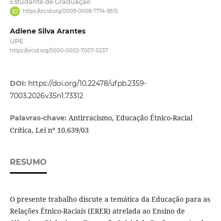
Estudante de Graduação
https://orcid.org/0009-0008-7774-8515
Adlene Silva Arantes
UPE
https://orcid.org/0000-0002-7007-0237
DOI:
https://doi.org/10.22478/ufpb.2359-
7003.2026v35n1.73312
Antirracismo, Educação Étnico-Racial
Palavras-chave:
Crítica, Lei nº 10.639/03
RESUMO
O presente trabalho discute a temática da Educação para as
Relações Étnico-Raciais (ERER) atrelada ao Ensino de