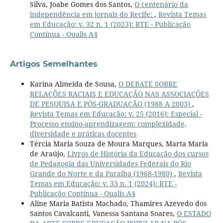
Silva, Joabe Gomes dos Santos,
O centenário da
independência em jornais do Recife:
,
Revista Temas
em Educação: v. 32 n. 1 (2023): RTE - Publicação
Contínua - Qualis A4
Artigos Semelhantes
Karina Almeida de Sousa,
O DEBATE SOBRE
RELAÇÕES RACIAIS E EDUCAÇÃO NAS ASSOCIAÇÕES
DE PESQUISA E PÓS-GRADUAÇÃO (1988 A 2003)
,
Revista Temas em Educação: v. 25 (2016): Especial -
Processo ensino-aprendizagem: complexidade,
diversidade e práticas docentes
Tércia Maria Souza de Moura Marques, Marta Maria
de Araújo,
Livros de História da Educação dos cursos
de Pedagogia das Universidades Federais do Rio
Grande do Norte e da Paraíba (1968-1980)
,
Revista
Temas em Educação: v. 33 n. 1 (2024): RTE -
Publicação Contínua - Qualis A4
Aline Maria Batista Machado, Thamires Azevedo dos
Santos Cavalcanti, Vanessa Santana Soares,
O ESTADO