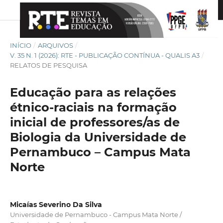
INÍCIO
/
ARQUIVOS
/
V. 35 N. 1 (2026): RTE - PUBLICAÇÃO CONTÍNUA - QUALIS A3
/
RELATOS DE PESQUISA
Educação para as relações
étnico-raciais na formação
inicial de professores/as de
Biologia da Universidade de
Pernambuco – Campus Mata
Norte
Micaías Severino Da Silva
Universidade de Pernambuco - Campus Mata Norte /