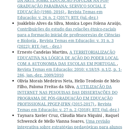
DA ARTE SOBRE EDUCAÇÃO POPULAR NA PÓS-
GRADUAÇÃO PARAIBANA: SERVIÇO SOCIAL E
EDUCAÇÃO (1980- 2016)
,
Revista Temas em
Educação: v. 26 n. 2 (2017): RTE (jul.-dez.)
Joaklebio Alves da Silva, Monica Lopes Folena Araújo,
Contribuições do estudo das relações étnico-raciais
para a formação inicial de professores/as de Ciências
e Biologia
,
Revista Temas em Educação: v. 31 n. 3
(2022): RTE (set. - dez.)
Ernesto Candeias Martins,
A TERRITORIALIZAÇÃO
EDUCATIVA NA LÓGICA DE AÇÃO DO PODER LOCAL
COM A AUTONOMIA DAS ESCOLAS EM PORTUGAL
,
Revista Temas em Educação: 2010: v.18/19, n.1/2, p. 1-
286, jan.-dez. 2009/2010
Olivia Morais Medeiros Neta, Helio Teodosio de Melo
Filho, Paloma Freitas da Silva,
A UTILIZAÇÃO DA
INTERNET NAS PESQUISAS DAS DISSERTAÇÕES DO
PROGRAMA DE PÓS-GRADUAÇÃO EM EDUCAÇÃO
PROFISSIONAL PPGEP-IFRN (2015-2017)
,
Revista
Temas em Educação: v. 27 n. 2 (2018): RTE (jul.-dez.)
Taynara Xavier Cruz, Cláudia Mara Niquini , Raquel
Schwenck de Mello Vianna Soares,
Uma revisão
integrativa sobre estratégias pedagógicas para alunos