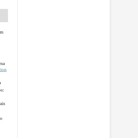
em
uma
tion
a
s:
ais
ho