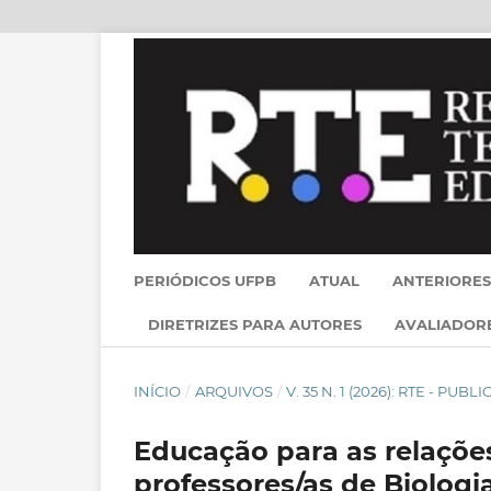
PERIÓDICOS UFPB
ATUAL
ANTERIORES
DIRETRIZES PARA AUTORES
AVALIADOR
INÍCIO
/
ARQUIVOS
/
V. 35 N. 1 (2026): RTE - PU
Educação para as relações
professores/as de Biolog