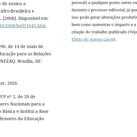
pessoal) a qualquer ponto antes o
e de ensino a
durante o processo editorial, já qu
Afro-Brasileira e
isso pode gerar alterações produti
, [2008]. Disponível em:
bem como aumentar o impacto e a
10/2008/lei/l11645.htm
.
citação do trabalho publicado (Vej
Efeito do Acesso Livre
).
996, de 14 de maio de
Educação para as Relações
PNEERQ. Brasília, DF:
:
ar. 2026.
CP nº 2, de 20 de
lares Nacionais para a
Básica e institui a Base
fessores da Educação