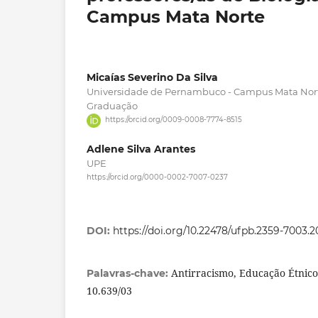
Campus Mata Norte
Micaías Severino Da Silva
Universidade de Pernambuco - Campus Mata Nort
Graduação
https://orcid.org/0009-0008-7774-8515
Adlene Silva Arantes
UPE
https://orcid.org/0000-0002-7007-0237
DOI:
https://doi.org/10.22478/ufpb.2359-7003.
Antirracismo, Educação Étnico-R
Palavras-chave:
10.639/03