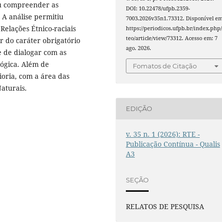
u compreender as
DOI: 10.22478/ufpb.2359-
. A análise permitiu
7003.2026v35n1.73312. Disponível em
Relações Étnico-raciais
https://periodicos.ufpb.br/index.php/
teo/article/view/73312. Acesso em: 7
r do caráter obrigatório
ago. 2026.
 de dialogar com as
gógica. Além de
Fomatos de Citação
oria, com a área das
aturais.
EDIÇÃO
v. 35 n. 1 (2026): RTE -
Publicação Contínua - Qualis
A3
SEÇÃO
RELATOS DE PESQUISA