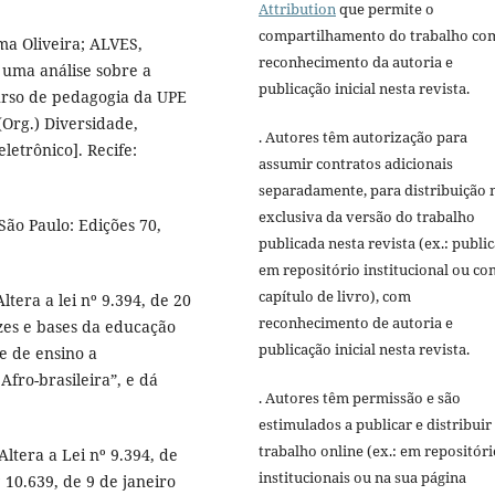
Attribution
que permite o
compartilhamento do trabalho co
ma Oliveira; ALVES,
reconhecimento da autoria e
: uma análise sobre a
publicação inicial nesta revista.
urso de pedagogia da UPE
(Org.) Diversidade,
. Autores têm autorização para
letrônico]. Recife:
assumir contratos adicionais
separadamente, para distribuição 
exclusiva da versão do trabalho
São Paulo: Edições 70,
publicada nesta revista (ex.: publi
em repositório institucional ou c
capítulo de livro), com
ltera a lei nº 9.394, de 20
reconhecimento de autoria e
zes e bases da educação
publicação inicial nesta revista.
de de ensino a
Afro-brasileira”, e dá
. Autores têm permissão e são
estimulados a publicar e distribuir
trabalho online (ex.: em repositóri
ltera a Lei nº 9.394, de
institucionais ou na sua página
10.639, de 9 de janeiro