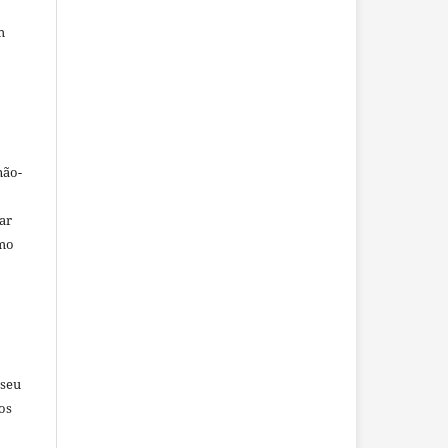
m
não-
car
omo
 seu
os