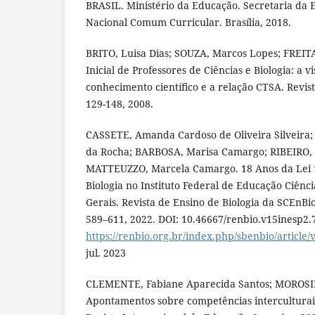
BRASIL. Ministério da Educação. Secretaria da 
Nacional Comum Curricular. Brasília, 2018.
BRITO, Luisa Dias; SOUZA, Marcos Lopes; FREIT
Inicial de Professores de Ciências e Biologia: a 
conhecimento científico e a relação CTSA. Revista
129-148, 2008.
CASSETE, Amanda Cardoso de Oliveira Silveira
da Rocha; BARBOSA, Marisa Camargo; RIBEIRO, 
MATTEUZZO, Marcela Camargo. 18 Anos da Lei 1
Biologia no Instituto Federal de Educação Ciênc
Gerais. Revista de Ensino de Biologia da SCEnBio. [
589–611, 2022. DOI: 10.46667/renbio.v15inesp2.
https://renbio.org.br/index.php/sbenbio/article/
jul. 2023
CLEMENTE, Fabiane Aparecida Santos; MOROSINI
Apontamentos sobre competências interculturai