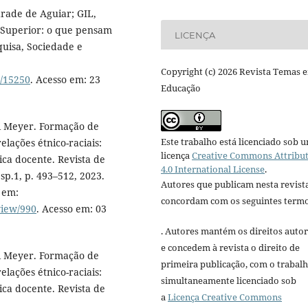
rade de Aguiar; GIL,
 Superior: o que pensam
LICENÇA
quisa, Sociedade e
Copyright (c) 2026 Revista Temas 
w/15250
. Acesso em: 23
Educação
 Meyer. Formação de
Este trabalho está licenciado sob 
elações étnico-raciais:
licença
Creative Commons Attribu
ica docente. Revista de
4.0 International License
.
esp.1, p. 493–512, 2023.
Autores que publicam nesta revist
 em:
concordam com os seguintes termo
view/990
. Acesso em: 03
. Autores mantém os direitos autor
e concedem à revista o direito de
 Meyer. Formação de
primeira publicação, com o trabal
elações étnico-raciais:
simultaneamente licenciado sob
ica docente. Revista de
a
Licença Creative Commons