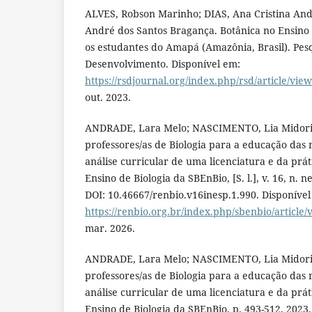
ALVES, Robson Marinho; DIAS, Ana Cristina And
André dos Santos Bragança. Botânica no Ensino
os estudantes do Amapá (Amazônia, Brasil). Pes
Desenvolvimento. Disponível em:
https://rsdjournal.org/index.php/rsd/article/vie
out. 2023.
ANDRADE, Lara Melo; NASCIMENTO, Lia Midori
professores/as de Biologia para a educação das r
análise curricular de uma licenciatura e da prát
Ensino de Biologia da SBEnBio, [S. l.], v. 16, n. n
DOI: 10.46667/renbio.v16inesp.1.990. Disponível
https://renbio.org.br/index.php/sbenbio/article/
mar. 2026.
ANDRADE, Lara Melo; NASCIMENTO, Lia Midori
professores/as de Biologia para a educação das r
análise curricular de uma licenciatura e da prát
Ensino de Biologia da SBEnBio, p. 493-512, 2023.