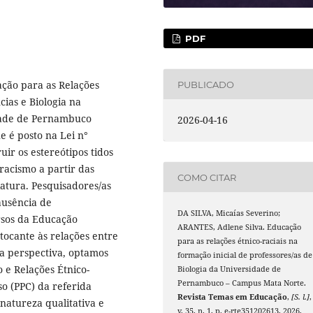
PDF
ação para as Relações
PUBLICADO
cias e Biologia na
idade de Pernambuco
2026-04-16
 é posto na Lei n°
ir os estereótipos tidos
racismo a partir das
COMO CITAR
iatura. Pesquisadores/as
ausência de
DA SILVA, Micaías Severino;
ursos da Educação
ARANTES, Adlene Silva. Educação
 tocante às relações entre
para as relações étnico-raciais na
sa perspectiva, optamos
formação inicial de professores/as de
 e Relações Étnico-
Biologia da Universidade de
Pernambuco – Campus Mata Norte.
o (PPC) da referida
Revista Temas em Educação
,
[S. l.]
,
natureza qualitativa e
v. 35, n. 1, p. e-rte351202613, 2026.