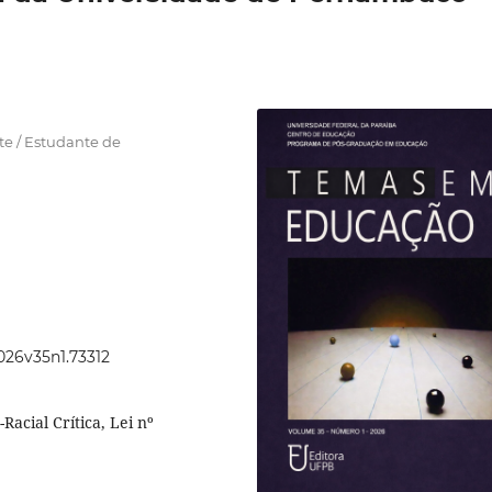
e / Estudante de
2026v35n1.73312
acial Crítica, Lei nº