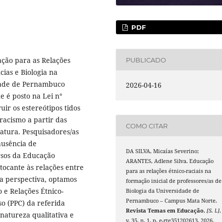
PDF
ação para as Relações
PUBLICADO
cias e Biologia na
idade de Pernambuco
2026-04-16
 é posto na Lei n°
ir os estereótipos tidos
racismo a partir das
COMO CITAR
iatura. Pesquisadores/as
ausência de
DA SILVA, Micaías Severino;
ursos da Educação
ARANTES, Adlene Silva. Educação
 tocante às relações entre
para as relações étnico-raciais na
sa perspectiva, optamos
formação inicial de professores/as de
 e Relações Étnico-
Biologia da Universidade de
Pernambuco – Campus Mata Norte.
o (PPC) da referida
Revista Temas em Educação
,
[S. l.]
,
natureza qualitativa e
v. 35, n. 1, p. e-rte351202613, 2026.