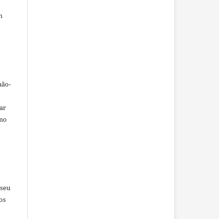
m
não-
car
omo
 seu
os