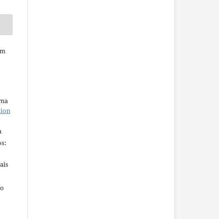
em
uma
tion
a
s:
ais
ho