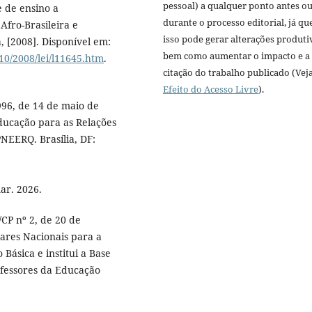
pessoal) a qualquer ponto antes o
e de ensino a
durante o processo editorial, já qu
Afro-Brasileira e
isso pode gerar alterações produti
, [2008]. Disponível em:
bem como aumentar o impacto e a
10/2008/lei/l11645.htm
.
citação do trabalho publicado (Vej
Efeito do Acesso Livre
).
996, de 14 de maio de
Educação para as Relações
PNEERQ. Brasília, DF:
:
ar. 2026.
CP nº 2, de 20 de
lares Nacionais para a
Básica e institui a Base
fessores da Educação