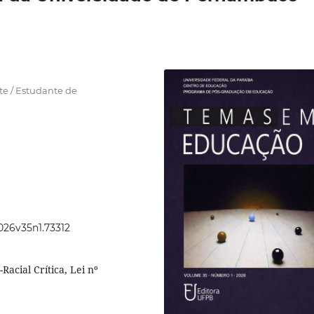
e / Estudante de
2026v35n1.73312
acial Crítica, Lei nº