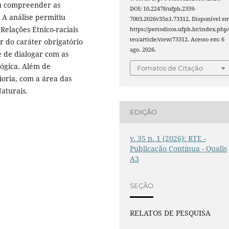
u compreender as
DOI: 10.22478/ufpb.2359-
. A análise permitiu
7003.2026v35n1.73312. Disponível em
Relações Étnico-raciais
https://periodicos.ufpb.br/index.php/
teo/article/view/73312. Acesso em: 6
r do caráter obrigatório
ago. 2026.
 de dialogar com as
gógica. Além de
Fomatos de Citação
oria, com a área das
aturais.
EDIÇÃO
v. 35 n. 1 (2026): RTE -
Publicação Contínua - Qualis
A3
SEÇÃO
RELATOS DE PESQUISA