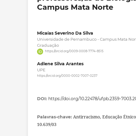
Campus Mata Norte
Micaías Severino Da Silva
Universidade de Pernambuco - Campus Mata Nort
Graduação
https://orcid.org/0009-0008-7774-8515
Adlene Silva Arantes
UPE
https://orcid.org/0000-0002-7007-0237
DOI:
https://doi.org/10.22478/ufpb.2359-7003.
Antirracismo, Educação Étnico-R
Palavras-chave:
10.639/03