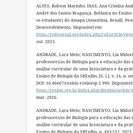
ALVES, Robson Marinho; DIAS, Ana Cristina And
André dos Santos Bragança. Botânica no Ensino
os estudantes do Amapá (Amazônia, Brasil). Pes
Desenvolvimento. Disponível em:
https://rsdjournal.org/index.php/rsd/article/vie
out. 2023.
ANDRADE, Lara Melo; NASCIMENTO, Lia Midori
professores/as de Biologia para a educação das r
análise curricular de uma licenciatura e da prát
Ensino de Biologia da SBEnBio, [S. l.], v. 16, n. n
DOI: 10.46667/renbio.v16inesp.1.990. Disponível
https://renbio.org.br/index.php/sbenbio/article/
mar. 2026.
ANDRADE, Lara Melo; NASCIMENTO, Lia Midori
professores/as de Biologia para a educação das r
análise curricular de uma licenciatura e da prát
Ensino de Biologia da SBEnBio, p. 493-512, 2023.