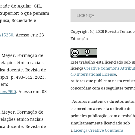
rade de Aguiar; GIL,
 Superior: o que pensam
LICENÇA
quisa, Sociedade e
Copyright (c) 2026 Revista Temas 
w/15250
. Acesso em: 23
Educação
 Meyer. Formação de
Este trabalho está licenciado sob 
elações étnico-raciais:
licença
Creative Commons Attribu
ica docente. Revista de
4.0 International License
.
esp.1, p. 493–512, 2023.
Autores que publicam nesta revist
 em:
concordam com os seguintes termo
view/990
. Acesso em: 03
. Autores mantém os direitos autor
e concedem à revista o direito de
 Meyer. Formação de
primeira publicação, com o trabal
elações étnico-raciais:
simultaneamente licenciado sob
ica docente. Revista de
a
Licença Creative Commons