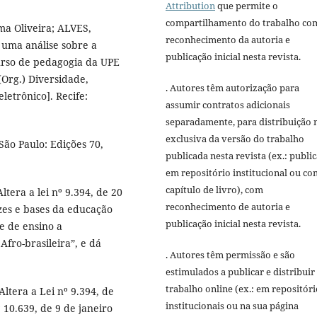
Attribution
que permite o
compartilhamento do trabalho co
ma Oliveira; ALVES,
reconhecimento da autoria e
: uma análise sobre a
publicação inicial nesta revista.
urso de pedagogia da UPE
(Org.) Diversidade,
. Autores têm autorização para
letrônico]. Recife:
assumir contratos adicionais
separadamente, para distribuição 
exclusiva da versão do trabalho
São Paulo: Edições 70,
publicada nesta revista (ex.: publi
em repositório institucional ou c
capítulo de livro), com
ltera a lei nº 9.394, de 20
reconhecimento de autoria e
zes e bases da educação
publicação inicial nesta revista.
de de ensino a
Afro-brasileira”, e dá
. Autores têm permissão e são
estimulados a publicar e distribuir
trabalho online (ex.: em repositóri
ltera a Lei nº 9.394, de
institucionais ou na sua página
10.639, de 9 de janeiro