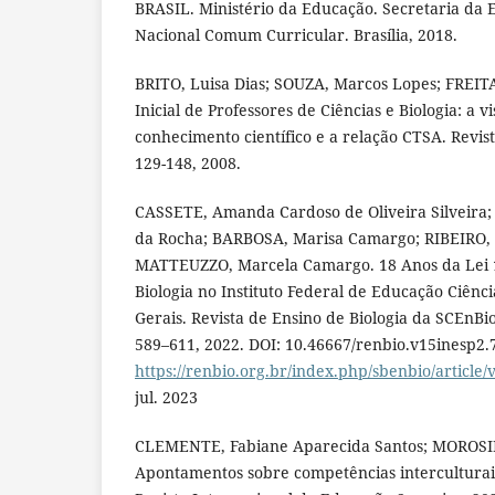
BRASIL. Ministério da Educação. Secretaria da 
Nacional Comum Curricular. Brasília, 2018.
BRITO, Luisa Dias; SOUZA, Marcos Lopes; FREIT
Inicial de Professores de Ciências e Biologia: a 
conhecimento científico e a relação CTSA. Revista
129-148, 2008.
CASSETE, Amanda Cardoso de Oliveira Silveira
da Rocha; BARBOSA, Marisa Camargo; RIBEIRO, 
MATTEUZZO, Marcela Camargo. 18 Anos da Lei 1
Biologia no Instituto Federal de Educação Ciênc
Gerais. Revista de Ensino de Biologia da SCEnBio. [
589–611, 2022. DOI: 10.46667/renbio.v15inesp2.
https://renbio.org.br/index.php/sbenbio/article/
jul. 2023
CLEMENTE, Fabiane Aparecida Santos; MOROSINI
Apontamentos sobre competências interculturai