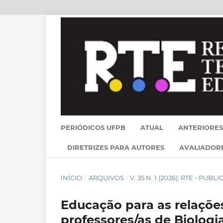
PERIÓDICOS UFPB
ATUAL
ANTERIORES
DIRETRIZES PARA AUTORES
AVALIADOR
INÍCIO
/
ARQUIVOS
/
V. 35 N. 1 (2026): RTE - PU
Educação para as relações
professores/as de Biolog