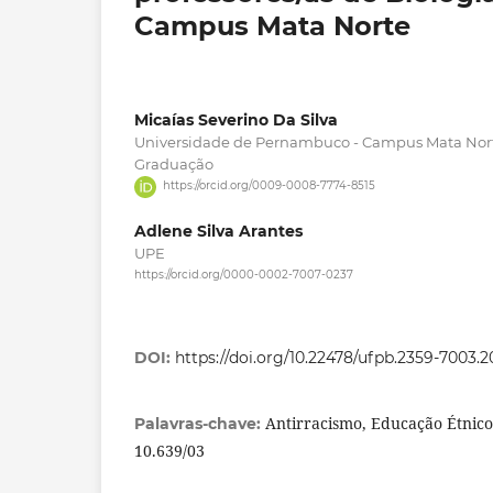
Campus Mata Norte
Micaías Severino Da Silva
Universidade de Pernambuco - Campus Mata Nort
Graduação
https://orcid.org/0009-0008-7774-8515
Adlene Silva Arantes
UPE
https://orcid.org/0000-0002-7007-0237
DOI:
https://doi.org/10.22478/ufpb.2359-7003.
Antirracismo, Educação Étnico-R
Palavras-chave:
10.639/03