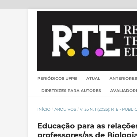
PERIÓDICOS UFPB
ATUAL
ANTERIORES
DIRETRIZES PARA AUTORES
AVALIADOR
INÍCIO
/
ARQUIVOS
/
V. 35 N. 1 (2026): RTE - PU
Educação para as relações
professores/as de Biolog