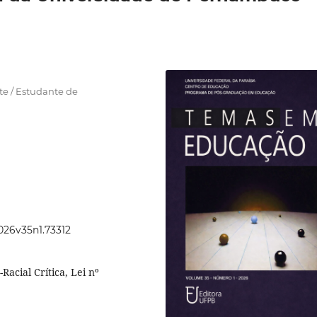
e / Estudante de
2026v35n1.73312
acial Crítica, Lei nº