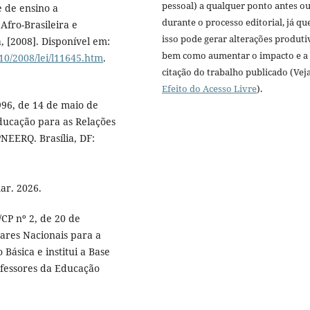
pessoal) a qualquer ponto antes o
e de ensino a
durante o processo editorial, já qu
Afro-Brasileira e
isso pode gerar alterações produti
, [2008]. Disponível em:
bem como aumentar o impacto e a
10/2008/lei/l11645.htm
.
citação do trabalho publicado (Vej
Efeito do Acesso Livre
).
996, de 14 de maio de
Educação para as Relações
PNEERQ. Brasília, DF:
:
ar. 2026.
CP nº 2, de 20 de
lares Nacionais para a
Básica e institui a Base
fessores da Educação