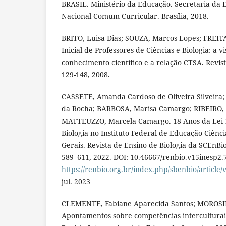
BRASIL. Ministério da Educação. Secretaria da 
Nacional Comum Curricular. Brasília, 2018.
BRITO, Luisa Dias; SOUZA, Marcos Lopes; FREIT
Inicial de Professores de Ciências e Biologia: a 
conhecimento científico e a relação CTSA. Revista
129-148, 2008.
CASSETE, Amanda Cardoso de Oliveira Silveira
da Rocha; BARBOSA, Marisa Camargo; RIBEIRO, 
MATTEUZZO, Marcela Camargo. 18 Anos da Lei 1
Biologia no Instituto Federal de Educação Ciênc
Gerais. Revista de Ensino de Biologia da SCEnBio. [
589–611, 2022. DOI: 10.46667/renbio.v15inesp2.
https://renbio.org.br/index.php/sbenbio/article/
jul. 2023
CLEMENTE, Fabiane Aparecida Santos; MOROSINI
Apontamentos sobre competências interculturai