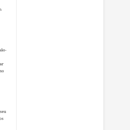
m
não-
car
omo
 seu
os