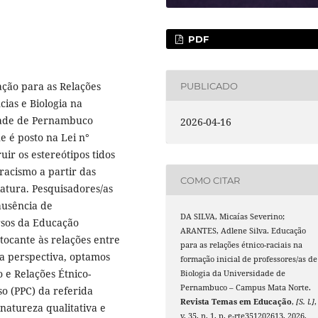
PDF
ação para as Relações
PUBLICADO
cias e Biologia na
idade de Pernambuco
2026-04-16
 é posto na Lei n°
ir os estereótipos tidos
racismo a partir das
COMO CITAR
iatura. Pesquisadores/as
ausência de
DA SILVA, Micaías Severino;
ursos da Educação
ARANTES, Adlene Silva. Educação
 tocante às relações entre
para as relações étnico-raciais na
sa perspectiva, optamos
formação inicial de professores/as de
 e Relações Étnico-
Biologia da Universidade de
Pernambuco – Campus Mata Norte.
o (PPC) da referida
Revista Temas em Educação
,
[S. l.]
,
natureza qualitativa e
v. 35, n. 1, p. e-rte351202613, 2026.