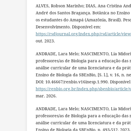
ALVES, Robson Marinho; DIAS, Ana Cristina And
André dos Santos Bragança. Botânica no Ensino
os estudantes do Amapá (Amazônia, Brasil). Pes
Desenvolvimento. Disponível em:
https://rsdjournal.org/index.php/rsd/article/vie
out. 2023.
ANDRADE, Lara Melo; NASCIMENTO, Lia Midori
professores/as de Biologia para a educação das r
análise curricular de uma licenciatura e da prát
Ensino de Biologia da SBEnBio, [S. l.], v. 16, n. n
DOI: 10.46667/renbio.v16inesp.1.990. Disponível
https://renbio.org.br/index.php/sbenbio/article/
mar. 2026.
ANDRADE, Lara Melo; NASCIMENTO, Lia Midori
professores/as de Biologia para a educação das r
análise curricular de uma licenciatura e da prát
Ensino de Biologia da SBEnBio, p. 493-512, 2023.