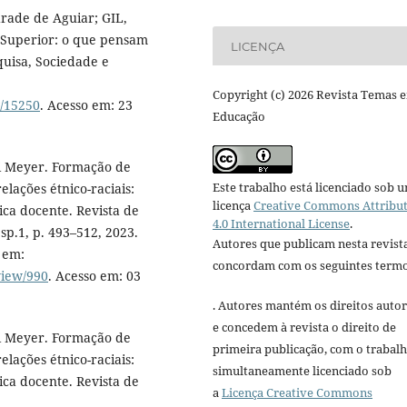
rade de Aguiar; GIL,
 Superior: o que pensam
LICENÇA
quisa, Sociedade e
Copyright (c) 2026 Revista Temas 
w/15250
. Acesso em: 23
Educação
 Meyer. Formação de
Este trabalho está licenciado sob 
elações étnico-raciais:
licença
Creative Commons Attribu
ica docente. Revista de
4.0 International License
.
esp.1, p. 493–512, 2023.
Autores que publicam nesta revist
 em:
concordam com os seguintes termo
view/990
. Acesso em: 03
. Autores mantém os direitos autor
e concedem à revista o direito de
 Meyer. Formação de
primeira publicação, com o trabal
elações étnico-raciais:
simultaneamente licenciado sob
ica docente. Revista de
a
Licença Creative Commons