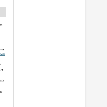
em
uma
tion
a
s:
ais
ho