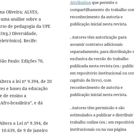
Attribution
que permite o
compartilhamento do trabalho co
ma Oliveira; ALVES,
reconhecimento da autoria e
: uma análise sobre a
publicação inicial nesta revista.
urso de pedagogia da UPE
(Org.) Diversidade,
. Autores têm autorização para
letrônico]. Recife:
assumir contratos adicionais
separadamente, para distribuição 
exclusiva da versão do trabalho
São Paulo: Edições 70,
publicada nesta revista (ex.: publi
em repositório institucional ou c
capítulo de livro), com
ltera a lei nº 9.394, de 20
reconhecimento de autoria e
zes e bases da educação
publicação inicial nesta revista.
de de ensino a
Afro-brasileira”, e dá
. Autores têm permissão e são
estimulados a publicar e distribuir
trabalho online (ex.: em repositóri
ltera a Lei nº 9.394, de
institucionais ou na sua página
10.639, de 9 de janeiro