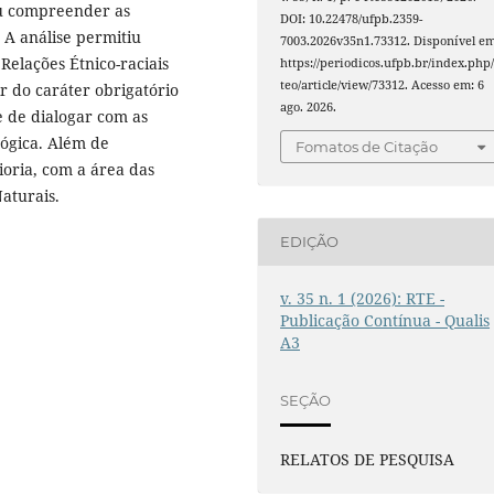
u compreender as
DOI: 10.22478/ufpb.2359-
. A análise permitiu
7003.2026v35n1.73312. Disponível em
Relações Étnico-raciais
https://periodicos.ufpb.br/index.php/
teo/article/view/73312. Acesso em: 6
r do caráter obrigatório
ago. 2026.
 de dialogar com as
gógica. Além de
Fomatos de Citação
oria, com a área das
aturais.
EDIÇÃO
v. 35 n. 1 (2026): RTE -
Publicação Contínua - Qualis
A3
SEÇÃO
RELATOS DE PESQUISA