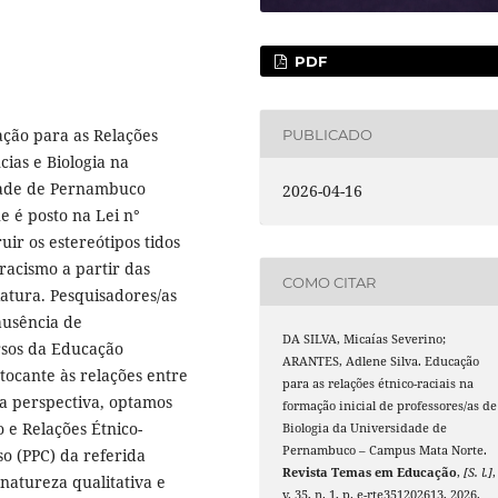
PDF
ação para as Relações
PUBLICADO
cias e Biologia na
idade de Pernambuco
2026-04-16
 é posto na Lei n°
ir os estereótipos tidos
racismo a partir das
COMO CITAR
iatura. Pesquisadores/as
ausência de
DA SILVA, Micaías Severino;
ursos da Educação
ARANTES, Adlene Silva. Educação
 tocante às relações entre
para as relações étnico-raciais na
sa perspectiva, optamos
formação inicial de professores/as de
 e Relações Étnico-
Biologia da Universidade de
Pernambuco – Campus Mata Norte.
o (PPC) da referida
Revista Temas em Educação
,
[S. l.]
,
natureza qualitativa e
v. 35, n. 1, p. e-rte351202613, 2026.