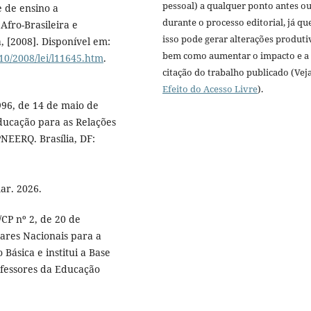
pessoal) a qualquer ponto antes o
e de ensino a
durante o processo editorial, já qu
Afro-Brasileira e
isso pode gerar alterações produti
, [2008]. Disponível em:
bem como aumentar o impacto e a
10/2008/lei/l11645.htm
.
citação do trabalho publicado (Vej
Efeito do Acesso Livre
).
996, de 14 de maio de
Educação para as Relações
PNEERQ. Brasília, DF:
:
ar. 2026.
CP nº 2, de 20 de
lares Nacionais para a
Básica e institui a Base
fessores da Educação