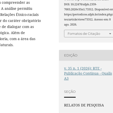
u compreender as
DOI: 10.22478/ufpb.2359-
. A análise permitiu
7003.2026v35n1.73312. Disponível em
Relações Étnico-raciais
https://periodicos.ufpb.br/index.php/
teo/article/view/73312. Acesso em: 8
r do caráter obrigatório
ago. 2026.
 de dialogar com as
gógica. Além de
Fomatos de Citação
oria, com a área das
aturais.
EDIÇÃO
v. 35 n. 1 (2026): RTE -
Publicação Contínua - Qualis
A3
SEÇÃO
RELATOS DE PESQUISA