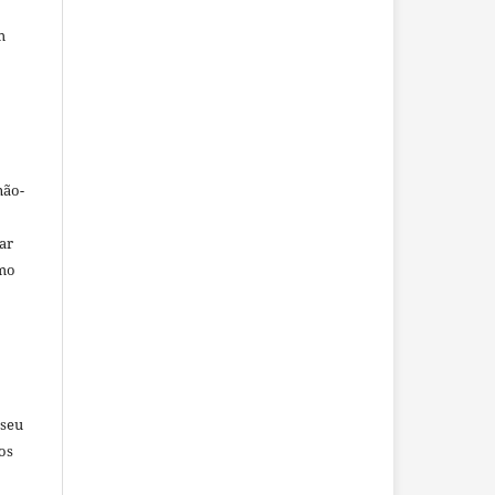
m
não-
car
omo
 seu
os