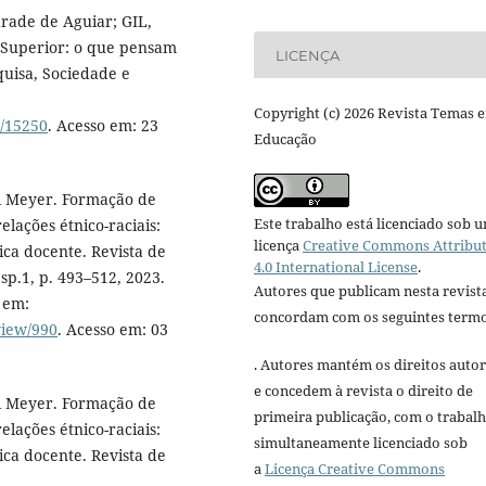
rade de Aguiar; GIL,
 Superior: o que pensam
LICENÇA
quisa, Sociedade e
Copyright (c) 2026 Revista Temas 
w/15250
. Acesso em: 23
Educação
 Meyer. Formação de
Este trabalho está licenciado sob 
elações étnico-raciais:
licença
Creative Commons Attribu
ica docente. Revista de
4.0 International License
.
esp.1, p. 493–512, 2023.
Autores que publicam nesta revist
 em:
concordam com os seguintes termo
view/990
. Acesso em: 03
. Autores mantém os direitos autor
e concedem à revista o direito de
 Meyer. Formação de
primeira publicação, com o trabal
elações étnico-raciais:
simultaneamente licenciado sob
ica docente. Revista de
a
Licença Creative Commons