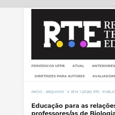
PERIÓDICOS UFPB
ATUAL
ANTERIORES
DIRETRIZES PARA AUTORES
AVALIADOR
INÍCIO
/
ARQUIVOS
/
V. 35 N. 1 (2026): RTE - PU
Educação para as relações
professores/as de Biolog