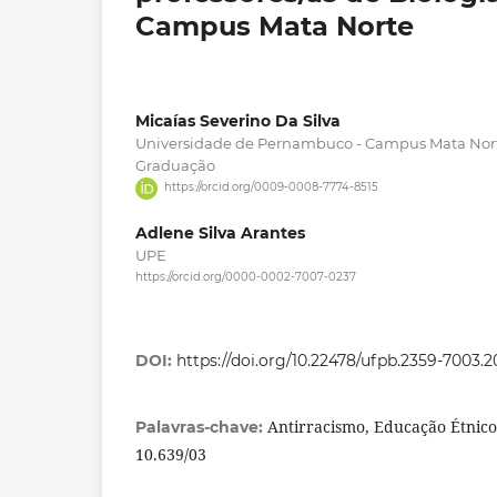
Campus Mata Norte
Micaías Severino Da Silva
Universidade de Pernambuco - Campus Mata Nort
Graduação
https://orcid.org/0009-0008-7774-8515
Adlene Silva Arantes
UPE
https://orcid.org/0000-0002-7007-0237
DOI:
https://doi.org/10.22478/ufpb.2359-7003.
Antirracismo, Educação Étnico-R
Palavras-chave:
10.639/03