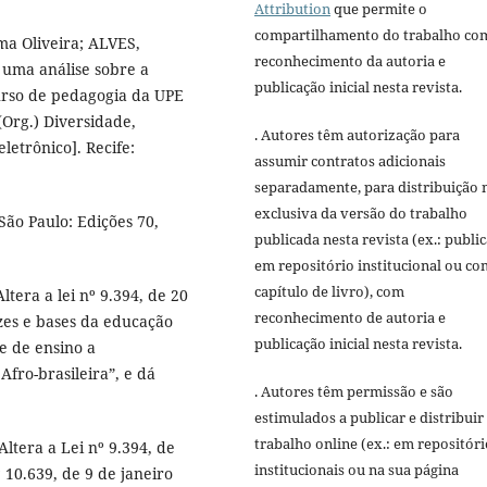
Attribution
que permite o
compartilhamento do trabalho co
ma Oliveira; ALVES,
reconhecimento da autoria e
: uma análise sobre a
publicação inicial nesta revista.
urso de pedagogia da UPE
(Org.) Diversidade,
. Autores têm autorização para
letrônico]. Recife:
assumir contratos adicionais
separadamente, para distribuição 
exclusiva da versão do trabalho
São Paulo: Edições 70,
publicada nesta revista (ex.: publi
em repositório institucional ou c
capítulo de livro), com
ltera a lei nº 9.394, de 20
reconhecimento de autoria e
zes e bases da educação
publicação inicial nesta revista.
de de ensino a
Afro-brasileira”, e dá
. Autores têm permissão e são
estimulados a publicar e distribuir
trabalho online (ex.: em repositóri
ltera a Lei nº 9.394, de
institucionais ou na sua página
10.639, de 9 de janeiro