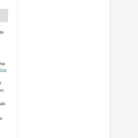
em
uma
tion
a
s:
ais
ho