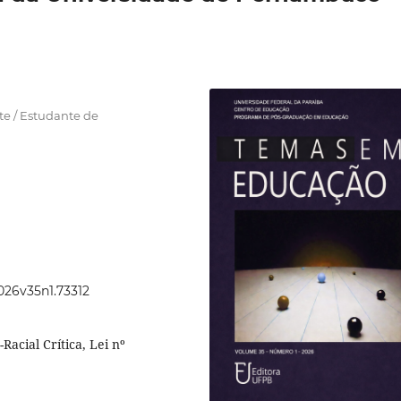
e / Estudante de
2026v35n1.73312
acial Crítica, Lei nº