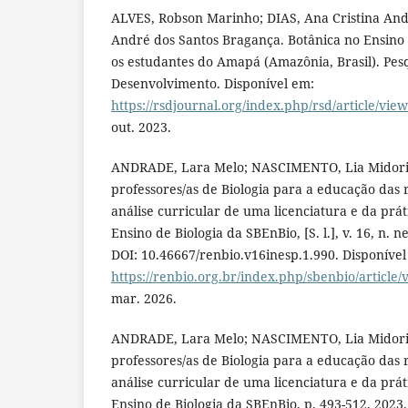
ALVES, Robson Marinho; DIAS, Ana Cristina And
André dos Santos Bragança. Botânica no Ensino
os estudantes do Amapá (Amazônia, Brasil). Pes
Desenvolvimento. Disponível em:
https://rsdjournal.org/index.php/rsd/article/vie
out. 2023.
ANDRADE, Lara Melo; NASCIMENTO, Lia Midori
professores/as de Biologia para a educação das r
análise curricular de uma licenciatura e da prát
Ensino de Biologia da SBEnBio, [S. l.], v. 16, n. n
DOI: 10.46667/renbio.v16inesp.1.990. Disponível
https://renbio.org.br/index.php/sbenbio/article/
mar. 2026.
ANDRADE, Lara Melo; NASCIMENTO, Lia Midori
professores/as de Biologia para a educação das r
análise curricular de uma licenciatura e da prát
Ensino de Biologia da SBEnBio, p. 493-512, 2023.