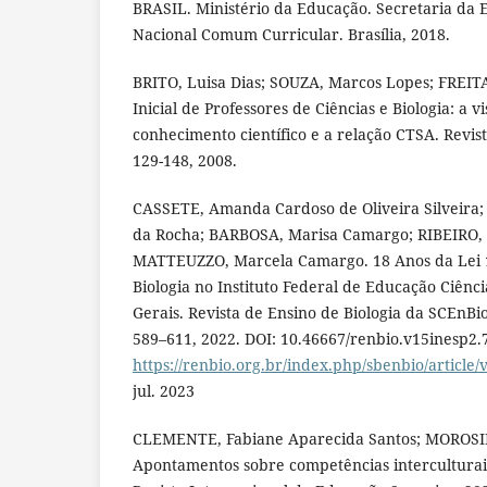
BRASIL. Ministério da Educação. Secretaria da 
Nacional Comum Curricular. Brasília, 2018.
BRITO, Luisa Dias; SOUZA, Marcos Lopes; FREIT
Inicial de Professores de Ciências e Biologia: a 
conhecimento científico e a relação CTSA. Revista
129-148, 2008.
CASSETE, Amanda Cardoso de Oliveira Silveira
da Rocha; BARBOSA, Marisa Camargo; RIBEIRO, 
MATTEUZZO, Marcela Camargo. 18 Anos da Lei 1
Biologia no Instituto Federal de Educação Ciênc
Gerais. Revista de Ensino de Biologia da SCEnBio. [
589–611, 2022. DOI: 10.46667/renbio.v15inesp2.
https://renbio.org.br/index.php/sbenbio/article/
jul. 2023
CLEMENTE, Fabiane Aparecida Santos; MOROSINI
Apontamentos sobre competências interculturai