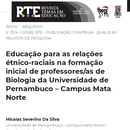
INÍCIO
/
ARQUIVOS
/
V. 35 N. 1 (2026): RTE - PUBLICAÇÃO CONTÍNUA - QUALIS A3
/
RELATOS DE PESQUISA
Educação para as relações
étnico-raciais na formação
inicial de professores/as de
Biologia da Universidade de
Pernambuco – Campus Mata
Norte
Micaías Severino Da Silva
Universidade de Pernambuco - Campus Mata Norte /