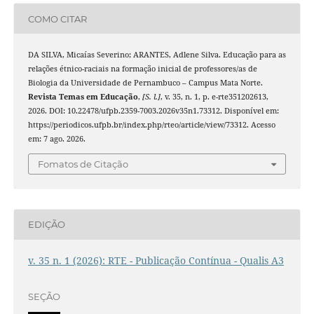
COMO CITAR
DA SILVA, Micaías Severino; ARANTES, Adlene Silva. Educação para as
relações étnico-raciais na formação inicial de professores/as de
Biologia da Universidade de Pernambuco – Campus Mata Norte.
Revista Temas em Educação
,
[S. l.]
, v. 35, n. 1, p. e-rte351202613,
2026. DOI: 10.22478/ufpb.2359-7003.2026v35n1.73312. Disponível em:
https://periodicos.ufpb.br/index.php/rteo/article/view/73312. Acesso
em: 7 ago. 2026.
Fomatos de Citação
EDIÇÃO
v. 35 n. 1 (2026): RTE - Publicação Contínua - Qualis A3
SEÇÃO