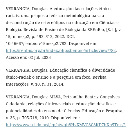
VERRANGIA, Douglas. A educação das relações étnico-
raciais: uma proposta teórico-metodológica para a
desconstrução de estereótipos na educação em Ciências e
Biologia. Revista de Ensino de Biologia da SBEnBio, [S. l.], v.
15, n. nesp2, p. 492–512, 2022. DOI:
10.46667/renbio.v15inesp2.782. Disponível em:
https://renbio.org.br/index.php/sbenbio/article/view/782
.
Acesso em: 02 jul. 2023
VERRANGIA, Douglas. Educação científica e diversidade
étnico-racial: o ensino e a pesquisa em foco. Revista
Interacções, v. 10, n. 31, 2014.
VERRANGIA, Douglas; SILVA, Petronilha Beatriz Gonçalves.
Cidadania, relações étnico-raciais e educação: desafios e
potencialidades do ensino de Ciências. Educação e Pesquisa,
v. 36, p. 705-718, 2010. Disponível em:
https://www.scielo.br/j/ep/a/wqb8HvXMVG8C8KD7hKn5Tms/?