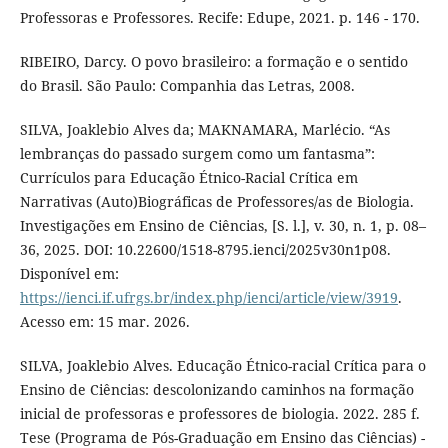
Professoras e Professores. Recife: Edupe, 2021. p. 146 - 170.
RIBEIRO, Darcy. O povo brasileiro: a formação e o sentido
do Brasil. São Paulo: Companhia das Letras, 2008.
SILVA, Joaklebio Alves da; MAKNAMARA, Marlécio. “As
lembranças do passado surgem como um fantasma”:
Currículos para Educação Étnico-Racial Crítica em
Narrativas (Auto)Biográficas de Professores/as de Biologia.
Investigações em Ensino de Ciências, [S. l.], v. 30, n. 1, p. 08–
36, 2025. DOI: 10.22600/1518-8795.ienci/2025v30n1p08.
Disponível em:
https://ienci.if.ufrgs.br/index.php/ienci/article/view/3919
.
Acesso em: 15 mar. 2026.
SILVA, Joaklebio Alves. Educação Étnico-racial Crítica para o
Ensino de Ciências: descolonizando caminhos na formação
inicial de professoras e professores de biologia. 2022. 285 f.
Tese (Programa de Pós-Graduação em Ensino das Ciências) -