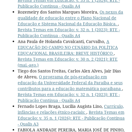
Revista Temas em Educação: v. 33 n. 1 (2024): RTE -
Publicação Contínua - Qualis A4
Rozemeiry dos Santos Marques Moreira,
Os nexos da
qualidade de educação entre o Plano Nacional de
Educação e Sistema Nacional da Educação Básica.
,
Revista Temas em Educação: v. 32 n. 1 (2023): RTE -
Publicação Contínua - Qualis A4
Ana Paula de Holanda Cavalcanti, Carvalho,
A
EDUCAÇÃO DO CAMPO NO CENÁRIO DA POLÍTICA
EDUCACIONAL BRASILEIRA: BREVE HISTÓRICO
,
Revista Temas em Educação: v. 30 n. 2 (2021): RTE
(mai.-ago.)
Tiego dos Santos Freitas, Carlos Alex Alves, Jair Dias
de Abreu,
O programa de pós-graduação em
educação da Universidade Federal da Paraíba e seus
contributos para a educação matemática paraibana
,
Revista Temas em Educação: v. 32 n. 1 (2023): RTE -
Publicação Contínua - Qualis A4
Fernado Lopes Braga, Lucilia Augista Lino,
Currículo,
infâncias e relações étnico-raciais:
,
Revista Temas em
Educação: v. 35 n. 1 (2026): RTE - Publicação Contínua
- Qualis A3
FABIOLA ANDRADE PEREIRA, MARIA JOSÉ DE PINHO,