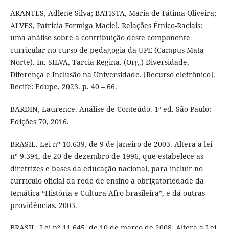
ARANTES, Adlene Silva; BATISTA, Maria de Fátima Oliveira;
ALVES, Patrícia Formiga Maciel. Relações Étnico-Raciais:
uma análise sobre a contribuição deste componente
curricular no curso de pedagogia da UPE (Campus Mata
Norte). In. SILVA, Tarcia Regina. (Org.) Diversidade,
Diferença e Inclusão na Universidade. [Recurso eletrônico].
Recife: Edupe, 2023. p. 40 – 66.
BARDIN, Laurence. Análise de Conteúdo. 1ª ed. São Paulo:
Edições 70, 2016.
BRASIL. Lei nº 10.639, de 9 de janeiro de 2003. Altera a lei
nº 9.394, de 20 de dezembro de 1996, que estabelece as
diretrizes e bases da educação nacional, para incluir no
currículo oficial da rede de ensino a obrigatoriedade da
temática “História e Cultura Afro-brasileira”, e dá outras
providências. 2003.
BRASIL. Lei nº 11.645, de 10 de março de 2008. Altera a Lei