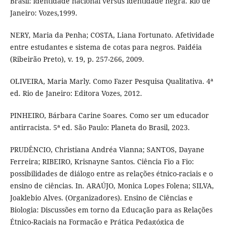
Brasil: identidade nacional versus identidade negra. Rio de
Janeiro: Vozes,1999.
NERY, Maria da Penha; COSTA, Liana Fortunato. Afetividade
entre estudantes e sistema de cotas para negros. Paidéia
(Ribeirão Preto), v. 19, p. 257-266, 2009.
OLIVEIRA, Maria Marly. Como Fazer Pesquisa Qualitativa. 4ª
ed. Rio de Janeiro: Editora Vozes, 2012.
PINHEIRO, Bárbara Carine Soares. Como ser um educador
antirracista. 5ª ed. São Paulo: Planeta do Brasil, 2023.
PRUDÊNCIO, Christiana Andréa Vianna; SANTOS, Dayane
Ferreira; RIBEIRO, Krisnayne Santos. Ciência Fio a Fio:
possibilidades de diálogo entre as relações étnico-raciais e o
ensino de ciências. In. ARAÚJO, Monica Lopes Folena; SILVA,
Joaklebio Alves. (Organizadores). Ensino de Ciências e
Biologia: Discussões em torno da Educação para as Relações
Étnico-Raciais na Formação e Prática Pedagógica de