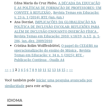
Edna Maria da Cruz Pinho,
A DÉCADA DA EDUCAÇÃO
E AS POLÍTICAS DE FORMAÇÃO DE PROFESSORES: UM
CONVITE À REFLEXÃO
,
Revista Temas em Educação:
v. 23 n. 1 (2014): RTE (jan.-jun.)
Ana Dorziat,
IMPLICAÇÕES DA GLOBALIZAÇÃO NA
POLÍTICA DE INCLUSÃO ESCOLAR: REFLEXÕES PARA
ALÉM DE INCLUSÃO ENQUANTO INSERÇÃO FÍSICA
,
Revista Temas em Educação: 2010: v.18/19, n.1/2, p. 1-
286, jan.-dez. 2009/2010
Cristina Rolim Wolffenbüttel,
O papel do CEEd/RS na
operacionalização do ensino de Música
,
Revista
Temas em Educação: v. 34 n. 1 (2025): RTE -
Publicação Contínua - Qualis A4
<<
<
1
2
3
4
5
6
7
8
9
10
11
12
13
14
15
>
>>
Você também pode
iniciar uma pesquisa avançada por
similaridade
para este artigo.
IDIOMA