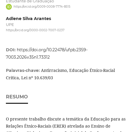
Estudante de Graduação
https://orcid.org/0009-0008-7774-8515
Adlene Silva Arantes
UPE
https://orcid.org/0000-0002-7007-0237
DOI:
https://doi.org/10.22478/ufpb.2359-
7003.2026v35n1.73312
Antirracismo, Educação Étnico-Racial
Palavras-chave:
Crítica, Lei nº 10.639/03
RESUMO
O presente trabalho discute a temática da Educação para as
Relações Étnico-Raciais (ERER) atrelada ao Ensino de