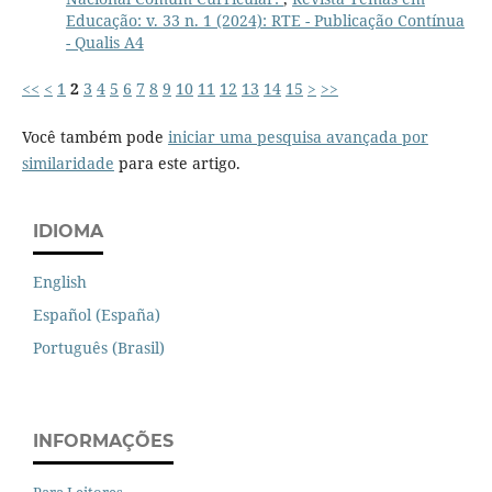
Educação: v. 33 n. 1 (2024): RTE - Publicação Contínua
- Qualis A4
<<
<
1
2
3
4
5
6
7
8
9
10
11
12
13
14
15
>
>>
Você também pode
iniciar uma pesquisa avançada por
similaridade
para este artigo.
IDIOMA
English
Español (España)
Português (Brasil)
INFORMAÇÕES
Para Leitores