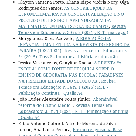
Klayton Santana Porto, Eliana Bispo Vitória Nery, Olga
Rodrigues dos Santos,
AS CONTRIBUIÇÕES DA
ETNOMATEMÁTICA NA CONTEXTUALIZAÇÃO E NO
PROCESSO DE ENSINO E APRENDIZAGEM DA
MATEMÁTICA EM UMA ESCOLA DO CAMPO
,
Revista
Temas em Educação: v. 30 n. 2 (2021): RTE (mai.-ago.)
Meryglaucia Silva Azevedo,
A EDUCAÇÃO DA
INFÂNCIA: UMA LEITURA NA REVISTA DO ENSINO DA
PARAÍBA (1932-1934)
,
Revista Temas em Educação: v.
24 (2015): Dossiê - Imprensa, história e educação
Jessica Vasconcelos, Genylton Rocha,
A REVISTA “A
ESCOLA" COMO FONTE DE PESQUISA SOBRE O
ENSINO DE GEOGRAFIA NAS ESCOLAS PARAENSES
NA PRIMEIRA METADE DO SÉCULO XX
,
Revista
Temas em Educação: v. 34 n. 1 (2025): RTE -
Publicação Contínua - Qualis A4
João Eudes Alexandre Sousa Júnior,
Abominável
reforma do Ensino Médio:
,
Revista Temas em
Educação: v. 33 n. 1 (2024): RTE - Publicação Contínua
- Qualis A4
Fábio Antonio Gabriel, Alfredo Moreira da Silva
Júnior, Ana Lúcia Pereira,
Ensino religioso na Base
Nacional Comum Curricular:
,
Revista Temas em