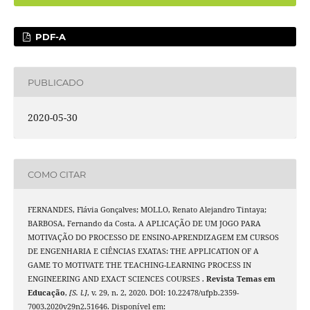
PDF-A
PUBLICADO
2020-05-30
COMO CITAR
FERNANDES, Flávia Gonçalves; MOLLO, Renato Alejandro Tintaya;
BARBOSA, Fernando da Costa. A APLICAÇÃO DE UM JOGO PARA
MOTIVAÇÃO DO PROCESSO DE ENSINO-APRENDIZAGEM EM CURSOS
DE ENGENHARIA E CIÊNCIAS EXATAS: THE APPLICATION OF A
GAME TO MOTIVATE THE TEACHING-LEARNING PROCESS IN
ENGINEERING AND EXACT SCIENCES COURSES .
Revista Temas em
Educação
,
[S. l.]
, v. 29, n. 2, 2020. DOI: 10.22478/ufpb.2359-
7003.2020v29n2.51646. Disponível em: