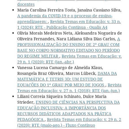
docentes
Maria Carolina Ferreira Tosta, Janaina Cassiano Silva,
A pandemia da COVID-19 e o processo de ensino-
aprendizagem:
,
Revista Temas em Educação: v. 33 n.
1 (2024): RTE - Publicação Contínua - Qualis A4
Olivia Morais Medeiros Neta, Aleksandra Nogueira de
Oliveira Fernandes, Nara Lidiana Silva Dias Carlos,
A
PROFISSIONALIZAÇÃO DO ENSINO DE 2º GRAU COM
BASE NO CORPO NORMATIVO EDITADO NO PERÍODO
DO REGIME MILITAR
,
Revista Temas em Educação: v.
29 n. 1 (2020): RTE (jan.-abr.)
Vanessa Lucena Camargo de Almeida Klaus,
Rosangela Braz Oliveira, Marcos Lübeck,
DAMA DA
MATEMÁTICA E TETRIS 3D: UM ESTUDO DE
EQUAÇÕES DO 1º GRAU POR MEIO DE JOGOS
,
Revista
Temas em Educação: v. 27 n. 1 (2018): RTE (jan.-jun.)
Liliani Correia Siqueira Schinato, Dulce Maria
Strieder,
ENSINO DE CIÊNCIAS NA PERSPECTIVA DA
EDUCAÇÃO INCLUSIVA: A IMPORTÂNCIA DOS
RECURSOS DIDÁTICOS ADAPTADOS NA PRÁTICA
PEDAGÓGICA
,
Revista Temas em Educação: v. 29 n. 2
(2020): RTE (maio-ago.) - Fluxo Contínuo