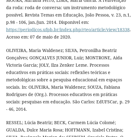
MOURA, Adriana Ferro; LIMA, Maria Glória. A reinvenção
da roda: roda de conversa: um instrumento metodológico
possível. Revista Temas em Educação, João Pessoa, v. 23, n.1,
p.98 - 106, jan./jun. 2014. Disponível em:
https://periodicos.ufpb.br/index.php/rteo/article/view/18338
.
Acesso em: 07 de maio de 2020.
OLIVEIRA, Maria Waldenez; SILVA, Petronilha Beatriz
Gonçalves; GONÇALVES JUNIOR, Luiz; MONTRONE, Aida
Victoria Garcia; JOLY, Ilza Zenker Leme. Processos
educativos em práticas sociais: reflexões teóricas e
metodológicas sobre a pesquisa educacional em espaços
sociais. In: OLIVEIRA, Maria Waldenez; SOUZA, Fabiana
Rodrigues de (Org.). Processos educativos em práticas
sociais: pesquisas em educação. São Carlos: EdUFSCar, p. 29
- 46, 2014.
RESSEL; Lúcia Beatriz; BECK, Carmem Lúcia Colomé;
GUALDA, Dulce Maria Rosa; HOFFMANN, Izabel Cristina;