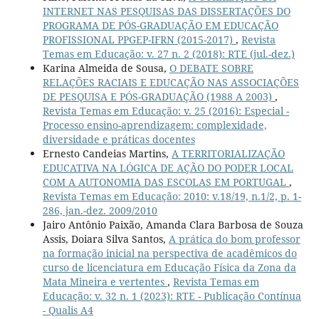
INTERNET NAS PESQUISAS DAS DISSERTAÇÕES DO
PROGRAMA DE PÓS-GRADUAÇÃO EM EDUCAÇÃO
PROFISSIONAL PPGEP-IFRN (2015-2017)
,
Revista
Temas em Educação: v. 27 n. 2 (2018): RTE (jul.-dez.)
Karina Almeida de Sousa,
O DEBATE SOBRE
RELAÇÕES RACIAIS E EDUCAÇÃO NAS ASSOCIAÇÕES
DE PESQUISA E PÓS-GRADUAÇÃO (1988 A 2003)
,
Revista Temas em Educação: v. 25 (2016): Especial -
Processo ensino-aprendizagem: complexidade,
diversidade e práticas docentes
Ernesto Candeias Martins,
A TERRITORIALIZAÇÃO
EDUCATIVA NA LÓGICA DE AÇÃO DO PODER LOCAL
COM A AUTONOMIA DAS ESCOLAS EM PORTUGAL
,
Revista Temas em Educação: 2010: v.18/19, n.1/2, p. 1-
286, jan.-dez. 2009/2010
Jairo Antônio Paixão, Amanda Clara Barbosa de Souza
Assis, Doiara Silva Santos,
A prática do bom professor
na formação inicial na perspectiva de acadêmicos do
curso de licenciatura em Educação Física da Zona da
Mata Mineira e vertentes
,
Revista Temas em
Educação: v. 32 n. 1 (2023): RTE - Publicação Contínua
- Qualis A4