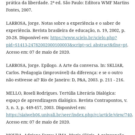
prática da liberdade. 2ª ed. São Paulo: Editora WMF Martins
Fontes, 2007.
LARROSA, Jorge. Notas sobre a experiência e o saber de
experiência. Revista brasileira de educação, n. 19, 2002, p.
20-28. Disponível em:
https://www.scielo.br/scielo.php?
pid=S1413-24782002000100003&script=sci_abstract&tlng=pt
.
Acesso em: 07 de maio de 2020.
LARROSA, Jorge. Epílogo. A Arte da conversa. In: SKLIAR,
Carlos. Pedagogia (improvável) da diferença: e se o outro
não estivesse aí? Rio de Janeiro: D, P&A, 2003. p. 211 - 216.
MELLO, Roseli Rodrigues. Tertúlia Literária Dialógica:
espaço de aprendizagem dialógico. Revista Contrapontos, v.
3, n. 3, p. 449-457, 2003. Disponível em:
https://siaiweb06.univali.br/seer/index.php/rc/article/view/740
.
Acesso em: 07 de maio de 2020.