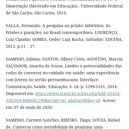
Dissertação (Mestrado em Educação) - Universidade Federal
de São Carlos, São Carlos, 2014.
SALLA, Fernando. A pesquisa na prisão: labirintos. In:
Prisões e punições: no Brasil contemporâneo. LOURENÇO,
Luiz Claudio; GOMES, Geder Luiz Rocha. Salvador: EDUFBA,
2013. p.11 – 27.
SAMPAIO, Juliana; SANTOS, Gilney Costa; AGOSTINI, Marcia;
SALVADOR, Anarita de Souza. Limites e potencialidades das
rodas de conversa no cuidado em saúde: uma experiência
com jovens no sertão pernambucano. Interface-
Comunicação, Saúde, Educação, v. 18, p. 1299-1311, 2014.
Disponível em:
https://www.scielo.br/scielo.php?pid=S1414-
32832014000601299&script=sci_abstract&tlng=pt
. Acesso
em: 07 de maio de 2020.
SAMPAIO, Carmen Sanches, RIBEIRO, Tiago; SOUZA, Rafael
de. Conversa como metodologia de pesquisa: uma