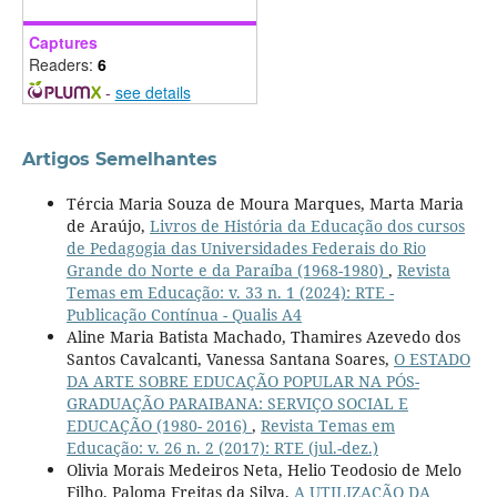
Captures
Readers:
6
-
see details
Artigos Semelhantes
Tércia Maria Souza de Moura Marques, Marta Maria
de Araújo,
Livros de História da Educação dos cursos
de Pedagogia das Universidades Federais do Rio
Grande do Norte e da Paraíba (1968-1980)
,
Revista
Temas em Educação: v. 33 n. 1 (2024): RTE -
Publicação Contínua - Qualis A4
Aline Maria Batista Machado, Thamires Azevedo dos
Santos Cavalcanti, Vanessa Santana Soares,
O ESTADO
DA ARTE SOBRE EDUCAÇÃO POPULAR NA PÓS-
GRADUAÇÃO PARAIBANA: SERVIÇO SOCIAL E
EDUCAÇÃO (1980- 2016)
,
Revista Temas em
Educação: v. 26 n. 2 (2017): RTE (jul.-dez.)
Olivia Morais Medeiros Neta, Helio Teodosio de Melo
Filho, Paloma Freitas da Silva,
A UTILIZAÇÃO DA