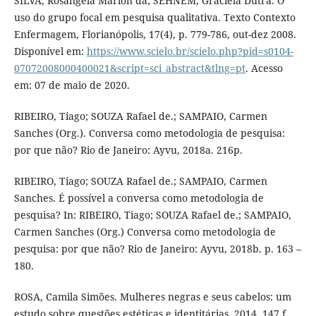
SILVA, Rosângela Marion da; SEHNEM, Graciela Dutra. O
uso do grupo focal em pesquisa qualitativa. Texto Contexto
Enfermagem, Florianópolis, 17(4), p. 779-786, out-dez 2008.
Disponível em:
https://www.scielo.br/scielo.php?pid=s0104-
07072008000400021&script=sci_abstract&tlng=pt
. Acesso
em: 07 de maio de 2020.
RIBEIRO, Tiago; SOUZA Rafael de.; SAMPAIO, Carmen
Sanches (Org.). Conversa como metodologia de pesquisa:
por que não? Rio de Janeiro: Ayvu, 2018a. 216p.
RIBEIRO, Tiago; SOUZA Rafael de.; SAMPAIO, Carmen
Sanches. É possível a conversa como metodologia de
pesquisa? In: RIBEIRO, Tiago; SOUZA Rafael de.; SAMPAIO,
Carmen Sanches (Org.) Conversa como metodologia de
pesquisa: por que não? Rio de Janeiro: Ayvu, 2018b. p. 163 –
180.
ROSA, Camila Simões. Mulheres negras e seus cabelos: um
estudo sobre questões estéticas e identitárias. 2014. 147 f.