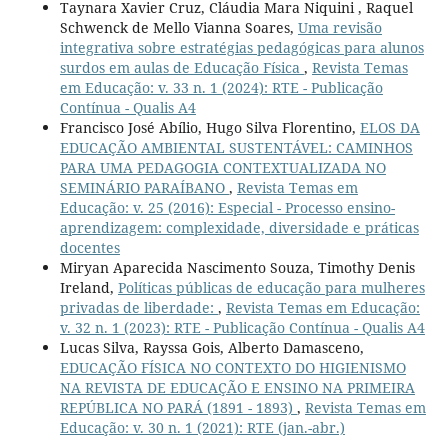
Taynara Xavier Cruz, Cláudia Mara Niquini , Raquel
Schwenck de Mello Vianna Soares,
Uma revisão
integrativa sobre estratégias pedagógicas para alunos
surdos em aulas de Educação Física
,
Revista Temas
em Educação: v. 33 n. 1 (2024): RTE - Publicação
Contínua - Qualis A4
Francisco José Abílio, Hugo Silva Florentino,
ELOS DA
EDUCAÇÃO AMBIENTAL SUSTENTÁVEL: CAMINHOS
PARA UMA PEDAGOGIA CONTEXTUALIZADA NO
SEMINÁRIO PARAÍBANO
,
Revista Temas em
Educação: v. 25 (2016): Especial - Processo ensino-
aprendizagem: complexidade, diversidade e práticas
docentes
Miryan Aparecida Nascimento Souza, Timothy Denis
Ireland,
Políticas públicas de educação para mulheres
privadas de liberdade:
,
Revista Temas em Educação:
v. 32 n. 1 (2023): RTE - Publicação Contínua - Qualis A4
Lucas Silva, Rayssa Gois, Alberto Damasceno,
EDUCAÇÃO FÍSICA NO CONTEXTO DO HIGIENISMO
NA REVISTA DE EDUCAÇÃO E ENSINO NA PRIMEIRA
REPÚBLICA NO PARÁ (1891 - 1893)
,
Revista Temas em
Educação: v. 30 n. 1 (2021): RTE (jan.-abr.)