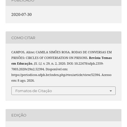
2020-07-30
COMO CITAR
CAMPOS, Aline; CAMILA SIMÕES ROSA. RODAS DE CONVERSAS EM
PRISÕES: CIRCLES OF CONVERSATION ON PRISONS.
Revista Temas
em Educação
,
[S. l.]
, v. 29, n. 2, 2020. DOI: 10.22478/ufpb.2359-
7003.2020v29n2.52394. Disponível em:
https://periodicos.ufpb.br/index.php/rteo/article/view/52394. Acesso
em: 8 ago. 2026.
Fomatos de Citação
EDIÇÃO