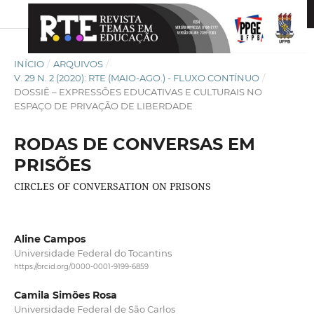
INÍCIO
/
ARQUIVOS
/
V. 29 N. 2 (2020): RTE (MAIO-AGO.) - FLUXO CONTÍNUO
/
DOSSIÊ – EXPRESSÕES EDUCATIVAS E CULTURAIS NO
ESPAÇO DE PRIVAÇÃO DE LIBERDADE
RODAS DE CONVERSAS EM
PRISÕES
CIRCLES OF CONVERSATION ON PRISONS
Aline Campos
Universidade Federal do Tocantins
https://orcid.org/0000-0001-9199-6859
Camila Simões Rosa
Universidade Federal de São Carlos