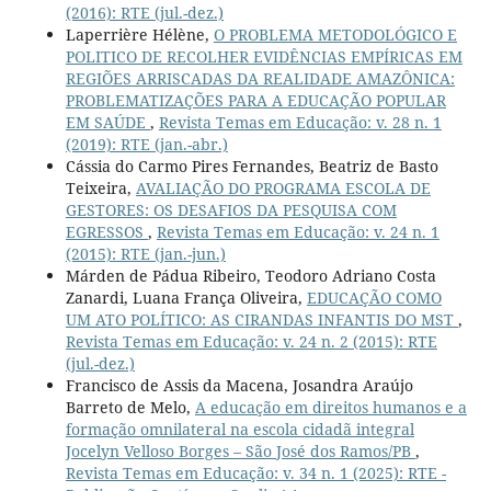
(2016): RTE (jul.-dez.)
Laperrière Hélène,
O PROBLEMA METODOLÓGICO E
POLITICO DE RECOLHER EVIDÊNCIAS EMPÍRICAS EM
REGIÕES ARRISCADAS DA REALIDADE AMAZÔNICA:
PROBLEMATIZAÇÕES PARA A EDUCAÇÃO POPULAR
EM SAÚDE
,
Revista Temas em Educação: v. 28 n. 1
(2019): RTE (jan.-abr.)
Cássia do Carmo Pires Fernandes, Beatriz de Basto
Teixeira,
AVALIAÇÃO DO PROGRAMA ESCOLA DE
GESTORES: OS DESAFIOS DA PESQUISA COM
EGRESSOS
,
Revista Temas em Educação: v. 24 n. 1
(2015): RTE (jan.-jun.)
Márden de Pádua Ribeiro, Teodoro Adriano Costa
Zanardi, Luana França Oliveira,
EDUCAÇÃO COMO
UM ATO POLÍTICO: AS CIRANDAS INFANTIS DO MST
,
Revista Temas em Educação: v. 24 n. 2 (2015): RTE
(jul.-dez.)
Francisco de Assis da Macena, Josandra Araújo
Barreto de Melo,
A educação em direitos humanos e a
formação omnilateral na escola cidadã integral
Jocelyn Velloso Borges – São José dos Ramos/PB
,
Revista Temas em Educação: v. 34 n. 1 (2025): RTE -