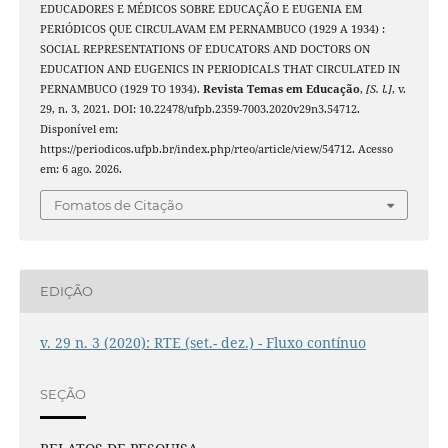
EDUCADORES E MÉDICOS SOBRE EDUCAÇÃO E EUGENIA EM
PERIÓDICOS QUE CIRCULAVAM EM PERNAMBUCO (1929 A 1934) :
SOCIAL REPRESENTATIONS OF EDUCATORS AND DOCTORS ON
EDUCATION AND EUGENICS IN PERIODICALS THAT CIRCULATED IN
PERNAMBUCO (1929 TO 1934).
Revista Temas em Educação
,
[S. l.]
, v.
29, n. 3, 2021. DOI: 10.22478/ufpb.2359-7003.2020v29n3.54712.
Disponível em:
https://periodicos.ufpb.br/index.php/rteo/article/view/54712. Acesso
em: 6 ago. 2026.
Fomatos de Citação
EDIÇÃO
v. 29 n. 3 (2020): RTE (set.- dez.) - Fluxo contínuo
SEÇÃO