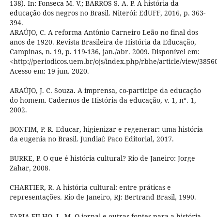
138). In: Fonseca M. V.; BARROS S. A. P. A história da
educação dos negros no Brasil. Niterói: EdUFF, 2016, p. 363-
394.
ARAÚJO, C. A reforma Antônio Carneiro Leão no final dos
anos de 1920. Revista Brasileira de História da Educação,
Campinas, n. 19, p. 119-136, jan./abr. 2009. Disponível em:
<http://periodicos.uem.br/ojs/index.php/rbhe/article/view/3856
Acesso em: 19 jun. 2020.
ARAÚJO, J. C. Souza. A imprensa, co-participe da educação
do homem. Cadernos de História da educação, v. 1, n°. 1,
2002.
BONFIM, P. R. Educar, higienizar e regenerar: uma história
da eugenia no Brasil. Jundiaí: Paco Editorial, 2017.
BURKE, P. O que é história cultural? Rio de Janeiro: Jorge
Zahar, 2008.
CHARTIER, R. A história cultural: entre práticas e
representações. Rio de Janeiro, RJ: Bertrand Brasil, 1990.
FARIA FILHO, L. M. O jornal e outras fontes para a história