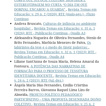
ESTEREOTIPAGEM NO CURTA “O DIA EM QUE
DORIVAL ENCAROU A GUARDA”
,
Revista Temas em
Educação: v. 29 n. 2 (2020): RTE (maio-ago.) - Fluxo
Contínuo
Andrea Bruscato,
Culturas de infância no ambiente
hospitalar:
,
Revista Temas em Educação: v. 35 n. 1
(2026): RTE - Publicação Contínua - Qualis A3
Aleksandra Nogueira de Oliveira Fernandes, Stenio de
Brito Fernandes, Marlúcia Menezes de Paiva,
Os
labirintos da tese e o medo de tingir palavras:
,
Revista Temas em Educação: v. 32 n. 1 (2023): RTE -
Publicação Contínua - Qualis A4
Liliane Sant'Anna de Souza Maria, Helena Amaral da
Fontoura,
A POTÊNCIA DAS NARRATIVAS DE
FORMAÇÃO PARA O PROCESSO DE TESSITURA
IDENTITÁRIA DOCENTE
,
Revista Temas em Educação:
v. 24 n. 2 (2015): RTE (jul.-dez.)
Ângela Maria Dias Fernandes, Emilia Crisrtina
Ferreira Barros, Giovanna Raquel Lima Lins de
Almeida,
PROJETO POLÍTICO PEDAGÓGICO
PARTICIPATIVO – UMA PROPOSTA DESENHADA DO/NO
COLETIVO
,
Revista Temas em Educação: v. 25 n. 2