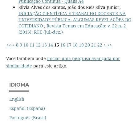
Publicação Contínua - Qualis A4
Silvia Alves dos Santos, João dos Reis Silva Junior,
INICIAÇÃO CIENTÍFICA E TRABALHO DOCENTE NA
UNIVERSIDADE PÚBLICA: ALGUMAS REVELAÇÕES DO
COTIDIANO
,
Revista Temas em Educação: v. 22 n. 2
(2013): RTE (jul.-dez.)
<<
<
8
9
10
11
12
13
14
15
16
17
18
19
20
21
22
>
>>
Você também pode
iniciar uma pesquisa avançada por
similaridade
para este artigo.
IDIOMA
English
Español (España)
Português (Brasil)