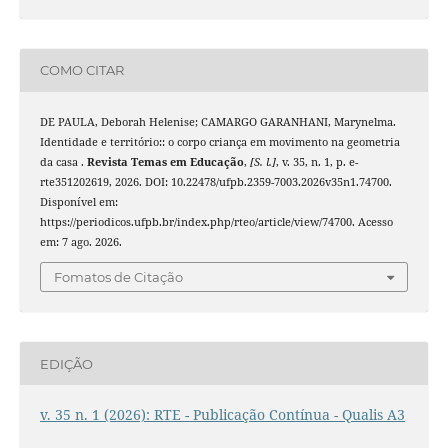
COMO CITAR
DE PAULA, Deborah Helenise; CAMARGO GARANHANI, Marynelma.
Identidade e território:: o corpo criança em movimento na geometria
da casa .
Revista Temas em Educação
,
[S. l.]
, v. 35, n. 1, p. e-
rte351202619, 2026. DOI: 10.22478/ufpb.2359-7003.2026v35n1.74700.
Disponível em:
https://periodicos.ufpb.br/index.php/rteo/article/view/74700. Acesso
em: 7 ago. 2026.
Fomatos de Citação
EDIÇÃO
v. 35 n. 1 (2026): RTE - Publicação Contínua - Qualis A3