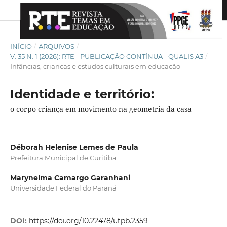
INÍCIO
/
ARQUIVOS
/
V. 35 N. 1 (2026): RTE - PUBLICAÇÃO CONTÍNUA - QUALIS A3
/
Infâncias, crianças e estudos culturais em educação
Identidade e território:
o corpo criança em movimento na geometria da casa
Déborah Helenise Lemes de Paula
Prefeitura Municipal de Curitiba
Marynelma Camargo Garanhani
Universidade Federal do Paraná
DOI:
https://doi.org/10.22478/ufpb.2359-