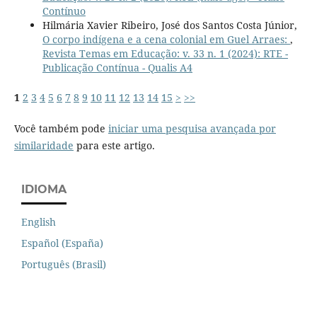
Contínuo
Hilmária Xavier Ribeiro, José dos Santos Costa Júnior,
O corpo indígena e a cena colonial em Guel Arraes:
,
Revista Temas em Educação: v. 33 n. 1 (2024): RTE -
Publicação Contínua - Qualis A4
1
2
3
4
5
6
7
8
9
10
11
12
13
14
15
>
>>
Você também pode
iniciar uma pesquisa avançada por
similaridade
para este artigo.
IDIOMA
English
Español (España)
Português (Brasil)