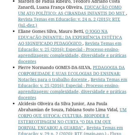
Márden de Pádua Ribeiro, Teodoro Adriano Costa
Zanardi, Luana França Oliveira,
EDUCAÇÃO COMO
UM ATO POLÍTICO: AS CIRANDAS INFANTIS DO MST
,
Revista Temas em Educação: v. 24 n. 2 (2015): RTE
(jul.-dez.)
Eliane Gomes Silva, Mauro Betti,
O JOGO NA
EDUCAÇÃO INFANTIL: DA EXPERIÊNCIA ESTÉTICA
AO SIGNIFICADO PEDAGÓGICO
,
Revista Temas em
Educação: v. 25 (2016): Especial - Processo ensino-
aprendizagem: complexidade, diversidade e práticas
docentes
Pierre Normando GOMES-DA-SILVA,
PEDAGOGIA DA
CORPOREIDADE E SUAS ECOLOGIAS DO ENSINAR:
Notações para o trabalho docente
,
Revista Temas em
Educação: v. 25 (2016): Especial - Processo ensino-
aprendizagem: complexidade, diversidade e práticas
docentes
Alcidesio Oliveira da Silva Junior, Ana Paula
Abrahamian de Souza, Fabiana Souto Lima Vidal,
UM
CORPO QUE SUFOCA: CULTURA, BIOPODER E
ESTEREOTIPAGEM NO CURTA “O DIA EM QUE
DORIVAL ENCAROU A GUARDA”
,
Revista Temas em
Educação: v. 29 n. 2 (2020): RTE (maio-ago.) - Fluxo