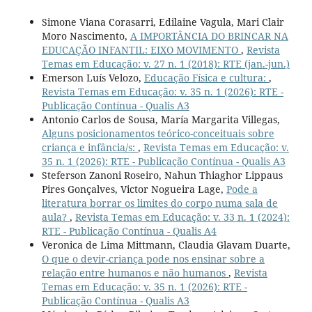
Simone Viana Corasarri, Edilaine Vagula, Mari Clair
Moro Nascimento,
A IMPORTÂNCIA DO BRINCAR NA
EDUCAÇÃO INFANTIL: EIXO MOVIMENTO
,
Revista
Temas em Educação: v. 27 n. 1 (2018): RTE (jan.-jun.)
Emerson Luís Velozo,
Educação Física e cultura:
,
Revista Temas em Educação: v. 35 n. 1 (2026): RTE -
Publicação Contínua - Qualis A3
Antonio Carlos de Sousa, María Margarita Villegas,
Alguns posicionamentos teórico-conceituais sobre
criança e infância/s:
,
Revista Temas em Educação: v.
35 n. 1 (2026): RTE - Publicação Contínua - Qualis A3
Steferson Zanoni Roseiro, Nahun Thiaghor Lippaus
Pires Gonçalves, Victor Nogueira Lage,
Pode a
literatura borrar os limites do corpo numa sala de
aula?
,
Revista Temas em Educação: v. 33 n. 1 (2024):
RTE - Publicação Contínua - Qualis A4
Veronica de Lima Mittmann, Claudia Glavam Duarte,
O que o devir-criança pode nos ensinar sobre a
relação entre humanos e não humanos
,
Revista
Temas em Educação: v. 35 n. 1 (2026): RTE -
Publicação Contínua - Qualis A3