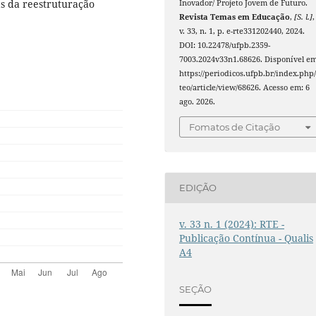
s da reestruturação
Inovador/ Projeto Jovem de Futuro.
Revista Temas em Educação
,
[S. l.]
,
v. 33, n. 1, p. e-rte331202440, 2024.
DOI: 10.22478/ufpb.2359-
7003.2024v33n1.68626. Disponível em
https://periodicos.ufpb.br/index.php/
teo/article/view/68626. Acesso em: 6
ago. 2026.
Fomatos de Citação
EDIÇÃO
v. 33 n. 1 (2024): RTE -
Publicação Contínua - Qualis
A4
SEÇÃO