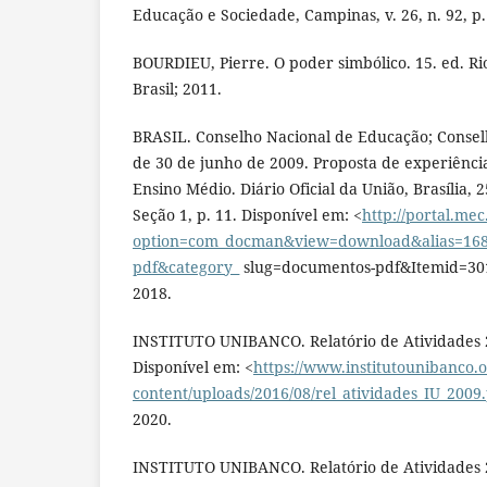
Educação e Sociedade, Campinas, v. 26, n. 92, p.
BOURDIEU, Pierre. O poder simbólico. 15. ed. Ri
Brasil; 2011.
BRASIL. Conselho Nacional de Educação; Conselh
de 30 de junho de 2009. Proposta de experiênci
Ensino Médio. Diário Oficial da União, Brasília, 
Seção 1, p. 11. Disponível em: <
http://portal.me
option=com_docman&view=download&alias=168
pdf&category_
slug=documentos-pdf&Itemid=3019
2018.
INSTITUTO UNIBANCO. Relatório de Atividades 2
Disponível em: <
https://www.institutounibanco.
content/uploads/2016/08/rel_atividades_IU_2009
2020.
INSTITUTO UNIBANCO. Relatório de Atividades 2