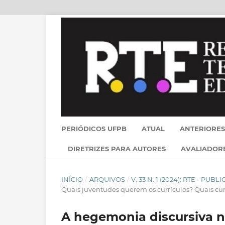
PERIÓDICOS UFPB
ATUAL
ANTERIORES
DIRETRIZES PARA AUTORES
AVALIADOR
INÍCIO
/
ARQUIVOS
/
V. 33 N. 1 (2024): RTE - PU
Quais juventudes querem os currículos? Quais cu
A hegemonia discursiva n