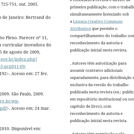
 725-751, out. 2005.
primeira publicação, com o trabal
simultaneamente licenciado sob
o de Janeiro: Bertrand do
a
Licença Creative Commons
Attribution
que permite o
compartilhamento do trabalho co
o Pleno. Parecer nº 11,
reconhecimento da autoria e
a curricular inovadora do
publicação inicial nesta revista.
25 de agosto de 2009,
c.gov.br/index.php?
. Autores têm autorização para
5-pcp011-09-
assumir contratos adicionais
2>. Acesso em: 27 fev.
separadamente, para distribuição 
exclusiva da versão do trabalho
publicada nesta revista (ex.: publi
009. São Paulo, 2009.
em repositório institucional ou c
org.br/wp-
capítulo de livro), com
.pdf
>. Acesso em: 24 mar.
reconhecimento de autoria e
publicação inicial nesta revista.
010. Disponível em:
. Autores têm permissão e são