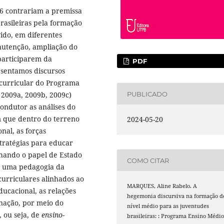
6 contrariam a premissa
rasileiras pela formação
vido, em diferentes
anutenção, ampliação do
participarem da
PDF
resentamos discursos
 curricular do Programa
 2009a, 2009b, 2009c)
PUBLICADO
condutor as análises do
m que dentro do terreno
2024-05-20
nal, as forças
tratégias para educar
nhando o papel de Estado
COMO CITAR
e uma pedagogia da
urriculares alinhados ao
MARQUES, Aline Rabelo. A
ducacional, as relações
hegemonia discursiva na formação d
nação, por meio do
nível médio para as juventudes
 ou seja, de
ensino-
brasileiras: : Programa Ensino Médi