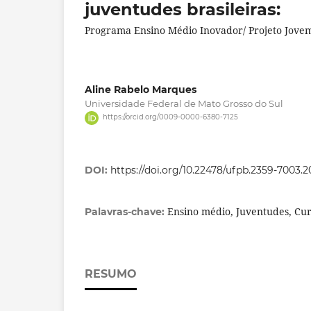
juventudes brasileiras:
Programa Ensino Médio Inovador/ Projeto Jove
Aline Rabelo Marques
Universidade Federal de Mato Grosso do Sul
https://orcid.org/0009-0000-6380-7125
DOI:
https://doi.org/10.22478/ufpb.2359-7003.
Ensino médio, Juventudes, Cur
Palavras-chave:
RESUMO