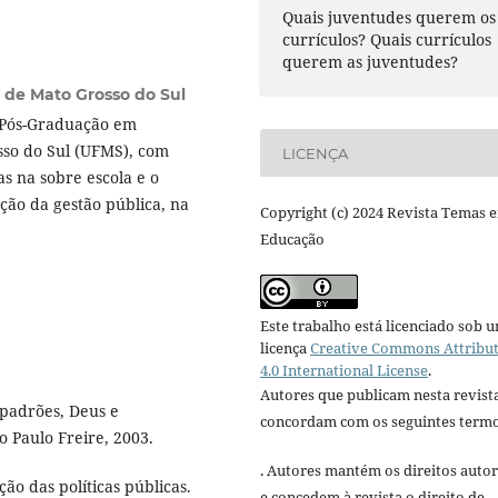
Quais juventudes querem os
currículos? Quais currículos
querem as juventudes?
 de Mato Grosso do Sul
 Pós-Graduação em
so do Sul (UFMS), com
LICENÇA
s na sobre escola e o
ção da gestão pública, na
Copyright (c) 2024 Revista Temas 
Educação
Este trabalho está licenciado sob 
licença
Creative Commons Attribu
4.0 International License
.
Autores que publicam nesta revist
 padrões, Deus e
concordam com os seguintes termo
o Paulo Freire, 2003.
. Autores mantém os direitos autor
ão das políticas públicas.
e concedem à revista o direito de