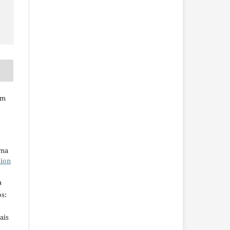
em
uma
tion
a
s:
ais