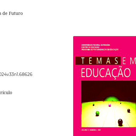
m de Futuro
2024v33n1.68626
rículo