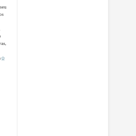
 seu
os
u
e
vas,
a
O