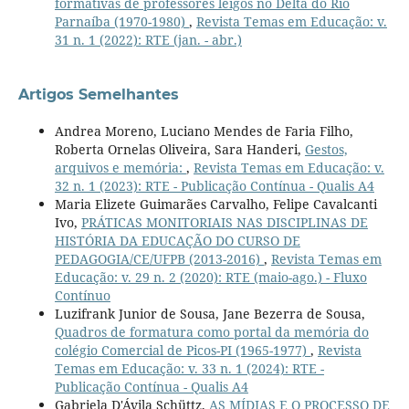
formativas de professores leigos no Delta do Rio
Parnaíba (1970-1980)
,
Revista Temas em Educação: v.
31 n. 1 (2022): RTE (jan. - abr.)
Artigos Semelhantes
Andrea Moreno, Luciano Mendes de Faria Filho,
Roberta Ornelas Oliveira, Sara Handeri,
Gestos,
arquivos e memória:
,
Revista Temas em Educação: v.
32 n. 1 (2023): RTE - Publicação Contínua - Qualis A4
Maria Elizete Guimarães Carvalho, Felipe Cavalcanti
Ivo,
PRÁTICAS MONITORIAIS NAS DISCIPLINAS DE
HISTÓRIA DA EDUCAÇÃO DO CURSO DE
PEDAGOGIA/CE/UFPB (2013-2016)
,
Revista Temas em
Educação: v. 29 n. 2 (2020): RTE (maio-ago.) - Fluxo
Contínuo
Luzifrank Junior de Sousa, Jane Bezerra de Sousa,
Quadros de formatura como portal da memória do
colégio Comercial de Picos-PI (1965-1977)
,
Revista
Temas em Educação: v. 33 n. 1 (2024): RTE -
Publicação Contínua - Qualis A4
Gabriela D'Ávila Schüttz,
AS MÍDIAS E O PROCESSO DE