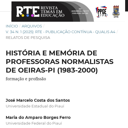
INÍCIO
/
ARQUIVOS
/
V. 34 N. 1 (2025): RTE - PUBLICAÇÃO CONTÍNUA - QUALIS A4
/
RELATOS DE PESQUISA
HISTÓRIA E MEMÓRIA DE
PROFESSORAS NORMALISTAS
DE OEIRAS-PI (1983-2000)
formação e profissão
José Marcelo Costa dos Santos
Universidade Estadual do Piauí
Maria do Amparo Borges Ferro
Universidade Federal do Piauí