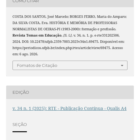
COMO CITAR
COSTA DOS SANTOS, José Marcelo; BORGES FERRO, Maria do Amparo;
DA SILVA COSTA, Eva. HISTÓRIA E MEMÓRIA DE PROFESSORAS
NORMALISTAS DE OEIRAS-PI (1983-2000): formação e profissão.
Revista Temas em Educação
,
[S. l.]
, v. 34, n. 1, p. e-rte331202506,
2024. DOI: 10.22478/ufpb.2359-7003.2025v34n1.69475. Disponível em:
https://periodicos.ufpb.br/index.php/rteo/article/view/69475. Acesso
em: 6 ago. 2026.
Fomatos de Citação
EDIÇÃO
v. 34 n. 1 (2025): RTE - Publicação Contínua - Qualis A4
SEÇÃO