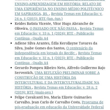
ENSINO-APRENDIZAGEM EM HISTÓRIA: RELATO DE
UMA EXPERIÊNCIA NO ENSINO MÉDIO POLITÉCNICO
EM SAPIRANGA, RS.
,
Revista Temas em Educação: v.
24 n. 1 (2015): RTE (jan.-jun.)
Keides Batista Vicente, Vitor Hugo Abranche de
Oliveira,
O PASSADO QUE NÃO PASSA
,
Revista Temas
em Educação: v. 33 n. 1 (2024): RTE - Publicação
Contínua - Qualis A4
Adlene Silva Arantes, Édla Kerollayne Tavares da
Silva, Joabe Gomes dos Santos,
O centenário da
independência em jornais do Recife:
,
Revista Temas
em Educação: v. 32 n. 1 (2023): RTE - Publicação
Contínua - Qualis A4
Gerardo Pompeu Ribeiro Neto, Alfredo Guillermo Rajo
Serventich,
UMA REFLEXÃO PRELIMINAR SOBRE A
CONSTRUÇÃO DE UMA HISTÓRIA DA
INTERCULTURAL E DA INTERCULTURALIDADE NA
HISTÓRIA
,
Revista Temas em Educação: v. 28 n. 2
(2019): RTE (maio-ago.)
Felipe Cavalcanti Ivo, Maria Elizete Guimarães
Carvalho, Jean Carlo de Carvalho Costa,
Programa de
pós-graduação em educação da Universidade Federal